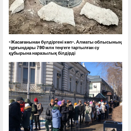
«Жасағанынан бүлдіргені көп». Алматы облысының
тұрғындары 790 млн теңгеге тартылған су
құбырына наразылық білдірді