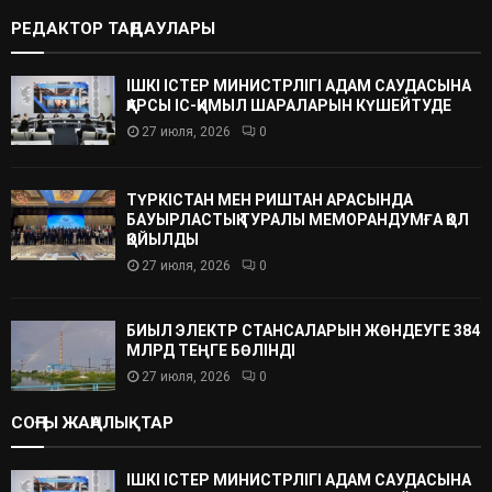
РЕДАКТОР ТАҢДАУЛАРЫ
ІШКІ ІСТЕР МИНИСТРЛІГІ АДАМ САУДАСЫНА
ҚАРСЫ ІС-ҚИМЫЛ ШАРАЛАРЫН КҮШЕЙТУДЕ
27 июля, 2026
0
ТҮРКІСТАН МЕН РИШТАН АРАСЫНДА
БАУЫРЛАСТЫҚ ТУРАЛЫ МЕМОРАНДУМҒА ҚОЛ
ҚОЙЫЛДЫ
27 июля, 2026
0
БИЫЛ ЭЛЕКТР СТАНСАЛАРЫН ЖӨНДЕУГЕ 384
МЛРД ТЕҢГЕ БӨЛІНДІ
27 июля, 2026
0
СОҢҒЫ ЖАҢАЛЫҚТАР
ІШКІ ІСТЕР МИНИСТРЛІГІ АДАМ САУДАСЫНА