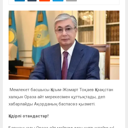
Мемлекет басшысы Қасым-Жомарт Тоқаев Қазақстан
халқын Ораза айт мерекесімен құттықтады, деп
хабарлайды Ақорданың баспасөз қызметі.
Қадірлі отандастар!
Баршаңызды Ораза айт мейрамымен құттықтаймын!