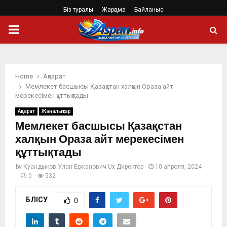
Біз туралы
Жарңама
Байланыс
PRIMARY
MENU
Home
Ақпарат
Мемлекет басшысы Қазақстан халқын Ораза айт
мерекесімен құттықтады
Ақпарат
Жаңалықтар
Мемлекет басшысы Қазақстан
халқын Ораза айт мерекесімен
құттықтады
by
Куандыков Улан Ержанович Ux Директор
10 апреля, 2024
0
532
БӨЛІСУ
0