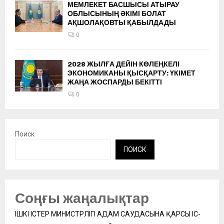
МЕМЛЕКЕТ БАСШЫСЫ АТЫРАУ
ОБЛЫСЫНЫҢ ӘКІМІ БОЛАТ
АҚШОЛАҚОВТЫ ҚАБЫЛДАДЫ
0
2028 ЖЫЛҒА ДЕЙІН КӨЛЕҢКЕЛІ
ЭКОНОМИКАНЫ ҚЫСҚАРТУ: ҮКІМЕТ
ЖАҢА ЖОСПАРДЫ БЕКІТТІ
0
Поиск
ПОИСК
Соңғы жаңалықтар
ІШКІ ІСТЕР МИНИСТРЛІГІ АДАМ САУДАСЫНА ҚАРСЫ ІС-