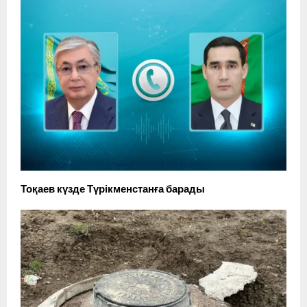
Тоқаев күзде Түрікменстанға барады