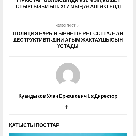
ТҮРКІСТАН ОБЛЫСЫНДА 201 МЫҢ КӨШЕТ
ОТЫРҒЫЗЫЛЫП, 317 МЫҢ АҒАШ ӘКТЕЛДІ
КЕЛЕСІ ПОСТ
ПОЛИЦИЯ БҰРЫН БІРНЕШЕ РЕТ СОТТАЛҒАН
ДЕСТРУКТИВТІ-ДІНИ АҒЫМ ЖАҚТАУШЫСЫН
ҰСТАДЫ
Куандыков Улан Ержанович Ux Директор
ҚАТЫСТЫ ПОСТТАР