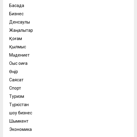
Басқада
Бизнес
Денсаулық
Жаңалықтар
Қоғам
Қылмыс
Мәдениет
Оқыс оқиға
Өңір
Саясат
Спорт
Туризм
Түркістан
шоу бизнес
Шымкент
Экономика