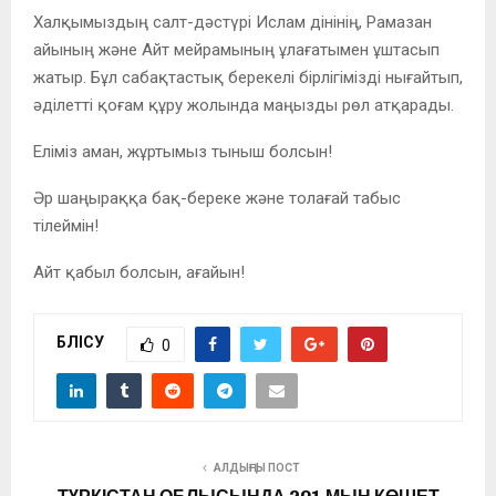
Халқымыздың салт-дәстүрі Ислам дінінің, Рамазан
айының және Айт мейрамының ұлағатымен ұштасып
жатыр. Бұл сабақтастық берекелі бірлігімізді нығайтып,
әділетті қоғам құру жолында маңызды рөл атқарады.
Еліміз аман, жұртымыз тыныш болсын!
Әр шаңыраққа бақ-береке және толағай табыс
тілеймін!
Айт қабыл болсын, ағайын!
БӨЛІСУ
0
АЛДЫҢҒЫ ПОСТ