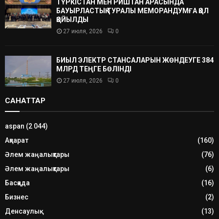
ТҮРКІСТАН МЕН РИШТАН АРАСЫНДА
БАУЫРЛАСТЫҚ ТУРАЛЫ МЕМОРАНДУМҒА ҚОЛ
ҚОЙЫЛДЫ
27 июля, 2026
0
БИЫЛ ЭЛЕКТР СТАНСАЛАРЫН ЖӨНДЕУГЕ 384
МЛРД ТЕҢГЕ БӨЛІНДІ
27 июля, 2026
0
САНАТТАР
aspan
(2 044)
Ақпарат
(160)
Әлем жаңалықтары
(76)
Әлем жаңалықтары
(6)
Басқада
(16)
Бизнес
(2)
Денсаулық
(13)