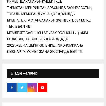
ҚИМЫЛ ШАРАЛАРЫН КҮШЕЙТУДЕ
ТҮРКІСТАН МЕН РИШТАН АРАСЫНДА БАУЫРЛАСТЫҚ
ТУРАЛЫ МЕМОРАНДУМҒА ҚОЛ ҚОЙЫЛДЫ
БИЫЛ ЭЛЕКТР СТАНСАЛАРЫН ЖӨНДЕУГЕ 384 МЛРД
ТЕҢГЕ БӨЛІНДІ
МЕМЛЕКЕТ БАСШЫСЫ АТЫРАУ ОБЛЫСЫНЫҢ ӘКІМІ
БОЛАТ АҚШОЛАҚОВТЫ ҚАБЫЛДАДЫ
2028 ЖЫЛҒА ДЕЙІН КӨЛЕҢКЕЛІ ЭКОНОМИКАНЫ
ҚЫСҚАРТУ: ҮКІМЕТ ЖАҢА ЖОСПАРДЫ БЕКІТТІ
Біздің желілер