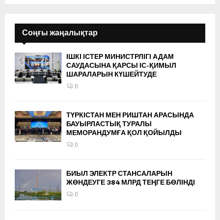
Соңғы жаңалықтар
ІШКІ ІСТЕР МИНИСТРЛІГІ АДАМ
САУДАСЫНА ҚАРСЫ ІС-ҚИМЫЛ
ШАРАЛАРЫН КҮШЕЙТУДЕ
0
ТҮРКІСТАН МЕН РИШТАН АРАСЫНДА
БАУЫРЛАСТЫҚ ТУРАЛЫ
МЕМОРАНДУМҒА ҚОЛ ҚОЙЫЛДЫ
0
БИЫЛ ЭЛЕКТР СТАНСАЛАРЫН
ЖӨНДЕУГЕ 384 МЛРД ТЕҢГЕ БӨЛІНДІ
0