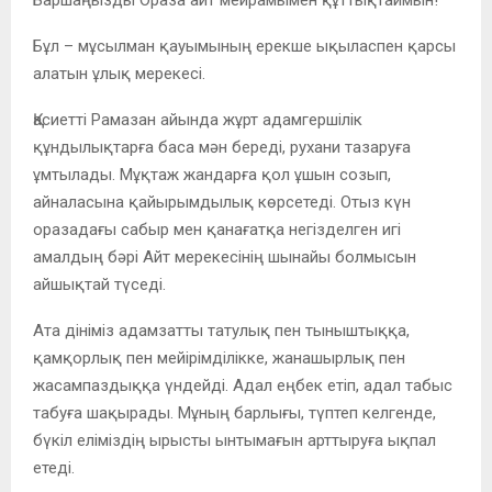
Бұл – мұсылман қауымының ерекше ықыласпен қарсы
алатын ұлық мерекесі.
Қасиетті Рамазан айында жұрт адамгершілік
құндылықтарға баса мән береді, рухани тазаруға
ұмтылады. Мұқтаж жандарға қол ұшын созып,
айналасына қайырымдылық көрсетеді. Отыз күн
оразадағы сабыр мен қанағатқа негізделген игі
амалдың бәрі Айт мерекесінің шынайы болмысын
айшықтай түседі.
Ата дініміз адамзатты татулық пен тыныштыққа,
қамқорлық пен мейірімділікке, жанашырлық пен
жасампаздыққа үндейді. Адал еңбек етіп, адал табыс
табуға шақырады. Мұның барлығы, түптеп келгенде,
бүкіл еліміздің ырысты ынтымағын арттыруға ықпал
етеді.