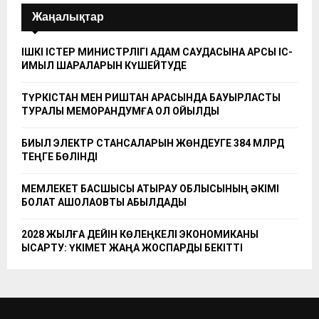
Жаңалықтар
ІШКІ ІСТЕР МИНИСТРЛІГІ АДАМ САУДАСЫНА ҚАРСЫ ІС-
ҚИМЫЛ ШАРАЛАРЫН КҮШЕЙТУДЕ
ТҮРКІСТАН МЕН РИШТАН АРАСЫНДА БАУЫРЛАСТЫҚ
ТУРАЛЫ МЕМОРАНДУМҒА ҚОЛ ҚОЙЫЛДЫ
БИЫЛ ЭЛЕКТР СТАНСАЛАРЫН ЖӨНДЕУГЕ 384 МЛРД
ТЕҢГЕ БӨЛІНДІ
МЕМЛЕКЕТ БАСШЫСЫ АТЫРАУ ОБЛЫСЫНЫҢ ӘКІМІ
БОЛАТ АҚШОЛАҚОВТЫ ҚАБЫЛДАДЫ
2028 ЖЫЛҒА ДЕЙІН КӨЛЕҢКЕЛІ ЭКОНОМИКАНЫ
ҚЫСҚАРТУ: ҮКІМЕТ ЖАҢА ЖОСПАРДЫ БЕКІТТІ