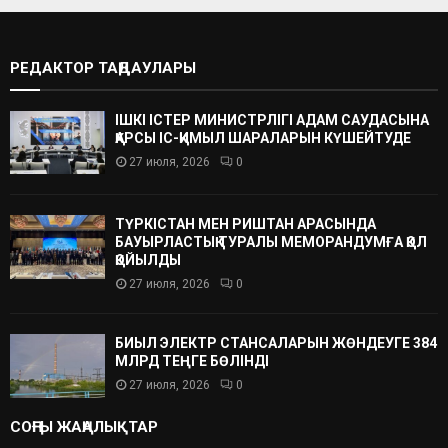
РЕДАКТОР ТАҢДАУЛАРЫ
ІШКІ ІСТЕР МИНИСТРЛІГІ АДАМ САУДАСЫНА
ҚАРСЫ ІС-ҚИМЫЛ ШАРАЛАРЫН КҮШЕЙТУДЕ
27 июля, 2026
0
ТҮРКІСТАН МЕН РИШТАН АРАСЫНДА
БАУЫРЛАСТЫҚ ТУРАЛЫ МЕМОРАНДУМҒА ҚОЛ
ҚОЙЫЛДЫ
27 июля, 2026
0
БИЫЛ ЭЛЕКТР СТАНСАЛАРЫН ЖӨНДЕУГЕ 384
МЛРД ТЕҢГЕ БӨЛІНДІ
27 июля, 2026
0
СОҢҒЫ ЖАҢАЛЫҚТАР