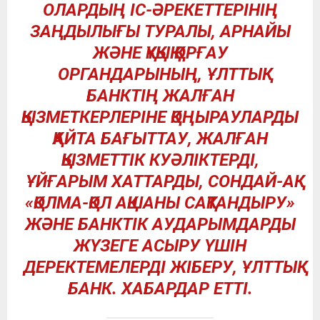
ОЛАРДЫҢ ІС-ӘРЕКЕТТЕРІНІҢ
ЗАҢДЫЛЫҒЫ ТУРАЛЫ, АРНАЙЫ
ЖӘНЕ ҚҰҚЫҚ ҚОРҒАУ
ОРГАНДАРЫНЫҢ, ҰЛТТЫҚ
БАНКТІҢ ЖАЛҒАН
ҚЫЗМЕТКЕРЛЕРІНЕ ҚОҢЫРАУЛАРДЫ
ҚАЙТА БАҒЫТТАУ, ЖАЛҒАН
ҚЫЗМЕТТІК КУӘЛІКТЕРДІ,
ҰЙҒАРЫМ ХАТТАРДЫ, СОНДАЙ-АҚ
«ҚОЛМА-ҚОЛ АҚШАНЫ САҚТАНДЫРУ»
ЖӘНЕ БАНКТІК АУДАРЫМДАРДЫ
ЖҮЗЕГЕ АСЫРУ ҮШІН
ДЕРЕКТЕМЕЛЕРДІ ЖІБЕРУ, ҰЛТТЫҚ
БАНК. ХАБАРДАР ЕТТІ.