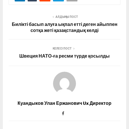
АЛДЫҢҒЫ ПОСТ
Билікті басып алуға ықпал етті деген айыппен
сотқа жеті қазақстандық келді
КЕЛЕСІ ПОСТ
Швеция НАТО-ға ресми түрде қосылды
Куандыков Улан Ержанович Ux Директор