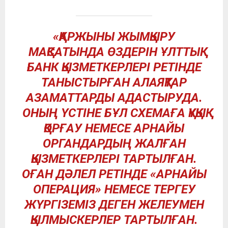
«ҚАРЖЫНЫ ЖЫМҚЫРУ
МАҚСАТЫНДА ӨЗДЕРІН ҰЛТТЫҚ
БАНК ҚЫЗМЕТКЕРЛЕРІ РЕТІНДЕ
ТАНЫСТЫРҒАН АЛАЯҚТАР
АЗАМАТТАРДЫ АДАСТЫРУДА.
ОНЫҢ ҮСТІНЕ БҰЛ СХЕМАҒА ҚҰҚЫҚ
ҚОРҒАУ НЕМЕСЕ АРНАЙЫ
ОРГАНДАРДЫҢ ЖАЛҒАН
ҚЫЗМЕТКЕРЛЕРІ ТАРТЫЛҒАН.
ОҒАН ДӘЛЕЛ РЕТІНДЕ «АРНАЙЫ
ОПЕРАЦИЯ» НЕМЕСЕ ТЕРГЕУ
ЖҮРГІЗЕМІЗ ДЕГЕН ЖЕЛЕУМЕН
ҚЫЛМЫСКЕРЛЕР ТАРТЫЛҒАН.