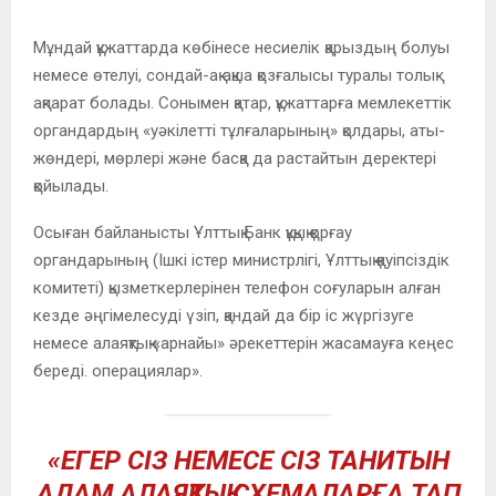
Мұндай құжаттарда көбінесе несиелік қарыздың болуы
немесе өтелуі, сондай-ақ ақша қозғалысы туралы толық
ақпарат болады. Сонымен қатар, құжаттарға мемлекеттік
органдардың «уәкілетті тұлғаларының» қолдары, аты-
жөндері, мөрлері және басқа да растайтын деректері
қойылады.
Осыған байланысты Ұлттық Банк құқық қорғау
органдарының (Ішкі істер министрлігі, Ұлттық қауіпсіздік
комитеті) қызметкерлерінен телефон соғуларын алған
кезде әңгімелесуді үзіп, қандай да бір іс жүргізуге
немесе алаяқтық «арнайы» әрекеттерін жасамауға кеңес
береді. операциялар».
«ЕГЕР СІЗ НЕМЕСЕ СІЗ ТАНИТЫН
АДАМ АЛАЯҚТЫҚ СХЕМАЛАРҒА ТАП