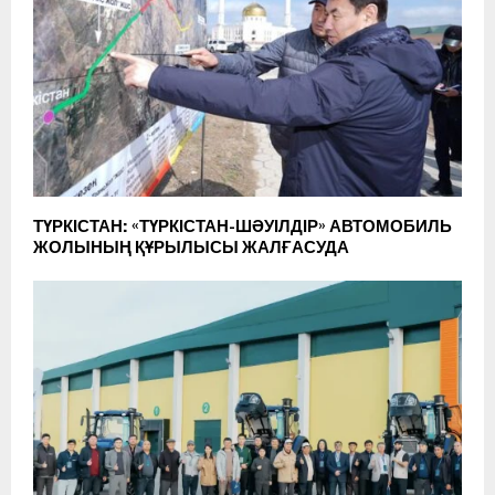
ТҮРКІСТАН: «ТҮРКІСТАН-ШӘУІЛДІР» АВТОМОБИЛЬ
ЖОЛЫНЫҢ ҚҰРЫЛЫСЫ ЖАЛҒАСУДА