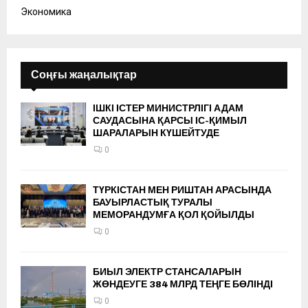
Экономика
Соңғы жаңалықтар
ІШКІ ІСТЕР МИНИСТРЛІГІ АДАМ
САУДАСЫНА ҚАРСЫ ІС-ҚИМЫЛ
ШАРАЛАРЫН КҮШЕЙТУДЕ
0
ТҮРКІСТАН МЕН РИШТАН АРАСЫНДА
БАУЫРЛАСТЫҚ ТУРАЛЫ
МЕМОРАНДУМҒА ҚОЛ ҚОЙЫЛДЫ
0
БИЫЛ ЭЛЕКТР СТАНСАЛАРЫН
ЖӨНДЕУГЕ 384 МЛРД ТЕҢГЕ БӨЛІНДІ
0