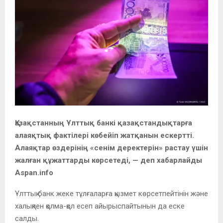
Қазақстанның Ұлттық банкі қазақстандықтарға
алаяқтық фактілері көбейіп жатқанын ескертті.
Алаяқтар өздерінің «сенім деректерін» растау үшін
жалған құжаттарды көрсетеді, — деп хабарлайды
Aspan.info
Ұлттық банк жеке тұлғаларға қызмет көрсетпейтінін және
халықпен қолма-қол есеп айырыспайтынын да еске
салды.