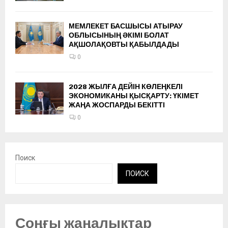
МЕМЛЕКЕТ БАСШЫСЫ АТЫРАУ
ОБЛЫСЫНЫҢ ӘКІМІ БОЛАТ
АҚШОЛАҚОВТЫ ҚАБЫЛДАДЫ
0
2028 ЖЫЛҒА ДЕЙІН КӨЛЕҢКЕЛІ
ЭКОНОМИКАНЫ ҚЫСҚАРТУ: ҮКІМЕТ
ЖАҢА ЖОСПАРДЫ БЕКІТТІ
0
Поиск
ПОИСК
Соңғы жаңалықтар