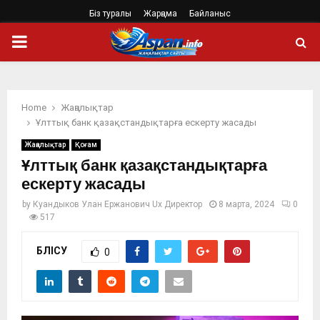
Біз туралы
Жарңама
Байланыс
PRIMARY
MENU
Home
Жаңалықтар
Ұлттық банк қазақстандықтарға ескерту жасады
Жаңалықтар
Қоғам
Ұлттық банк қазақстандықтарға
ескерту жасады
by
Куандыков Улан Ержанович Ux Директор
8 марта, 2024
0
517
БӨЛІСУ
0