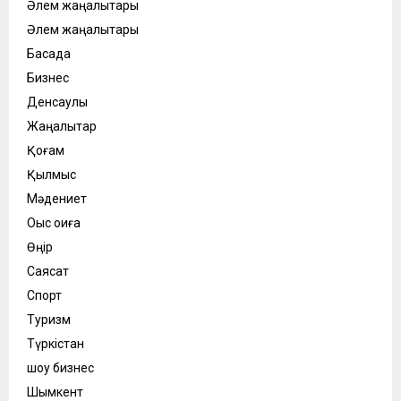
Әлем жаңалықтары
Әлем жаңалықтары
Басқада
Бизнес
Денсаулық
Жаңалықтар
Қоғам
Қылмыс
Мәдениет
Оқыс оқиға
Өңір
Саясат
Спорт
Туризм
Түркістан
шоу бизнес
Шымкент