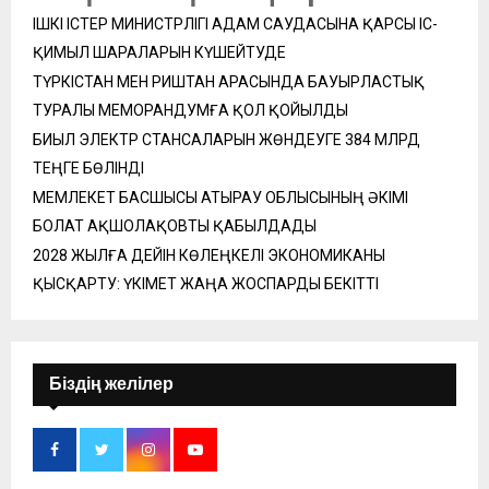
ІШКІ ІСТЕР МИНИСТРЛІГІ АДАМ САУДАСЫНА ҚАРСЫ ІС-
ҚИМЫЛ ШАРАЛАРЫН КҮШЕЙТУДЕ
ТҮРКІСТАН МЕН РИШТАН АРАСЫНДА БАУЫРЛАСТЫҚ
ТУРАЛЫ МЕМОРАНДУМҒА ҚОЛ ҚОЙЫЛДЫ
БИЫЛ ЭЛЕКТР СТАНСАЛАРЫН ЖӨНДЕУГЕ 384 МЛРД
ТЕҢГЕ БӨЛІНДІ
МЕМЛЕКЕТ БАСШЫСЫ АТЫРАУ ОБЛЫСЫНЫҢ ӘКІМІ
БОЛАТ АҚШОЛАҚОВТЫ ҚАБЫЛДАДЫ
2028 ЖЫЛҒА ДЕЙІН КӨЛЕҢКЕЛІ ЭКОНОМИКАНЫ
ҚЫСҚАРТУ: ҮКІМЕТ ЖАҢА ЖОСПАРДЫ БЕКІТТІ
Біздің желілер