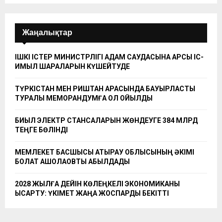
Жаңалықтар
ІШКІ ІСТЕР МИНИСТРЛІГІ АДАМ САУДАСЫНА ҚАРСЫ ІС-
ҚИМЫЛ ШАРАЛАРЫН КҮШЕЙТУДЕ
ТҮРКІСТАН МЕН РИШТАН АРАСЫНДА БАУЫРЛАСТЫҚ
ТУРАЛЫ МЕМОРАНДУМҒА ҚОЛ ҚОЙЫЛДЫ
БИЫЛ ЭЛЕКТР СТАНСАЛАРЫН ЖӨНДЕУГЕ 384 МЛРД
ТЕҢГЕ БӨЛІНДІ
МЕМЛЕКЕТ БАСШЫСЫ АТЫРАУ ОБЛЫСЫНЫҢ ӘКІМІ
БОЛАТ АҚШОЛАҚОВТЫ ҚАБЫЛДАДЫ
2028 ЖЫЛҒА ДЕЙІН КӨЛЕҢКЕЛІ ЭКОНОМИКАНЫ
ҚЫСҚАРТУ: ҮКІМЕТ ЖАҢА ЖОСПАРДЫ БЕКІТТІ