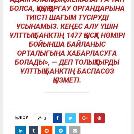
БОЛСА, ҚҰҚЫҚ ҚОРҒАУ ОРГАНДАРЫНА
ТИІСТІ ШАҒЫМ ТҮСІРУДІ
ҰСЫНАМЫЗ. КЕҢЕС АЛУ ҮШІН
ҰЛТТЫҚ БАНКТІҢ 1477 ҚЫСҚА НӨМІРІ
БОЙЫНША БАЙЛАНЫС
ОРТАЛЫҒЫНА ХАБАРЛАСУҒА
БОЛАДЫ», — ДЕП ТОЛЫҚТЫРДЫ
ҰЛТТЫҚ БАНКТІҢ БАСПАСӨЗ
ҚЫЗМЕТІ.
БӨЛІСУ
0