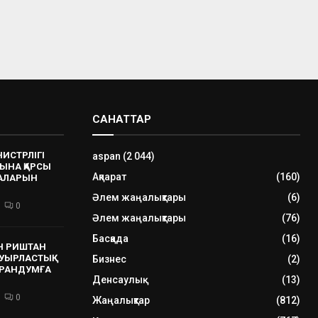
САНАТТАР
НИСТРЛІГІ
aspan
(2 044)
ЫНА ҚАРСЫ
Ақпарат
(160)
РАЛАРЫН
Әлем жаңалықтары
(6)
0
Әлем жаңалықтары
(76)
Басқада
(16)
Н РИШТАН
УЫРЛАСТЫҚ
Бизнес
(2)
РАНДУМҒА
Денсаулық
(13)
0
Жаңалықтар
(812)