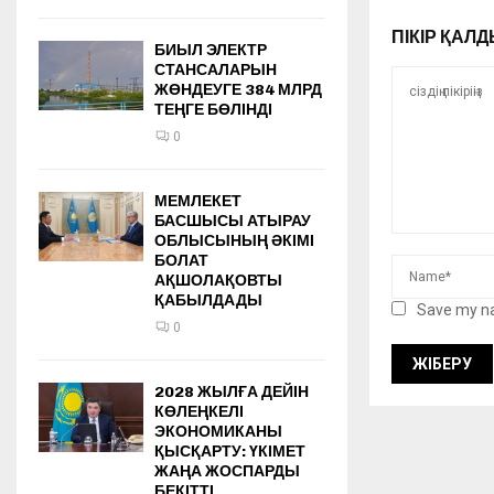
ПІКІР ҚА
БИЫЛ ЭЛЕКТР
СТАНСАЛАРЫН
ЖӨНДЕУГЕ 384 МЛРД
ТЕҢГЕ БӨЛІНДІ
0
МЕМЛЕКЕТ
БАСШЫСЫ АТЫРАУ
ОБЛЫСЫНЫҢ ӘКІМІ
БОЛАТ
АҚШОЛАҚОВТЫ
ҚАБЫЛДАДЫ
Save my na
0
2028 ЖЫЛҒА ДЕЙІН
КӨЛЕҢКЕЛІ
ЭКОНОМИКАНЫ
ҚЫСҚАРТУ: ҮКІМЕТ
ЖАҢА ЖОСПАРДЫ
БЕКІТТІ