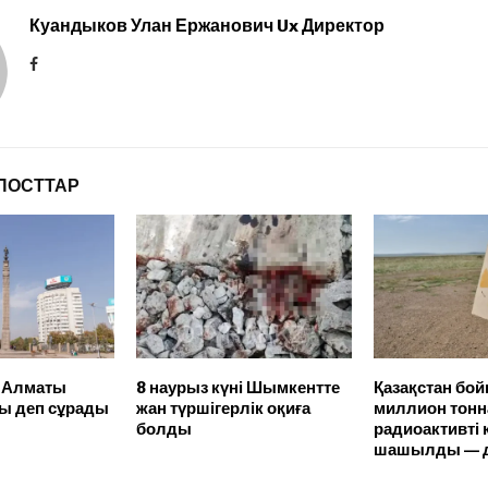
Куандыков Улан Ержанович Ux Директор
ПОСТТАР
 Алматы
8 наурыз күні Шымкентте
Қазақстан бо
ы деп сұрады
жан түршігерлік оқиға
миллион тонн
болды
радиоактивті
шашылды — д