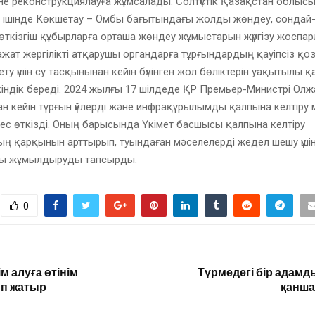
е реконструкциялауға жұмсалады. Солтүстік Қазақстан облыс
 ішінде Көкшетау – Омбы бағытындағы жолды жөндеу, сондай-
ткізгіш құбырларға орташа жөндеу жұмыстарын жүргізу жоспар
ажат жергілікті атқарушы органдарға тұрғындардың қауіпсіз қ
ту үшін су тасқынынан кейін бүлінген жол бөліктерін уақытылы 
мкіндік береді. 2024 жылғы 17 шілдеде ҚР Премьер-Министрі Ол
н кейін тұрғын үйлерді және инфрақұрылымды қалпына келтіру 
с өткізді. Оның барысында Үкімет басшысы қалпына келтіру
ң қарқынын арттырып, туындаған мәселелерді жедел шешу үші
ны жұмылдыруды тапсырды.
0
ім алуға өтінім
Түрмедегі бір адамд
п жатыр
қанша