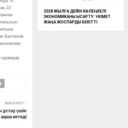
ында 10
ақ 22
2028 ЖЫЛҒА ДЕЙІН КӨЛЕҢКЕЛІ
ланған.
ЭКОНОМИКАНЫ ҚЫСҚАРТУ: ҮКІМЕТ
озғалысын
ЖАҢА ЖОСПАРДЫ БЕКІТТІ
қалпына
жас Бектенов
мәселелері
н адамдар
КЕЛЕСІ ПОСТ
ы ұстау үшін
 ақша кетеді