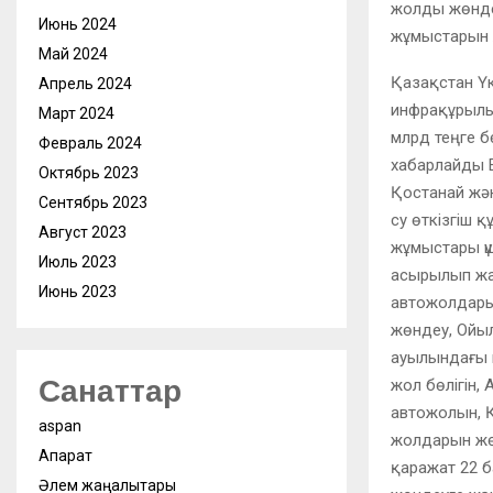
жолды жөнде
Июнь 2024
жұмыстарын ж
Май 2024
Қазақстан Үк
Апрель 2024
инфрақұрылы
Март 2024
млрд теңге б
Февраль 2024
хабарлайды E
Октябрь 2023
Қостанай жә
Сентябрь 2023
су өткізгіш 
Август 2023
жұмыстары үш
Июль 2023
асырылып жа
Июнь 2023
автожолдары
жөндеу, Ойыл
ауылындағы 
Санаттар
жол бөлігін,
автожолын, Қ
aspan
жолдарын жөн
Ақпарат
қаражат 22 б
Әлем жаңалықтары