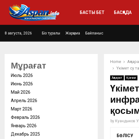
БАСТЫ БЕТ
БАСҚАДА
8 августа, 2026
Біз туралы
Жарңама
Байланыс
Home
Ақпар
Мұрағат
Үкімет су т
Июль 2026
Ақпарат
Қоғам
Июнь 2026
Үкіме
Май 2026
инфра
Апрель 2026
қосым
Март 2026
Февраль 2026
by
Куандыков У
Январь 2026
Декабрь 2025
БӨЛІСУ