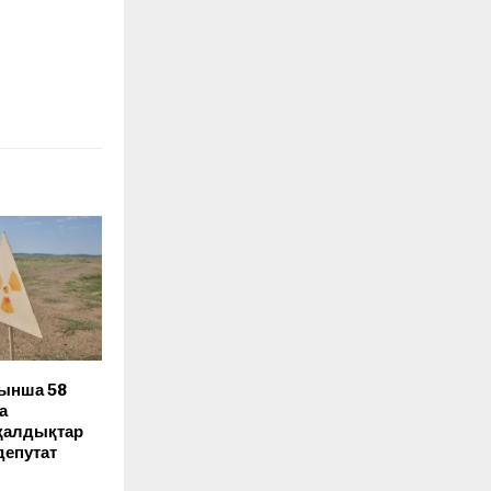
йынша 58
а
 қалдықтар
епутат