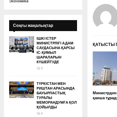
Экономика
Соңғы жаңалықтар
ІШКІ ІСТЕР
МИНИСТРЛІГІ АДАМ
ҚАТЫСТЫ 
САУДАСЫНА ҚАРСЫ
ІС-ҚИМЫЛ
ШАРАЛАРЫН
КҮШЕЙТУДЕ
0
ТҮРКІСТАН МЕН
РИШТАН АРАСЫНДА
Министрден
БАУЫРЛАСТЫҚ
қанша тұрад
ТУРАЛЫ
МЕМОРАНДУМҒА ҚОЛ
ҚОЙЫЛДЫ
0