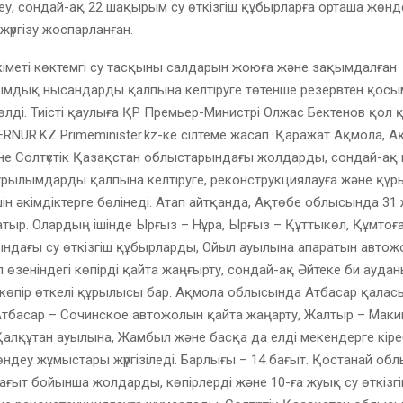
у, сондай-ақ 22 шақырым су өткізгіш құбырларға орташа жөнд
үргізу жоспарланған.
іметі көктемгі су тасқыны салдарын жоюға және зақымдалған
мдық нысандарды қалпына келтіруге төтенше резервтен қосы
өлді. Тиісті қаулыға ҚР Премьер-Министрі Олжас Бектенов қол 
RNUR.KZ Primeminister.kz-ке сілтеме жасап. Қаражат Ақмола, А
не Солтүстік Қазақстан облыстарындағы жолдарды, сондай-ақ 
құрылымдарды қалпына келтіруге, реконструкциялауға және құ
ін әкімдіктерге бөлінеді. Атап айтқанда, Ақтөбе облысында 31 
тыр. Олардың ішінде Ырғыз – Нұра, Ырғыз – Құттыкөл, Құмтоғ
ндағы су өткізгіш құбырларды, Ойыл ауылына апаратын авто
 өзеніндегі көпірді қайта жаңғырту, сондай-ақ Әйтеке би ауда
көпір өткелі құрылысы бар. Ақмола облысында Атбасар қалас
 Атбасар – Сочинское автожолын қайта жаңарту, Жалтыр – Маки
алқұтан ауылына, Жамбыл және басқа да елді мекендерге кіре
деу жұмыстары жүргізіледі. Барлығы – 14 бағыт. Қостанай об
ағыт бойынша жолдарды, көпірлерді және 10-ға жуық су өткіз