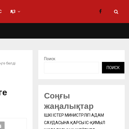
С
ҚАЗ
Поиск
ңге бөлді
ПОИСК
ге
Соңғы
жаңалықтар
ІШКІ ІСТЕР МИНИСТРЛІГІ АДАМ
САУДАСЫНА ҚАРСЫ ІС-ҚИМЫЛ