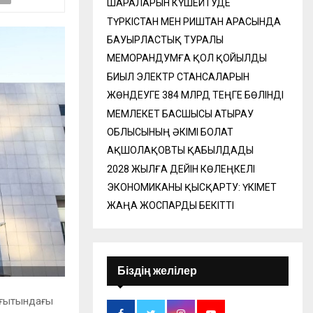
ШАРАЛАРЫН КҮШЕЙТУДЕ
ТҮРКІСТАН МЕН РИШТАН АРАСЫНДА
БАУЫРЛАСТЫҚ ТУРАЛЫ
МЕМОРАНДУМҒА ҚОЛ ҚОЙЫЛДЫ
БИЫЛ ЭЛЕКТР СТАНСАЛАРЫН
ЖӨНДЕУГЕ 384 МЛРД ТЕҢГЕ БӨЛІНДІ
МЕМЛЕКЕТ БАСШЫСЫ АТЫРАУ
ОБЛЫСЫНЫҢ ӘКІМІ БОЛАТ
АҚШОЛАҚОВТЫ ҚАБЫЛДАДЫ
2028 ЖЫЛҒА ДЕЙІН КӨЛЕҢКЕЛІ
ЭКОНОМИКАНЫ ҚЫСҚАРТУ: ҮКІМЕТ
ЖАҢА ЖОСПАРДЫ БЕКІТТІ
Біздің желілер
ағытындағы