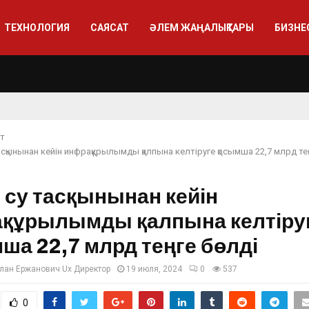
ТЕХНОЛОГИЯ
САЯСАТ
ӘЛЕМ ЖАҢАЛЫҚТАРЫ
БИЗНЕ
ат
асқынынан кейін инфрақұрылымды қалпына келтіруге қосымша 22,7 млрд те
т су тасқынынан кейін
құрылымды қалпына келтіру
ша 22,7 млрд теңге бөлді
лан Ержанович Ux Директор
19 июля, 2024
0
537
0