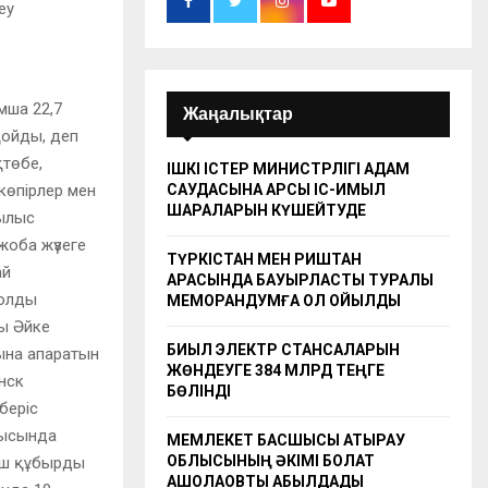
еу
мша 22,7
Жаңалықтар
қойды, деп
қтөбе,
ІШКІ ІСТЕР МИНИСТРЛІГІ АДАМ
көпірлер мен
САУДАСЫНА ҚАРСЫ ІС-ҚИМЫЛ
ШАРАЛАРЫН КҮШЕЙТУДЕ
рылыс
жоба жүзеге
ТҮРКІСТАН МЕН РИШТАН
ай
АРАСЫНДА БАУЫРЛАСТЫҚ ТУРАЛЫ
жолды
МЕМОРАНДУМҒА ҚОЛ ҚОЙЫЛДЫ
ны Әйке
БИЫЛ ЭЛЕКТР СТАНСАЛАРЫН
ына апаратын
ЖӨНДЕУГЕ 384 МЛРД ТЕҢГЕ
нск
БӨЛІНДІ
беріс
лысында
МЕМЛЕКЕТ БАСШЫСЫ АТЫРАУ
ОБЛЫСЫНЫҢ ӘКІМІ БОЛАТ
гіш құбырды
АҚШОЛАҚОВТЫ ҚАБЫЛДАДЫ