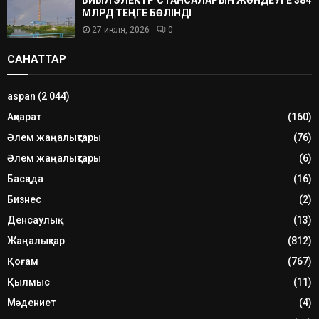
МЛРД ТЕҢГЕ БӨЛІНДІ
27 июля, 2026
0
САНАТТАР
aspan
(2 044)
Ақпарат
(160)
Әлем жаңалықтары
(76)
Әлем жаңалықтары
(6)
Басқада
(16)
Бизнес
(2)
Денсаулық
(13)
Жаңалықтар
(812)
Қоғам
(767)
Қылмыс
(11)
Мәдениет
(4)