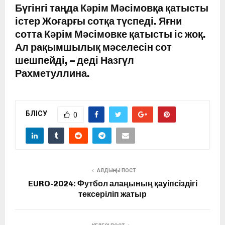
Бүгінгі таңда Кәрім Мәсімовқа қатысты
істер Жоғарғы сотқа түспеді. Яғни
сотта Кәрім Мәсімовке қатысты іс жоқ.
Ал рақымшылық мәселесін сот
шешпейді, – деді Назгүл
Рахметуллина.
БӨЛІСУ
0
АЛДЫҢҒЫ ПОСТ
EURO-2024: Футбол алаңының қауіпсіздігі
тексеріліп жатыр