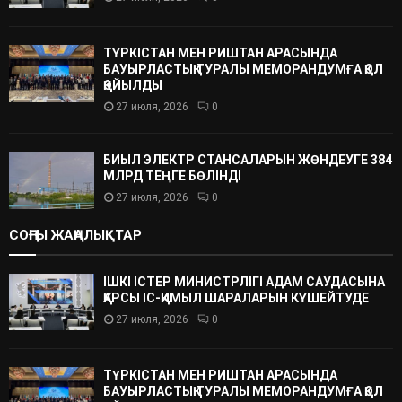
ТҮРКІСТАН МЕН РИШТАН АРАСЫНДА
БАУЫРЛАСТЫҚ ТУРАЛЫ МЕМОРАНДУМҒА ҚОЛ
ҚОЙЫЛДЫ
27 июля, 2026
0
БИЫЛ ЭЛЕКТР СТАНСАЛАРЫН ЖӨНДЕУГЕ 384
МЛРД ТЕҢГЕ БӨЛІНДІ
27 июля, 2026
0
СОҢҒЫ ЖАҢАЛЫҚТАР
ІШКІ ІСТЕР МИНИСТРЛІГІ АДАМ САУДАСЫНА
ҚАРСЫ ІС-ҚИМЫЛ ШАРАЛАРЫН КҮШЕЙТУДЕ
27 июля, 2026
0
ТҮРКІСТАН МЕН РИШТАН АРАСЫНДА
БАУЫРЛАСТЫҚ ТУРАЛЫ МЕМОРАНДУМҒА ҚОЛ