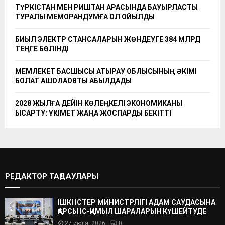
ТҮРКІСТАН МЕН РИШТАН АРАСЫНДА БАУЫРЛАСТЫҚ
ТУРАЛЫ МЕМОРАНДУМҒА ҚОЛ ҚОЙЫЛДЫ
БИЫЛ ЭЛЕКТР СТАНСАЛАРЫН ЖӨНДЕУГЕ 384 МЛРД
ТЕҢГЕ БӨЛІНДІ
МЕМЛЕКЕТ БАСШЫСЫ АТЫРАУ ОБЛЫСЫНЫҢ ӘКІМІ
БОЛАТ АҚШОЛАҚОВТЫ ҚАБЫЛДАДЫ
2028 ЖЫЛҒА ДЕЙІН КӨЛЕҢКЕЛІ ЭКОНОМИКАНЫ
ҚЫСҚАРТУ: ҮКІМЕТ ЖАҢА ЖОСПАРДЫ БЕКІТТІ
РЕДАКТОР ТАҢДАУЛАРЫ
ІШКІ ІСТЕР МИНИСТРЛІГІ АДАМ САУДАСЫНА
ҚАРСЫ ІС-ҚИМЫЛ ШАРАЛАРЫН КҮШЕЙТУДЕ
27 июля, 2026
0