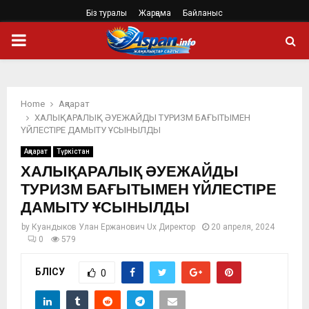
Біз туралы
Жарңама
Байланыс
PRIMARY
MENU
Home
Ақпарат
ХАЛЫҚАРАЛЫҚ ӘУЕЖАЙДЫ ТУРИЗМ БАҒЫТЫМЕН
ҮЙЛЕСТІРЕ ДАМЫТУ ҰСЫНЫЛДЫ
Ақпарат
Түркістан
ХАЛЫҚАРАЛЫҚ ӘУЕЖАЙДЫ
ТУРИЗМ БАҒЫТЫМЕН ҮЙЛЕСТІРЕ
ДАМЫТУ ҰСЫНЫЛДЫ
by
Куандыков Улан Ержанович Ux Директор
20 апреля, 2024
0
579
БӨЛІСУ
0