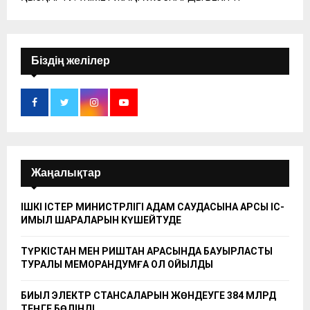
Біздің желілер
Жаңалықтар
ІШКІ ІСТЕР МИНИСТРЛІГІ АДАМ САУДАСЫНА ҚАРСЫ ІС-
ҚИМЫЛ ШАРАЛАРЫН КҮШЕЙТУДЕ
ТҮРКІСТАН МЕН РИШТАН АРАСЫНДА БАУЫРЛАСТЫҚ
ТУРАЛЫ МЕМОРАНДУМҒА ҚОЛ ҚОЙЫЛДЫ
БИЫЛ ЭЛЕКТР СТАНСАЛАРЫН ЖӨНДЕУГЕ 384 МЛРД
ТЕҢГЕ БӨЛІНДІ