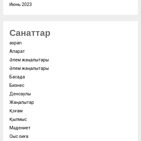
Июнь 2023
Санаттар
aspan
Ақпарат
Әлем жаңалықтары
Әлем жаңалықтары
Басқада
Бизнес
Денсаулық
Жаңалықтар
Қоғам
Қылмыс
Мәдениет
Оқыс оқиға