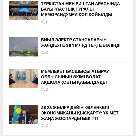
ТҮРКІСТАН МЕН РИШТАН АРАСЫНДА
БАУЫРЛАСТЫҚ ТУРАЛЫ
МЕМОРАНДУМҒА ҚОЛ ҚОЙЫЛДЫ
0
БИЫЛ ЭЛЕКТР СТАНСАЛАРЫН
ЖӨНДЕУГЕ 384 МЛРД ТЕҢГЕ БӨЛІНДІ
0
МЕМЛЕКЕТ БАСШЫСЫ АТЫРАУ
ОБЛЫСЫНЫҢ ӘКІМІ БОЛАТ
АҚШОЛАҚОВТЫ ҚАБЫЛДАДЫ
0
2028 ЖЫЛҒА ДЕЙІН КӨЛЕҢКЕЛІ
ЭКОНОМИКАНЫ ҚЫСҚАРТУ: ҮКІМЕТ
ЖАҢА ЖОСПАРДЫ БЕКІТТІ
0