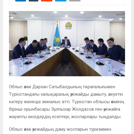
Облыс әкімі Дархан Сатыбалдының төрағалығымен
Түркістандағы халықаралық әуежайды дамыту, әлеуетін
көтеру жөнінде жиналыс өтті. Түркістан облысы әкімінің
бірінші орынбасары Зұлпыхар Жолдасов пен әуежайға
жауапты өкілдердің есептері, жоспарлары тыңдалды.
Облыс әкімі әуежайдың даму жоспарын туризммен