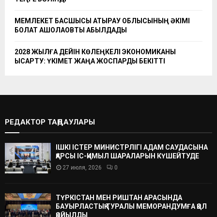
МЕМЛЕКЕТ БАСШЫСЫ АТЫРАУ ОБЛЫСЫНЫҢ ӘКІМІ
БОЛАТ АҚШОЛАҚОВТЫ ҚАБЫЛДАДЫ
2028 ЖЫЛҒА ДЕЙІН КӨЛЕҢКЕЛІ ЭКОНОМИКАНЫ
ҚЫСҚАРТУ: ҮКІМЕТ ЖАҢА ЖОСПАРДЫ БЕКІТТІ
РЕДАКТОР ТАҢДАУЛАРЫ
ІШКІ ІСТЕР МИНИСТРЛІГІ АДАМ САУДАСЫНА
ҚАРСЫ ІС-ҚИМЫЛ ШАРАЛАРЫН КҮШЕЙТУДЕ
27 июля, 2026
0
ТҮРКІСТАН МЕН РИШТАН АРАСЫНДА
БАУЫРЛАСТЫҚ ТУРАЛЫ МЕМОРАНДУМҒА ҚОЛ
ҚОЙЫЛДЫ