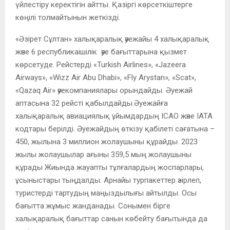
үйлестіру керектігін айтты. Қазіргі көрсеткіштерге
көңілі толмайтынын жеткізді.
«Әзірет Сұлтан» халықаралық әуежайы 4 халықаралық
және 6 республикаішілік әуе бағыттарына қызмет
көрсетуде. Рейстерді «Turkish Airlines», «Jazeera
Airways», «Wizz Air Abu Dhabi», «Fly Arystan», «Scat»,
«Qazaq Air» әуекомпаниялары орындайды. Әуежай
аптасына 32 рейсті қабылдайды.Әуежайға
халықаралық авиациялық ұйымдардың ICAO және IATA
кодтары берілді. Әуежайдың өткізу қабілеті сағатына –
450, жылына 3 миллион жолаушыны құрайды. 2023
жылы жолаушылар ағыны 359,5 мың жолаушыны
құрады Жиында жауапты тұлғалардың жоспарлары,
ұсыныстары тыңдалды. Арнайы турпакеттер әзірлеп,
туристерді тартудың маңыздылығы айтылды. Осы
бағытта жұмыс жанданады. Сонымен бірге
халықаралық бағыттар санын көбейту бағытында да