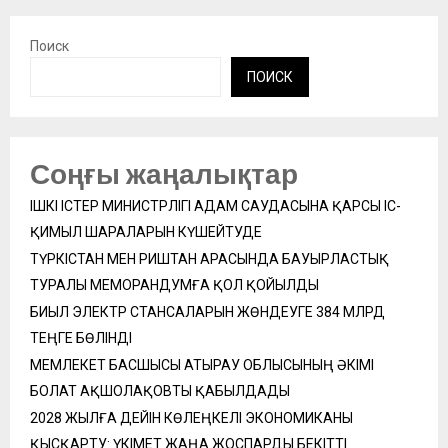
Поиск
ПОИСК
Соңғы жаңалықтар
ІШКІ ІСТЕР МИНИСТРЛІГІ АДАМ САУДАСЫНА ҚАРСЫ ІС-
ҚИМЫЛ ШАРАЛАРЫН КҮШЕЙТУДЕ
ТҮРКІСТАН МЕН РИШТАН АРАСЫНДА БАУЫРЛАСТЫҚ
ТУРАЛЫ МЕМОРАНДУМҒА ҚОЛ ҚОЙЫЛДЫ
БИЫЛ ЭЛЕКТР СТАНСАЛАРЫН ЖӨНДЕУГЕ 384 МЛРД
ТЕҢГЕ БӨЛІНДІ
МЕМЛЕКЕТ БАСШЫСЫ АТЫРАУ ОБЛЫСЫНЫҢ ӘКІМІ
БОЛАТ АҚШОЛАҚОВТЫ ҚАБЫЛДАДЫ
2028 ЖЫЛҒА ДЕЙІН КӨЛЕҢКЕЛІ ЭКОНОМИКАНЫ
ҚЫСҚАРТУ: ҮКІМЕТ ЖАҢА ЖОСПАРДЫ БЕКІТТІ