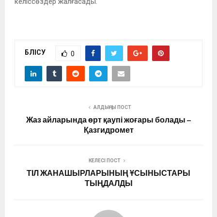
келіссөздер жалғасады.
БӨЛІСУ
0
АЛДЫҢҒЫ ПОСТ
Жаз айларында өрт қаупі жоғары болады –
Қазгидромет
КЕЛЕСІ ПОСТ
ТІЛ ЖАНАШЫРЛАРЫНЫҢ ҰСЫНЫСТАРЫ
ТЫҢДАЛДЫ