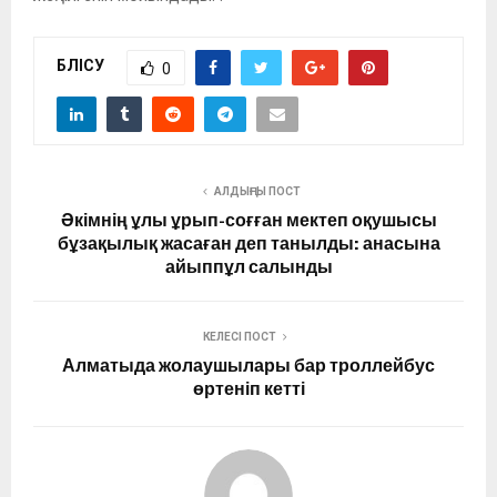
БӨЛІСУ
0
АЛДЫҢҒЫ ПОСТ
Әкімнің ұлы ұрып-соғған мектеп оқушысы
бұзақылық жасаған деп танылды: анасына
айыппұл салынды
КЕЛЕСІ ПОСТ
Алматыда жолаушылары бар троллейбус
өртеніп кетті