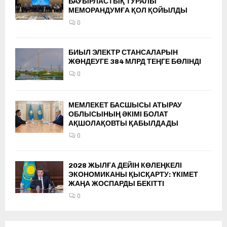
БАУЫРЛАСТЫҚ ТУРАЛЫ
МЕМОРАНДУМҒА ҚОЛ ҚОЙЫЛДЫ
0
БИЫЛ ЭЛЕКТР СТАНСАЛАРЫН
ЖӨНДЕУГЕ 384 МЛРД ТЕҢГЕ БӨЛІНДІ
0
МЕМЛЕКЕТ БАСШЫСЫ АТЫРАУ
ОБЛЫСЫНЫҢ ӘКІМІ БОЛАТ
АҚШОЛАҚОВТЫ ҚАБЫЛДАДЫ
0
2028 ЖЫЛҒА ДЕЙІН КӨЛЕҢКЕЛІ
ЭКОНОМИКАНЫ ҚЫСҚАРТУ: ҮКІМЕТ
ЖАҢА ЖОСПАРДЫ БЕКІТТІ
0