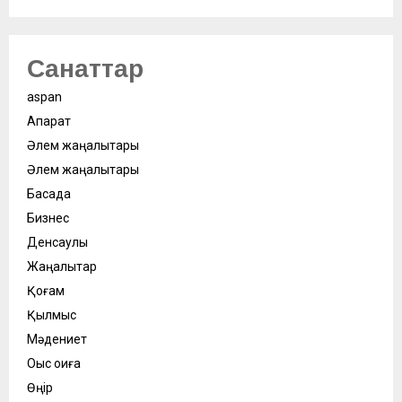
Санаттар
aspan
Ақпарат
Әлем жаңалықтары
Әлем жаңалықтары
Басқада
Бизнес
Денсаулық
Жаңалықтар
Қоғам
Қылмыс
Мәдениет
Оқыс оқиға
Өңір