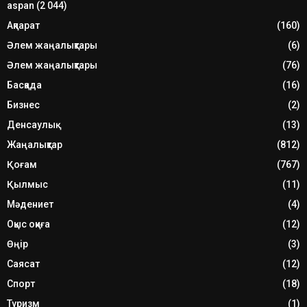
aspan
(2 044)
Ақпарат
(160)
Әлем жаңалықтары
(6)
Әлем жаңалықтары
(76)
Басқада
(16)
Бизнес
(2)
Денсаулық
(13)
Жаңалықтар
(812)
Қоғам
(767)
Қылмыс
(11)
Мәдениет
(4)
Оқыс оқиға
(12)
Өңір
(3)
Саясат
(12)
Спорт
(18)
Туризм
(1)