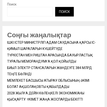
Поиск
ПОИСК
Соңғы жаңалықтар
ІШКІ ІСТЕР МИНИСТРЛІГІ АДАМ САУДАСЫНА ҚАРСЫ ІС-
ҚИМЫЛ ШАРАЛАРЫН КҮШЕЙТУДЕ
ТҮРКІСТАН МЕН РИШТАН АРАСЫНДА БАУЫРЛАСТЫҚ
ТУРАЛЫ МЕМОРАНДУМҒА ҚОЛ ҚОЙЫЛДЫ
БИЫЛ ЭЛЕКТР СТАНСАЛАРЫН ЖӨНДЕУГЕ 384 МЛРД
ТЕҢГЕ БӨЛІНДІ
МЕМЛЕКЕТ БАСШЫСЫ АТЫРАУ ОБЛЫСЫНЫҢ ӘКІМІ
БОЛАТ АҚШОЛАҚОВТЫ ҚАБЫЛДАДЫ
2028 ЖЫЛҒА ДЕЙІН КӨЛЕҢКЕЛІ ЭКОНОМИКАНЫ
ҚЫСҚАРТУ: ҮКІМЕТ ЖАҢА ЖОСПАРДЫ БЕКІТТІ