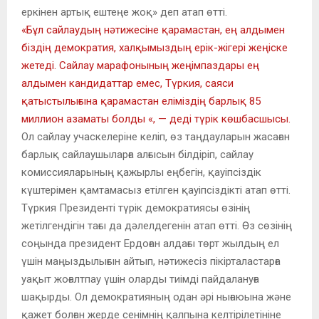
еркінен артық ештеңе жоқ» деп атап өтті.
«Бұл сайлаудың нәтижесіне қарамастан, ең алдымен
біздің демократия, халқымыздың ерік-жігері жеңіске
жетеді. Сайлау марафонының жеңімпаздары ең
алдымен кандидаттар емес, Түркия, саяси
қатыстылығына қарамастан еліміздің барлық 85
миллион азаматы болды «, — деді түрік көшбасшысы.
Ол сайлау учаскелеріне келіп, өз таңдауларын жасаған
барлық сайлаушыларға алғысын білдіріп, сайлау
комиссияларының қажырлы еңбегін, қауіпсіздік
күштерімен қамтамасыз етілген қауіпсіздікті атап өтті.
Түркия Президенті түрік демократиясы өзінің
жетілгендігін тағы да дәлелдегенін атап өтті. Өз сөзінің
соңында президент Ердоған алдағы төрт жылдың ел
үшін маңыздылығын айтып, нәтижесіз пікірталастарға
уақыт жоғалтпау үшін оларды тиімді пайдалануға
шақырды. Ол демократияның одан әрі нығаюына және
қажет болған жерде сенімнің қалпына келтірілетініне