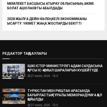
МЕМЛЕКЕТ БАСШЫСЫ АТЫРАУ ОБЛЫСЫНЫҢ ӘКІМІ
БОЛАТ АҚШОЛАҚОВТЫ ҚАБЫЛДАДЫ
2028 ЖЫЛҒА ДЕЙІН КӨЛЕҢКЕЛІ ЭКОНОМИКАНЫ
ҚЫСҚАРТУ: ҮКІМЕТ ЖАҢА ЖОСПАРДЫ БЕКІТТІ
РЕДАКТОР ТАҢДАУЛАРЫ
ІШКІ ІСТЕР МИНИСТРЛІГІ АДАМ САУДАСЫНА
ҚАРСЫ ІС-ҚИМЫЛ ШАРАЛАРЫН КҮШЕЙТУДЕ
27 июля, 2026
0
ТҮРКІСТАН МЕН РИШТАН АРАСЫНДА
БАУЫРЛАСТЫҚ ТУРАЛЫ МЕМОРАНДУМҒА ҚОЛ
ҚОЙЫЛДЫ
27 июля, 2026
0