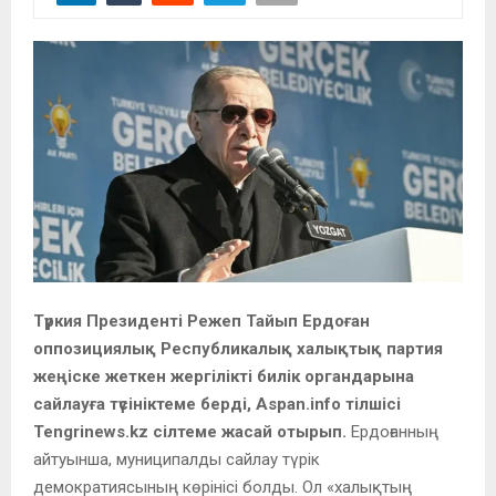
Түркия Президенті Режеп Тайып Ердоған
оппозициялық Республикалық халықтық партия
жеңіске жеткен жергілікті билік органдарына
сайлауға түсініктеме берді, Aspan.info тілшісі
Tengrinews.kz сілтеме жасай отырып.
Ердоғанның
айтуынша, муниципалды сайлау түрік
демократиясының көрінісі болды. Ол «халықтың