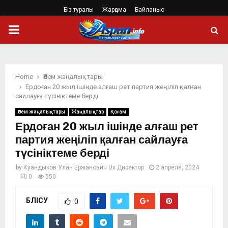
Біз туралы
Жарңама
Байланыс
PRIMARY
MENU
Home
Әлем жаңалықтары
Ердоған 20 жыл ішінде алғаш рет партия жеңіліп қалған
сайлауға түсініктеме берді
Әлем жаңалықтары
Жаңалықтар
Қоғам
Ердоған 20 жыл ішінде алғаш рет
партия жеңіліп қалған сайлауға
түсініктеме берді
by
Куандыков Улан Ержанович Ux Директор
2 апреля, 2024
0
550
БӨЛІСУ
0