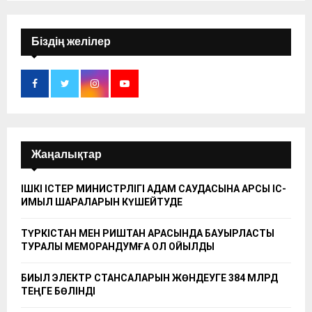
Біздің желілер
Жаңалықтар
ІШКІ ІСТЕР МИНИСТРЛІГІ АДАМ САУДАСЫНА ҚАРСЫ ІС-
ҚИМЫЛ ШАРАЛАРЫН КҮШЕЙТУДЕ
ТҮРКІСТАН МЕН РИШТАН АРАСЫНДА БАУЫРЛАСТЫҚ
ТУРАЛЫ МЕМОРАНДУМҒА ҚОЛ ҚОЙЫЛДЫ
БИЫЛ ЭЛЕКТР СТАНСАЛАРЫН ЖӨНДЕУГЕ 384 МЛРД
ТЕҢГЕ БӨЛІНДІ