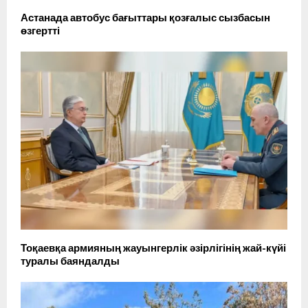
Астанада автобус бағыттары қозғалыс сызбасын
өзгертті
Тоқаевқа армияның жауынгерлік әзірлігінің жай-күйі
туралы баяндалды