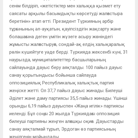
сенім білдіріп, «жетістіктер мен халыққа қызмет ету
саясаты арқылы басымдықты көрсетуді жалғастыра
беретінін» атап өтті. Президент Түркияның әрбір
тұрғынының әл-ауқатын, қауіпсіздігін жақсарту және
болашағына деген үмітін жүзеге асыру жөніндегі
жұмысты жалғастыруға, сондай-ақ елдің халықаралық
рөлін күшейтуге уәде берді. Түркияда жексенбі күні, 31
наурызда, муниципалитеттер басшыларының
сайлауында дауыс беру аяқталды. 100 пайыз дауыс
санау қорытындысы бойынша сайлауда
оппозициялық Республикалық халықтық партия
жеңіске жетті. Ол 37,7 пайыз дауыс жинады. Билеуші
Әділет және даму партиясы 35,5 пайыз жинады. Үшінші
орынды 6,19 пайыз дауыспен «Жаңа игілік» партиясы
иеленді. Бұл соңғы 20 жылда Түркиядағы оппозиция
билеуші партияны жеңген алғашқы оқиға. Дауыстарды
санау аяқталмай тұрып, Эрдоган өз партиясының
жеңілгенін мойындады. .