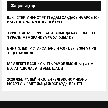
Жаңалықтар
ІШКІ ІСТЕР МИНИСТРЛІГІ АДАМ САУДАСЫНА ҚАРСЫ ІС-
ҚИМЫЛ ШАРАЛАРЫН КҮШЕЙТУДЕ
ТҮРКІСТАН МЕН РИШТАН АРАСЫНДА БАУЫРЛАСТЫҚ
ТУРАЛЫ МЕМОРАНДУМҒА ҚОЛ ҚОЙЫЛДЫ
БИЫЛ ЭЛЕКТР СТАНСАЛАРЫН ЖӨНДЕУГЕ 384 МЛРД
ТЕҢГЕ БӨЛІНДІ
МЕМЛЕКЕТ БАСШЫСЫ АТЫРАУ ОБЛЫСЫНЫҢ ӘКІМІ
БОЛАТ АҚШОЛАҚОВТЫ ҚАБЫЛДАДЫ
2028 ЖЫЛҒА ДЕЙІН КӨЛЕҢКЕЛІ ЭКОНОМИКАНЫ
ҚЫСҚАРТУ: ҮКІМЕТ ЖАҢА ЖОСПАРДЫ БЕКІТТІ