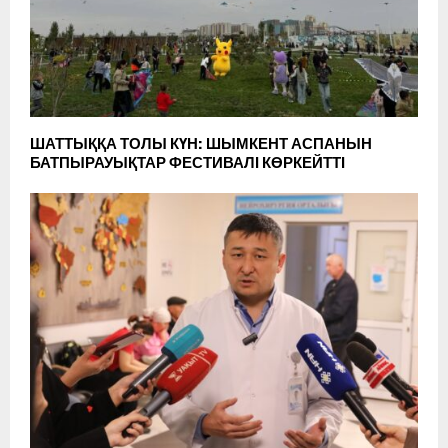
ШАТТЫҚҚА ТОЛЫ КҮН: ШЫМКЕНТ АСПАНЫН
БАТПЫРАУЫҚТАР ФЕСТИВАЛІ КӨРКЕЙТТІ