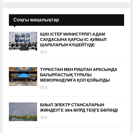
Соңғы жаңалықтар
ІШКІ ІСТЕР МИНИСТРЛІГІ АДАМ
САУДАСЫНА ҚАРСЫ ІС-ҚИМЫЛ
ШАРАЛАРЫН КҮШЕЙТУДЕ
0
ТҮРКІСТАН МЕН РИШТАН АРАСЫНДА
БАУЫРЛАСТЫҚ ТУРАЛЫ
МЕМОРАНДУМҒА ҚОЛ ҚОЙЫЛДЫ
0
БИЫЛ ЭЛЕКТР СТАНСАЛАРЫН
ЖӨНДЕУГЕ 384 МЛРД ТЕҢГЕ БӨЛІНДІ
0