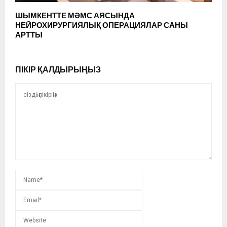
ШЫМКЕНТТЕ МӘМС АЯСЫНДА
НЕЙРОХИРУРГИЯЛЫҚ ОПЕРАЦИЯЛАР САНЫ
АРТТЫ
ПІКІР ҚАЛДЫРЫҢЫЗ