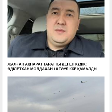
ЖАЛҒАН АҚПАРАТ ТАРАТТЫ ДЕГЕН КҮДІК:
ӘДІЛЕТХАН МОЛДАХАН 10 ТӘУЛІККЕ ҚАМАЛДЫ