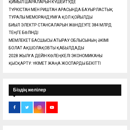
ҚИМЫЛ ШАРАЛАРЫН КҮШЕЙТУДЕ
ТҮРКІСТАН МЕН РИШТАН АРАСЫНДА БАУЫРЛАСТЫҚ
ТУРАЛЫ МЕМОРАНДУМҒА ҚОЛ ҚОЙЫЛДЫ
БИЫЛ ЭЛЕКТР СТАНСАЛАРЫН ЖӨНДЕУГЕ 384 МЛРД
ТЕҢГЕ БӨЛІНДІ
МЕМЛЕКЕТ БАСШЫСЫ АТЫРАУ ОБЛЫСЫНЫҢ ӘКІМІ
БОЛАТ АҚШОЛАҚОВТЫ ҚАБЫЛДАДЫ
2028 ЖЫЛҒА ДЕЙІН КӨЛЕҢКЕЛІ ЭКОНОМИКАНЫ
ҚЫСҚАРТУ: ҮКІМЕТ ЖАҢА ЖОСПАРДЫ БЕКІТТІ
Біздің желілер