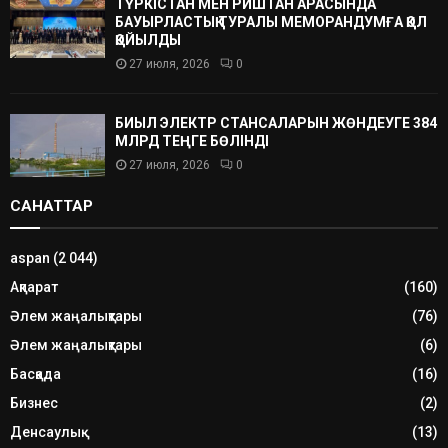
ТҮРКІСТАН МЕН РИШТАН АРАСЫНДА
БАУЫРЛАСТЫҚ ТУРАЛЫ МЕМОРАНДУМҒА ҚОЛ
ҚОЙЫЛДЫ
27 июля, 2026
0
БИЫЛ ЭЛЕКТР СТАНСАЛАРЫН ЖӨНДЕУГЕ 384
МЛРД ТЕҢГЕ БӨЛІНДІ
27 июля, 2026
0
САНАТТАР
aspan
(2 044)
Ақпарат
(160)
Әлем жаңалықтары
(76)
Әлем жаңалықтары
(6)
Басқада
(16)
Бизнес
(2)
Денсаулық
(13)