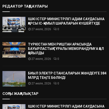
РЕДАКТОР ТАҢДАУЛАРЫ
ІШКІ ІСТЕР МИНИСТРЛІГІ АДАМ САУДАСЫНА
ҚАРСЫ ІС-ҚИМЫЛ ШАРАЛАРЫН КҮШЕЙТУДЕ
27 июля, 2026
0
ТҮРКІСТАН МЕН РИШТАН АРАСЫНДА
БАУЫРЛАСТЫҚ ТУРАЛЫ МЕМОРАНДУМҒА ҚОЛ
ҚОЙЫЛДЫ
27 июля, 2026
0
БИЫЛ ЭЛЕКТР СТАНСАЛАРЫН ЖӨНДЕУГЕ 384
МЛРД ТЕҢГЕ БӨЛІНДІ
27 июля, 2026
0
СОҢҒЫ ЖАҢАЛЫҚТАР
ІШКІ ІСТЕР МИНИСТРЛІГІ АДАМ САУДАСЫНА