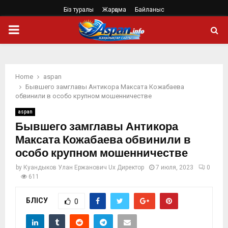
Біз туралы
Жарңама
Байланыс
PRIMARY
MENU
Home
aspan
Бывшего замглавы Антикора Максата Кожабаева
обвинили в особо крупном мошенничестве
aspan
Бывшего замглавы Антикора
Максата Кожабаева обвинили в
особо крупном мошенничестве
by
Куандыков Улан Ержанович Ux Директор
7 июля, 2023
0
611
БӨЛІСУ
0