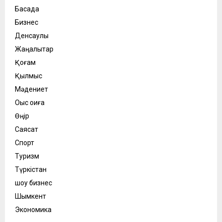
Басқада
Бизнес
Денсаулық
Жаңалықтар
Қоғам
Қылмыс
Мәдениет
Оқыс оқиға
Өңір
Саясат
Спорт
Туризм
Түркістан
шоу бизнес
Шымкент
Экономика