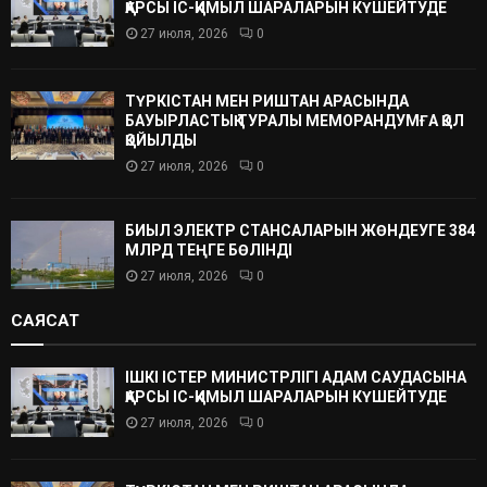
ҚАРСЫ ІС-ҚИМЫЛ ШАРАЛАРЫН КҮШЕЙТУДЕ
27 июля, 2026
0
ТҮРКІСТАН МЕН РИШТАН АРАСЫНДА
БАУЫРЛАСТЫҚ ТУРАЛЫ МЕМОРАНДУМҒА ҚОЛ
ҚОЙЫЛДЫ
27 июля, 2026
0
БИЫЛ ЭЛЕКТР СТАНСАЛАРЫН ЖӨНДЕУГЕ 384
МЛРД ТЕҢГЕ БӨЛІНДІ
27 июля, 2026
0
САЯСАТ
ІШКІ ІСТЕР МИНИСТРЛІГІ АДАМ САУДАСЫНА
ҚАРСЫ ІС-ҚИМЫЛ ШАРАЛАРЫН КҮШЕЙТУДЕ
27 июля, 2026
0