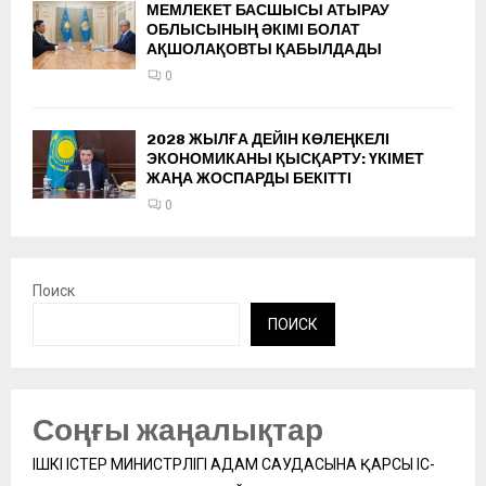
МЕМЛЕКЕТ БАСШЫСЫ АТЫРАУ
ОБЛЫСЫНЫҢ ӘКІМІ БОЛАТ
АҚШОЛАҚОВТЫ ҚАБЫЛДАДЫ
0
2028 ЖЫЛҒА ДЕЙІН КӨЛЕҢКЕЛІ
ЭКОНОМИКАНЫ ҚЫСҚАРТУ: ҮКІМЕТ
ЖАҢА ЖОСПАРДЫ БЕКІТТІ
0
Поиск
ПОИСК
Соңғы жаңалықтар
ІШКІ ІСТЕР МИНИСТРЛІГІ АДАМ САУДАСЫНА ҚАРСЫ ІС-