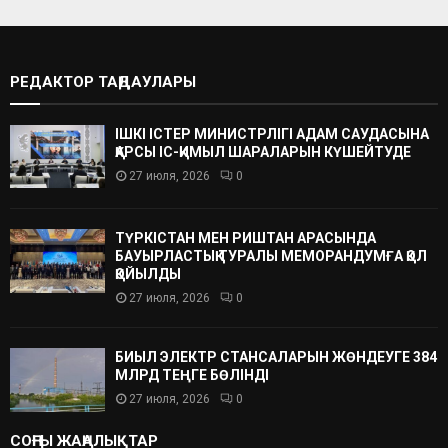
РЕДАКТОР ТАҢДАУЛАРЫ
ІШКІ ІСТЕР МИНИСТРЛІГІ АДАМ САУДАСЫНА
ҚАРСЫ ІС-ҚИМЫЛ ШАРАЛАРЫН КҮШЕЙТУДЕ
27 июля, 2026
0
ТҮРКІСТАН МЕН РИШТАН АРАСЫНДА
БАУЫРЛАСТЫҚ ТУРАЛЫ МЕМОРАНДУМҒА ҚОЛ
ҚОЙЫЛДЫ
27 июля, 2026
0
БИЫЛ ЭЛЕКТР СТАНСАЛАРЫН ЖӨНДЕУГЕ 384
МЛРД ТЕҢГЕ БӨЛІНДІ
27 июля, 2026
0
СОҢҒЫ ЖАҢАЛЫҚТАР