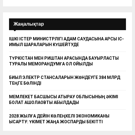
Жаңалықтар
ІШКІ ІСТЕР МИНИСТРЛІГІ АДАМ САУДАСЫНА ҚАРСЫ ІС-
ҚИМЫЛ ШАРАЛАРЫН КҮШЕЙТУДЕ
ТҮРКІСТАН МЕН РИШТАН АРАСЫНДА БАУЫРЛАСТЫҚ
ТУРАЛЫ МЕМОРАНДУМҒА ҚОЛ ҚОЙЫЛДЫ
БИЫЛ ЭЛЕКТР СТАНСАЛАРЫН ЖӨНДЕУГЕ 384 МЛРД
ТЕҢГЕ БӨЛІНДІ
МЕМЛЕКЕТ БАСШЫСЫ АТЫРАУ ОБЛЫСЫНЫҢ ӘКІМІ
БОЛАТ АҚШОЛАҚОВТЫ ҚАБЫЛДАДЫ
2028 ЖЫЛҒА ДЕЙІН КӨЛЕҢКЕЛІ ЭКОНОМИКАНЫ
ҚЫСҚАРТУ: ҮКІМЕТ ЖАҢА ЖОСПАРДЫ БЕКІТТІ