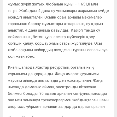
жұмыс жүріп жатыр. Жобаның құны – 1 651,8 млн
теңге. Жобадағы 4 дана су ұңғымалары жарамсыз күйде
екендігі анықталған. Осыған орай, арнайы мекемелер
тарапынан барлау жұмыстары атқарылып, су қорын
анықтап, 4 дана ұңғыма қазылды. Қазіргі таңда су
қоймасының бетон құю, электр жүйелерін қосу,
кірпішін қалау, қоршау жұмыстары жүргізілуде. Осы
жоба арқылы шаһардың жүздеген тұрғыны сапалы суға
қол жеткізбек.
Киелі шаһарда Жастар ресурстық орталығының
құрылысы да қарқынды. Жаңа ғимарат құрылысы
маусым айында аяқталады деп жоспарланған. Жаңа
нысанда демалыс аймағы, электронды кітапхана
бөлмесі болады. 80 адамға арналған көпфункционалды
зал мен заманауи тренажерлармен жабдықталған шағын
спортзал, үйірмеге арналған залдар да қарастырылған.