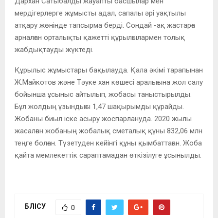
Дархан Сатыбалды жауапты басшылар мен
мердігерлерге жұмысты адал, сапалы әрі уақтылы
атқару жөнінде тапсырма берді. Сондай -ақ жастарға
арналған орталықты қажетті құрылғылармен толық
жабдықтауды жүктеді.
Құрылыс жұмыстары бақылауда. Қала әкімі тарапынан
Ж.Майкотов және Тәуке хан көшесі аралығына жол салу
бойынша ұсыныс айтылып, жобасы таныстырылды.
Бұл жолдың ұзындығы 1,47 шақырымды құрайды.
Жобаны биыл іске асыру жоспарлануда. 2020 жылы
жасалған жобаның жобалық сметалық құны 832,06 млн
теңге болған. Түзетуден кейінгі құны қымбаттаған. Жоба
қайта мемлекеттік сараптамадан өткізілуге ұсынылды.
БӨЛІСУ
0