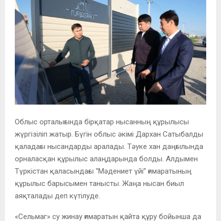
Облыс орталығында бірқатар нысанның құрылысы
жүргізіліп жатыр. Бүгін облыс әкімі Дархан Сатыбалды
қаладағы нысандарды аралады. Тәуке хан даңғылында
орналасқан құрылыс алаңдарында болды. Алдымен
Түркістан қаласындағы “Мәдениет үйі” ғимаратының
құрылыс барысымен танысты. Жаңа нысан биыл
аяқталады деп күтілуде.
«Сельмаг» су жинау ғимаратын қайта құру бойынша да