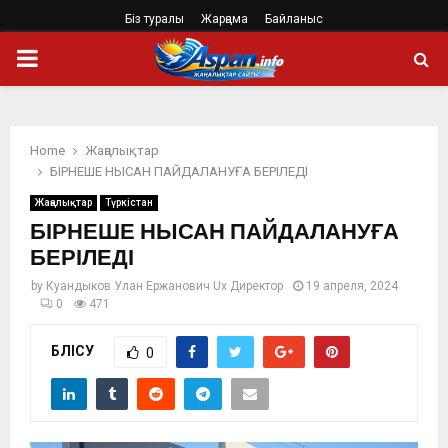
Біз туралы
Жарңама
Байланыс
PRIMARY
MENU
Home
Жаңалықтар
БІРНЕШЕ НЫСАН ПАЙДАЛАНУҒА БЕРІЛЕДІ
Жаңалықтар
Түркістан
БІРНЕШЕ НЫСАН ПАЙДАЛАНУҒА
БЕРІЛЕДІ
by
Куандыков Улан Ержанович Ux Директор
19 апреля, 2024
0
471
БӨЛІСУ
0