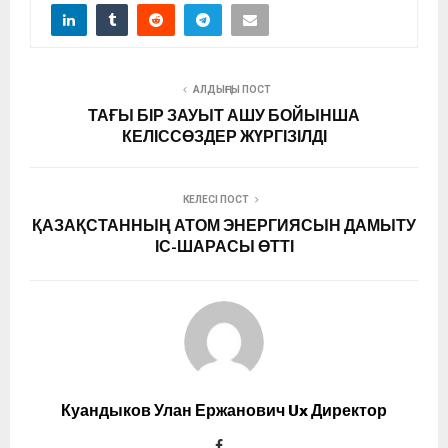
АЛДЫҢҒЫ ПОСТ
ТАҒЫ БІР ЗАУЫТ АШУ БОЙЫНША
КЕЛІССӨЗДЕР ЖҮРГІЗІЛДІ
КЕЛЕСІ ПОСТ
ҚАЗАҚСТАННЫҢ АТОМ ЭНЕРГИЯСЫН ДАМЫТУ
ІС-ШАРАСЫ ӨТТІ
Куандыков Улан Ержанович Ux Директор