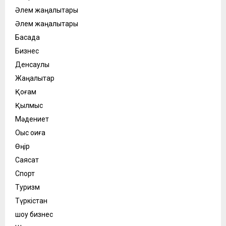
Әлем жаңалықтары
Әлем жаңалықтары
Басқада
Бизнес
Денсаулық
Жаңалықтар
Қоғам
Қылмыс
Мәдениет
Оқыс оқиға
Өңір
Саясат
Спорт
Туризм
Түркістан
шоу бизнес