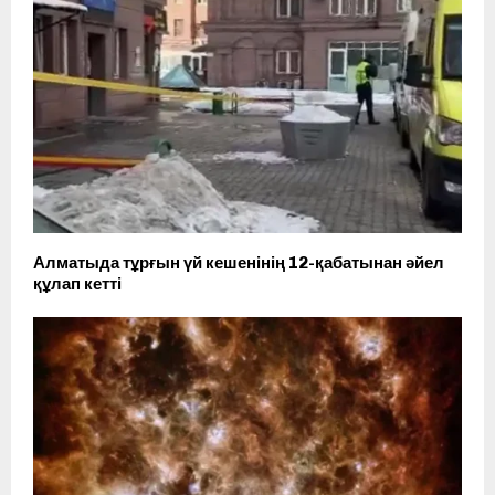
Алматыда тұрғын үй кешенінің 12-қабатынан әйел
құлап кетті