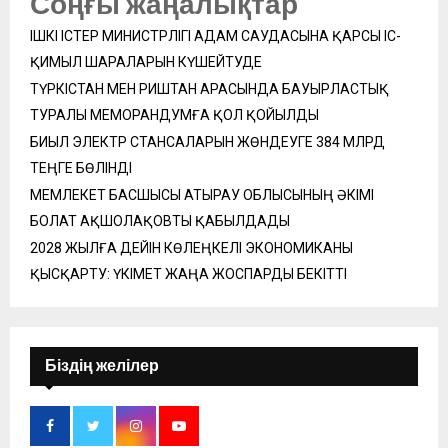
Соңғы жаңалықтар
ІШКІ ІСТЕР МИНИСТРЛІГІ АДАМ САУДАСЫНА ҚАРСЫ ІС-
ҚИМЫЛ ШАРАЛАРЫН КҮШЕЙТУДЕ
ТҮРКІСТАН МЕН РИШТАН АРАСЫНДА БАУЫРЛАСТЫҚ
ТУРАЛЫ МЕМОРАНДУМҒА ҚОЛ ҚОЙЫЛДЫ
БИЫЛ ЭЛЕКТР СТАНСАЛАРЫН ЖӨНДЕУГЕ 384 МЛРД
ТЕҢГЕ БӨЛІНДІ
МЕМЛЕКЕТ БАСШЫСЫ АТЫРАУ ОБЛЫСЫНЫҢ ӘКІМІ
БОЛАТ АҚШОЛАҚОВТЫ ҚАБЫЛДАДЫ
2028 ЖЫЛҒА ДЕЙІН КӨЛЕҢКЕЛІ ЭКОНОМИКАНЫ
ҚЫСҚАРТУ: ҮКІМЕТ ЖАҢА ЖОСПАРДЫ БЕКІТТІ
Біздің желілер