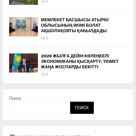
0
МЕМЛЕКЕТ БАСШЫСЫ АТЫРАУ
ОБЛЫСЫНЫҢ ӘКІМІ БОЛАТ
АҚШОЛАҚОВТЫ ҚАБЫЛДАДЫ
0
2028 ЖЫЛҒА ДЕЙІН КӨЛЕҢКЕЛІ
ЭКОНОМИКАНЫ ҚЫСҚАРТУ: ҮКІМЕТ
ЖАҢА ЖОСПАРДЫ БЕКІТТІ
0
Поиск
ПОИСК