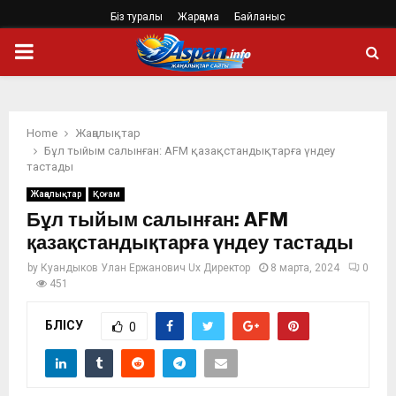
Біз туралы
Жарңама
Байланыс
PRIMARY
MENU
Home
Жаңалықтар
Бұл тыйым салынған: AFM қазақстандықтарға үндеу
тастады
Жаңалықтар
Қоғам
Бұл тыйым салынған: AFM
қазақстандықтарға үндеу тастады
by
Куандыков Улан Ержанович Ux Директор
8 марта, 2024
0
451
БӨЛІСУ
0