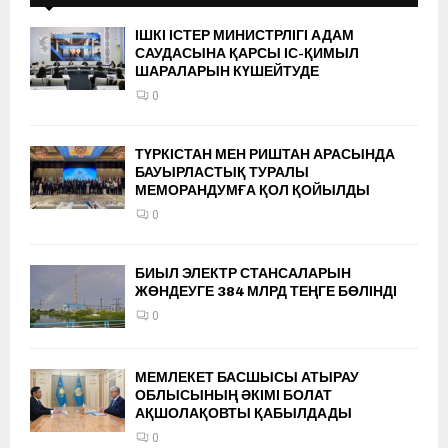
ІШКІ ІСТЕР МИНИСТРЛІГІ АДАМ
САУДАСЫНА ҚАРСЫ ІС-ҚИМЫЛ
ШАРАЛАРЫН КҮШЕЙТУДЕ
0
ТҮРКІСТАН МЕН РИШТАН АРАСЫНДА
БАУЫРЛАСТЫҚ ТУРАЛЫ
МЕМОРАНДУМҒА ҚОЛ ҚОЙЫЛДЫ
0
БИЫЛ ЭЛЕКТР СТАНСАЛАРЫН
ЖӨНДЕУГЕ 384 МЛРД ТЕҢГЕ БӨЛІНДІ
0
МЕМЛЕКЕТ БАСШЫСЫ АТЫРАУ
ОБЛЫСЫНЫҢ ӘКІМІ БОЛАТ
АҚШОЛАҚОВТЫ ҚАБЫЛДАДЫ
0