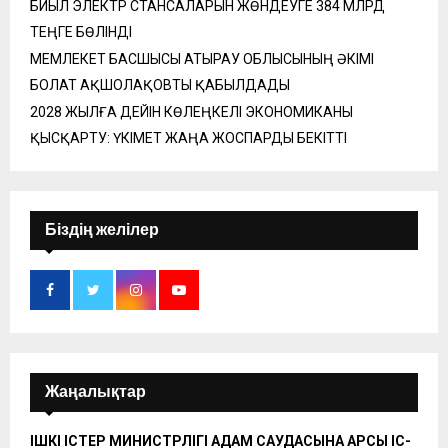
БИЫЛ ЭЛЕКТР СТАНСАЛАРЫН ЖӨНДЕУГЕ 384 МЛРД
ТЕҢГЕ БӨЛІНДІ
МЕМЛЕКЕТ БАСШЫСЫ АТЫРАУ ОБЛЫСЫНЫҢ ӘКІМІ
БОЛАТ АҚШОЛАҚОВТЫ ҚАБЫЛДАДЫ
2028 ЖЫЛҒА ДЕЙІН КӨЛЕҢКЕЛІ ЭКОНОМИКАНЫ
ҚЫСҚАРТУ: ҮКІМЕТ ЖАҢА ЖОСПАРДЫ БЕКІТТІ
Біздің желілер
Жаңалықтар
ІШКІ ІСТЕР МИНИСТРЛІГІ АДАМ САУДАСЫНА ҚАРСЫ ІС-