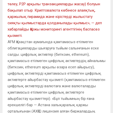
төлеу, P2P арқылы транзакцияларды жасау) болуын
бақылап отыр. Криптовалюта көбінесе алаяқтық,
қаржылық пирамида және кірістерді жылыстату
сияқты қылмыстарда қолданылады қылмыс», — деп
хабарлайды Қаржы мониторингі агенттігінің баспасөз
қызметі.
AFM Қазақстан аумағында қамтамасыз етілмеген
облигацияларды шығаруға тыйым салынғанын еске
салды. цифрлық активтер (биткоин, ethereum),
қамтамасыз етілмеген цифрлық активтердің айналымы
(биткоин, ethereum арқылы өзара есеп айырысу),
цифрлық активтерді қамтамасыз етілмеген цифрлық
активтерге айырбастау қызметі (қамтамасыз етілмеген
цифрлық активтерді валютаға және валюталарды
қамтамасыз етілмеген цифрлық активтерге
айырбастау қызметтері). «Бұл тыйымның бір ғана
ерекшелігі бар — Астана халықаралық қаржы
орталығынан (АХҚО) лицензия алған биржалардың