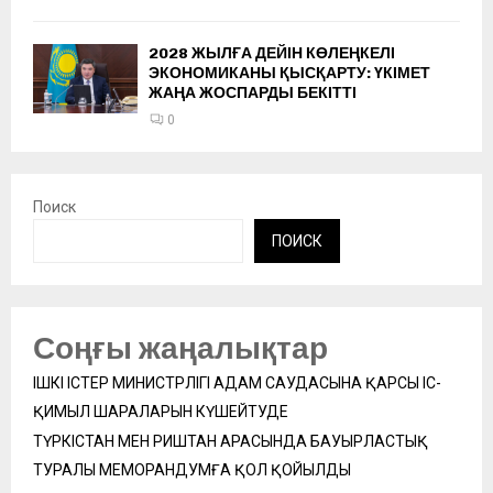
2028 ЖЫЛҒА ДЕЙІН КӨЛЕҢКЕЛІ
ЭКОНОМИКАНЫ ҚЫСҚАРТУ: ҮКІМЕТ
ЖАҢА ЖОСПАРДЫ БЕКІТТІ
0
Поиск
ПОИСК
Соңғы жаңалықтар
ІШКІ ІСТЕР МИНИСТРЛІГІ АДАМ САУДАСЫНА ҚАРСЫ ІС-
ҚИМЫЛ ШАРАЛАРЫН КҮШЕЙТУДЕ
ТҮРКІСТАН МЕН РИШТАН АРАСЫНДА БАУЫРЛАСТЫҚ
ТУРАЛЫ МЕМОРАНДУМҒА ҚОЛ ҚОЙЫЛДЫ