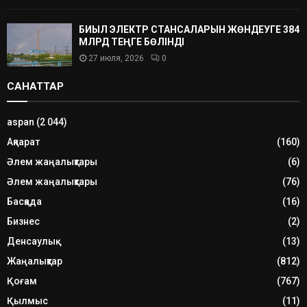
БИЫЛ ЭЛЕКТР СТАНСАЛАРЫН ЖӨНДЕУГЕ 384
МЛРД ТЕҢГЕ БӨЛІНДІ
27 июля, 2026
0
САНАТТАР
aspan
(2 044)
Ақпарат
(160)
Әлем жаңалықтары
(6)
Әлем жаңалықтары
(76)
Басқада
(16)
Бизнес
(2)
Денсаулық
(13)
Жаңалықтар
(812)
Қоғам
(767)
Қылмыс
(11)