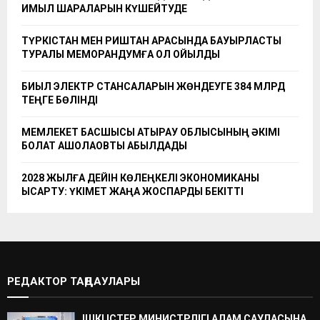
ҚИМЫЛ ШАРАЛАРЫН КҮШЕЙТУДЕ
ТҮРКІСТАН МЕН РИШТАН АРАСЫНДА БАУЫРЛАСТЫҚ
ТУРАЛЫ МЕМОРАНДУМҒА ҚОЛ ҚОЙЫЛДЫ
БИЫЛ ЭЛЕКТР СТАНСАЛАРЫН ЖӨНДЕУГЕ 384 МЛРД
ТЕҢГЕ БӨЛІНДІ
МЕМЛЕКЕТ БАСШЫСЫ АТЫРАУ ОБЛЫСЫНЫҢ ӘКІМІ
БОЛАТ АҚШОЛАҚОВТЫ ҚАБЫЛДАДЫ
2028 ЖЫЛҒА ДЕЙІН КӨЛЕҢКЕЛІ ЭКОНОМИКАНЫ
ҚЫСҚАРТУ: ҮКІМЕТ ЖАҢА ЖОСПАРДЫ БЕКІТТІ
РЕДАКТОР ТАҢДАУЛАРЫ
ІШКІ ІСТЕР МИНИСТРЛІГІ АДАМ САУДАСЫНА