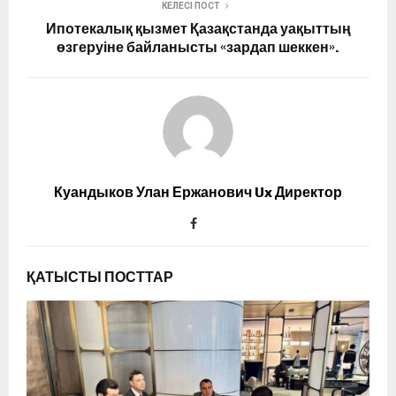
КЕЛЕСІ ПОСТ
Ипотекалық қызмет Қазақстанда уақыттың
өзгеруіне байланысты «зардап шеккен».
Куандыков Улан Ержанович Ux Директор
ҚАТЫСТЫ ПОСТТАР