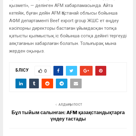
қызметі», — делінген AFM хабарламасында. Айта
кетейік, бұған дейін AFM Қостанай облысы бойынша
АФМ департаменті Beef export group ЖШС ет өңдеу
кәсіпорны директоры бастаған ұйымдасқан топқа
қатысты қылмыстық іс бойынша сотқа дейінгі тергеуді
аяқтағанын хабарлаған болатын. Толығырақ мына
жерден оқыңыз.
БӨЛІСУ
0
АЛДЫҢҒЫ ПОСТ
Бұл тыйым салынған: AFM қазақстандықтарға
үндеу тастады