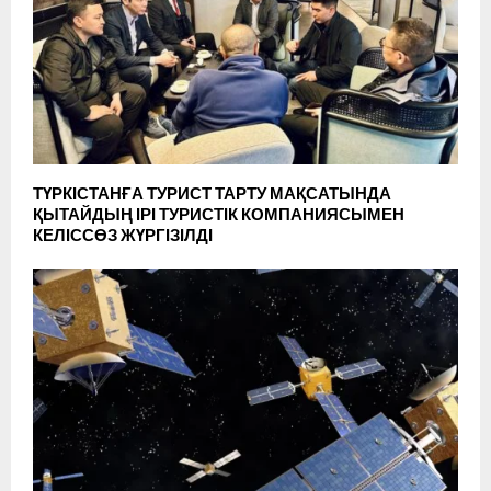
ТҮРКІСТАНҒА ТУРИСТ ТАРТУ МАҚСАТЫНДА
ҚЫТАЙДЫҢ ІРІ ТУРИСТІК КОМПАНИЯСЫМЕН
КЕЛІССӨЗ ЖҮРГІЗІЛДІ