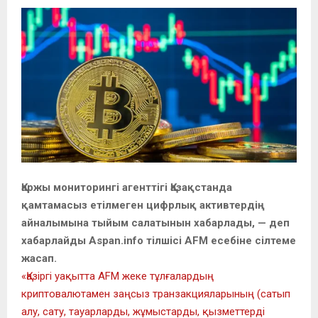
Қаржы мониторингі агенттігі Қазақстанда
қамтамасыз етілмеген цифрлық активтердің
айналымына тыйым салатынын хабарлады, — деп
хабарлайды Aspan.info тілшісі AFM есебіне сілтеме
жасап.
«Қазіргі уақытта AFM жеке тұлғалардың
криптовалютамен заңсыз транзакцияларының (сатып
алу, сату, тауарларды, жұмыстарды, қызметтерді