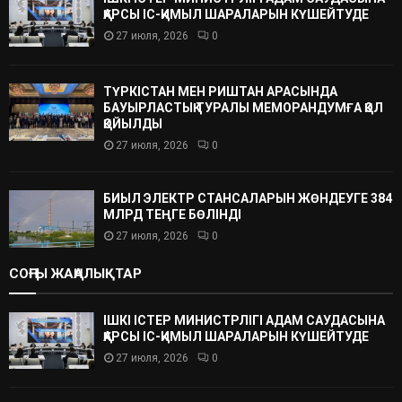
ҚАРСЫ ІС-ҚИМЫЛ ШАРАЛАРЫН КҮШЕЙТУДЕ
27 июля, 2026
0
ТҮРКІСТАН МЕН РИШТАН АРАСЫНДА
БАУЫРЛАСТЫҚ ТУРАЛЫ МЕМОРАНДУМҒА ҚОЛ
ҚОЙЫЛДЫ
27 июля, 2026
0
БИЫЛ ЭЛЕКТР СТАНСАЛАРЫН ЖӨНДЕУГЕ 384
МЛРД ТЕҢГЕ БӨЛІНДІ
27 июля, 2026
0
СОҢҒЫ ЖАҢАЛЫҚТАР
ІШКІ ІСТЕР МИНИСТРЛІГІ АДАМ САУДАСЫНА
ҚАРСЫ ІС-ҚИМЫЛ ШАРАЛАРЫН КҮШЕЙТУДЕ
27 июля, 2026
0