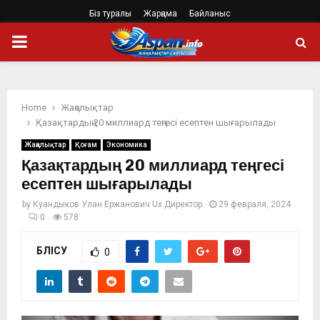
Біз туралы
Жарңама
Байланыс
PRIMARY
MENU
Home
Жаңалықтар
Қазақтардың 20 миллиард теңгесі есептен шығарылады
Жаңалықтар
Қоғам
Экономика
Қазақтардың 20 миллиард теңгесі
есептен шығарылады
by
Куандыков Улан Ержанович Ux Директор
29 февраля, 2024
0
578
БӨЛІСУ
0