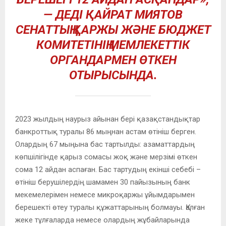
— ДЕДІ ҚАЙРАТ МИЯТОВ
СЕНАТТЫҢ ҚАРЖЫ ЖӘНЕ БЮДЖЕТ
КОМИТЕТІНІҢ МЕМЛЕКЕТТІК
ОРГАНДАРМЕН ӨТКЕН
ОТЫРЫСЫНДА.
2023 жылдың наурыз айынан бері қазақстандықтар
банкроттық туралы 86 мыңнан астам өтініш берген.
Олардың 67 мыңына бас тартылды: азаматтардың
көпшілігінде қарыз сомасы жоқ және мерзімі өткен
сома 12 айдан аспаған. Бас тартудың екінші себебі –
өтініш берушілердің шамамен 30 пайызының банк
мекемелерімен немесе микроқаржы ұйымдарымен
берешекті өтеу туралы құжаттарының болмауы. Қалған
жеке тұлғаларда немесе олардың жұбайларында