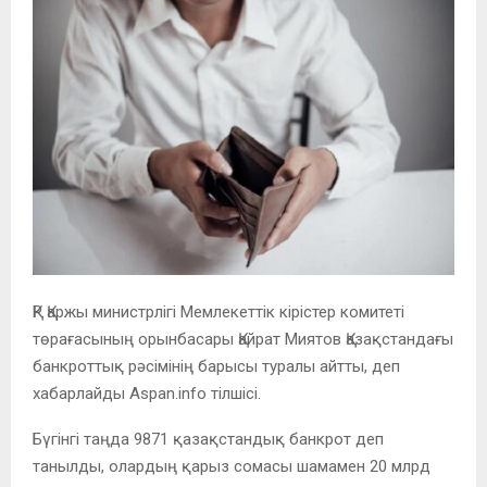
ҚР Қаржы министрлігі Мемлекеттік кірістер комитеті
төрағасының орынбасары Қайрат Миятов Қазақстандағы
банкроттық рәсімінің барысы туралы айтты, деп
хабарлайды Aspan.info тілшісі.
Бүгінгі таңда 9871 қазақстандық банкрот деп
танылды, олардың қарыз сомасы шамамен 20 млрд