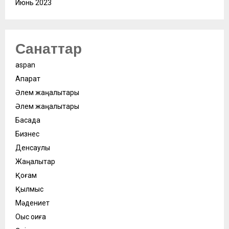
Июнь 2023
Санаттар
aspan
Ақпарат
Әлем жаңалықтары
Әлем жаңалықтары
Басқада
Бизнес
Денсаулық
Жаңалықтар
Қоғам
Қылмыс
Мәдениет
Оқыс оқиға