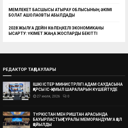
МЕМЛЕКЕТ БАСШЫСЫ АТЫРАУ ОБЛЫСЫНЫҢ ӘКІМІ
БОЛАТ АҚШОЛАҚОВТЫ ҚАБЫЛДАДЫ
2028 ЖЫЛҒА ДЕЙІН КӨЛЕҢКЕЛІ ЭКОНОМИКАНЫ
ҚЫСҚАРТУ: ҮКІМЕТ ЖАҢА ЖОСПАРДЫ БЕКІТТІ
РЕДАКТОР ТАҢДАУЛАРЫ
ІШКІ ІСТЕР МИНИСТРЛІГІ АДАМ САУДАСЫНА
ҚАРСЫ ІС-ҚИМЫЛ ШАРАЛАРЫН КҮШЕЙТУДЕ
27 июля, 2026
0
ТҮРКІСТАН МЕН РИШТАН АРАСЫНДА
БАУЫРЛАСТЫҚ ТУРАЛЫ МЕМОРАНДУМҒА ҚОЛ
ҚОЙЫЛДЫ