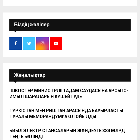
Біздің желілер
Жаңалықтар
ІШКІ ІСТЕР МИНИСТРЛІГІ АДАМ САУДАСЫНА ҚАРСЫ ІС-
ҚИМЫЛ ШАРАЛАРЫН КҮШЕЙТУДЕ
ТҮРКІСТАН МЕН РИШТАН АРАСЫНДА БАУЫРЛАСТЫҚ
ТУРАЛЫ МЕМОРАНДУМҒА ҚОЛ ҚОЙЫЛДЫ
БИЫЛ ЭЛЕКТР СТАНСАЛАРЫН ЖӨНДЕУГЕ 384 МЛРД
ТЕҢГЕ БӨЛІНДІ