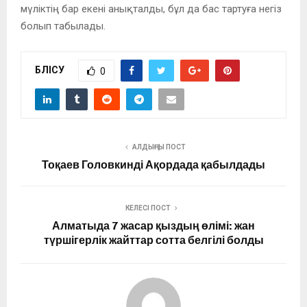
мүліктің бар екені анықталды, бұл да бас тартуға негіз
болып табылады.
БӨЛІСУ
0
АЛДЫҢҒЫ ПОСТ
Тоқаев Головкинді Ақордада қабылдады
КЕЛЕСІ ПОСТ
Алматыда 7 жасар қыздың өлімі: жан
түршігерлік жайттар сотта белгілі болды