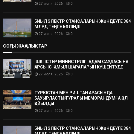
27 июля, 2026
0
БИЫЛ ЭЛЕКТР СТАНСАЛАРЫН ЖӨНДЕУГЕ 384
МЛРД ТЕҢГЕ БӨЛІНДІ
27 июля, 2026
0
СОҢҒЫ ЖАҢАЛЫҚТАР
ІШКІ ІСТЕР МИНИСТРЛІГІ АДАМ САУДАСЫНА
ҚАРСЫ ІС-ҚИМЫЛ ШАРАЛАРЫН КҮШЕЙТУДЕ
27 июля, 2026
0
ТҮРКІСТАН МЕН РИШТАН АРАСЫНДА
БАУЫРЛАСТЫҚ ТУРАЛЫ МЕМОРАНДУМҒА ҚОЛ
ҚОЙЫЛДЫ
27 июля, 2026
0
БИЫЛ ЭЛЕКТР СТАНСАЛАРЫН ЖӨНДЕУГЕ 384
МЛРД ТЕҢГЕ БӨЛІНДІ