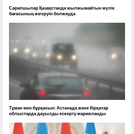
Сарапшылар Қазақстанда жылжымайтын мүлік
бағасының өзгеруін болжауда
Тұман мен бұрқасын: Астанада және бірқатар
облыстарда дауылды ескерту жарияланды