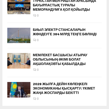
ТҮРКІСТАН МЕН РИШТАН АРАСЫНДА
БАУЫРЛАСТЫҚ ТУРАЛЫ
МЕМОРАНДУМҒА ҚОЛ ҚОЙЫЛДЫ
0
БИЫЛ ЭЛЕКТР СТАНСАЛАРЫН
ЖӨНДЕУГЕ 384 МЛРД ТЕҢГЕ БӨЛІНДІ
0
МЕМЛЕКЕТ БАСШЫСЫ АТЫРАУ
ОБЛЫСЫНЫҢ ӘКІМІ БОЛАТ
АҚШОЛАҚОВТЫ ҚАБЫЛДАДЫ
0
2028 ЖЫЛҒА ДЕЙІН КӨЛЕҢКЕЛІ
ЭКОНОМИКАНЫ ҚЫСҚАРТУ: ҮКІМЕТ
ЖАҢА ЖОСПАРДЫ БЕКІТТІ
0