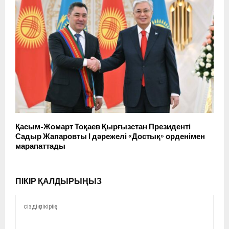
Қасым-Жомарт Тоқаев Қырғызстан Президенті
Садыр Жапаровты І дәрежелі «Достық» орденімен
марапаттады
ПІКІР ҚАЛДЫРЫҢЫЗ