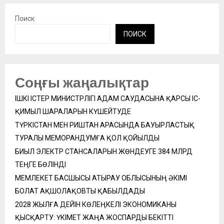
Поиск
ПОИСК
Соңғы жаңалықтар
ІШКІ ІСТЕР МИНИСТРЛІГІ АДАМ САУДАСЫНА ҚАРСЫ ІС-
ҚИМЫЛ ШАРАЛАРЫН КҮШЕЙТУДЕ
ТҮРКІСТАН МЕН РИШТАН АРАСЫНДА БАУЫРЛАСТЫҚ
ТУРАЛЫ МЕМОРАНДУМҒА ҚОЛ ҚОЙЫЛДЫ
БИЫЛ ЭЛЕКТР СТАНСАЛАРЫН ЖӨНДЕУГЕ 384 МЛРД
ТЕҢГЕ БӨЛІНДІ
МЕМЛЕКЕТ БАСШЫСЫ АТЫРАУ ОБЛЫСЫНЫҢ ӘКІМІ
БОЛАТ АҚШОЛАҚОВТЫ ҚАБЫЛДАДЫ
2028 ЖЫЛҒА ДЕЙІН КӨЛЕҢКЕЛІ ЭКОНОМИКАНЫ
ҚЫСҚАРТУ: ҮКІМЕТ ЖАҢА ЖОСПАРДЫ БЕКІТТІ