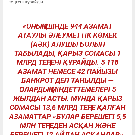
теңгені құрайды.
«ОНЫҢ ІШІНДЕ 944 АЗАМАТ
АТАУЛЫ ӘЛЕУМЕТТІК КӨМЕК
(АӘК) АЛУШЫ БОЛЫП
ТАБЫЛАДЫ, ҚАРЫЗ СОМАСЫ 1
МЛРД ТЕҢГЕНІ ҚҰРАЙДЫ. 5 118
АЗАМАТ НЕМЕСЕ 42 ПАЙЫЗЫ
БАНКРОТ ДЕП ТАНЫЛДЫ —
ОЛАРДЫҢ МІНДЕТТЕМЕЛЕРІ 5
ЖЫЛДАН АСТЫ. МҰНДА ҚАРЫЗ
СОМАСЫ 13,6 МЛРД ТЕҢГЕ ҚАЛҒАН
АЗАМАТТАР «БҰЛАР БЕРЕШЕГІ 5,5
МЛН ТЕҢГЕДЕН АСҚАН ЖӘНЕ
БЕРЕШЕГІ 12 АЙДАН АСҚАНДАР»,