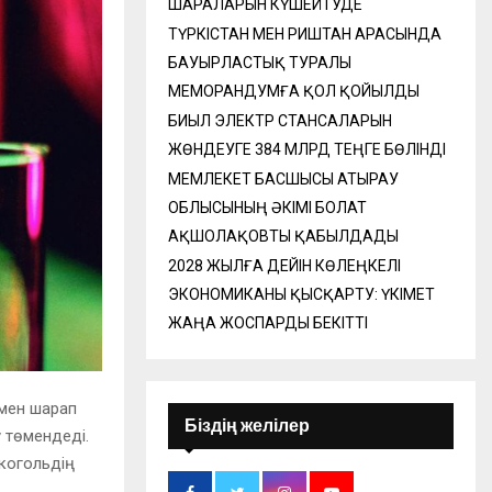
ШАРАЛАРЫН КҮШЕЙТУДЕ
ТҮРКІСТАН МЕН РИШТАН АРАСЫНДА
БАУЫРЛАСТЫҚ ТУРАЛЫ
МЕМОРАНДУМҒА ҚОЛ ҚОЙЫЛДЫ
БИЫЛ ЭЛЕКТР СТАНСАЛАРЫН
ЖӨНДЕУГЕ 384 МЛРД ТЕҢГЕ БӨЛІНДІ
МЕМЛЕКЕТ БАСШЫСЫ АТЫРАУ
ОБЛЫСЫНЫҢ ӘКІМІ БОЛАТ
АҚШОЛАҚОВТЫ ҚАБЫЛДАДЫ
2028 ЖЫЛҒА ДЕЙІН КӨЛЕҢКЕЛІ
ЭКОНОМИКАНЫ ҚЫСҚАРТУ: ҮКІМЕТ
ЖАҢА ЖОСПАРДЫ БЕКІТТІ
 мен шарап
Біздің желілер
у төмендеді.
когольдің