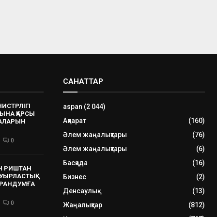
САНАТТАР
НИСТРЛІГІ
aspan
(2 044)
ЫНА ҚАРСЫ
Ақпарат
(160)
РАЛАРЫН
Әлем жаңалықтары
(76)
0
Әлем жаңалықтары
(6)
Басқада
(16)
Н РИШТАН
УЫРЛАСТЫҚ
Бизнес
(2)
РАНДУМҒА
Денсаулық
(13)
0
Жаңалықтар
(812)