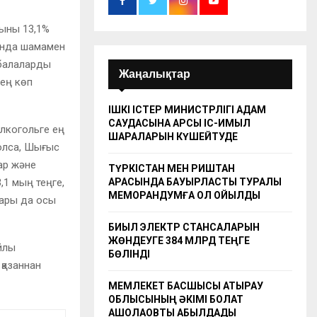
ғыны 13,1%
қанда шамамен
 балаларды
Жаңалықтар
 ең көп
ІШКІ ІСТЕР МИНИСТРЛІГІ АДАМ
САУДАСЫНА ҚАРСЫ ІС-ҚИМЫЛ
лкогольге ең
ШАРАЛАРЫН КҮШЕЙТУДЕ
олса, Шығыс
ар және
ТҮРКІСТАН МЕН РИШТАН
АРАСЫНДА БАУЫРЛАСТЫҚ ТУРАЛЫ
,1 мың теңге,
МЕМОРАНДУМҒА ҚОЛ ҚОЙЫЛДЫ
тары да осы
БИЫЛ ЭЛЕКТР СТАНСАЛАРЫН
ЖӨНДЕУГЕ 384 МЛРД ТЕҢГЕ
йлы
БӨЛІНДІ
қазаннан
МЕМЛЕКЕТ БАСШЫСЫ АТЫРАУ
ОБЛЫСЫНЫҢ ӘКІМІ БОЛАТ
АҚШОЛАҚОВТЫ ҚАБЫЛДАДЫ