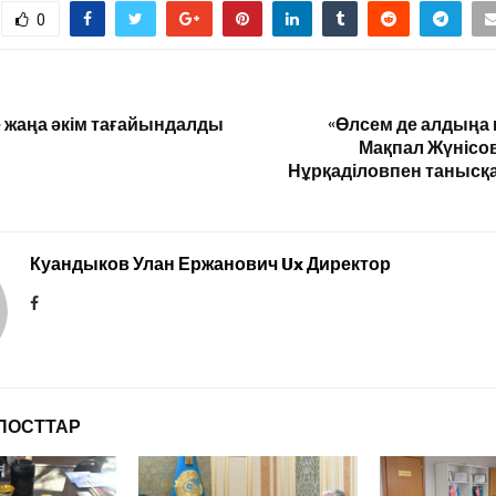
0
жаңа әкім тағайындалды
«Өлсем де алдыңа 
Мақпал Жүнісо
Нұрқаділовпен танысқан
Куандыков Улан Ержанович Ux Директор
ПОСТТАР