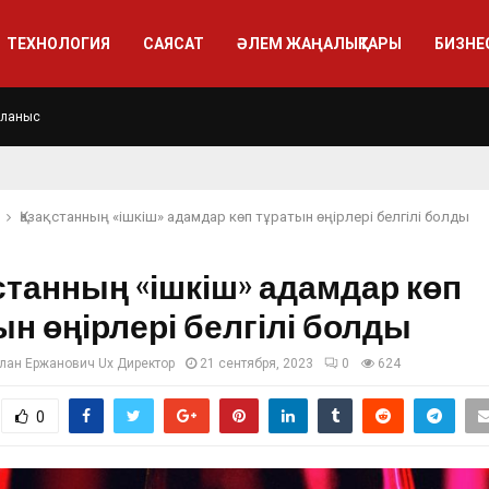
ТЕХНОЛОГИЯ
САЯСАТ
ӘЛЕМ ЖАҢАЛЫҚТАРЫ
БИЗНЕ
йланыс
Қазақстанның «ішкіш» адамдар көп тұратын өңірлері белгілі болды
станның «ішкіш» адамдар көп
ын өңірлері белгілі болды
лан Ержанович Ux Директор
21 сентября, 2023
0
624
0