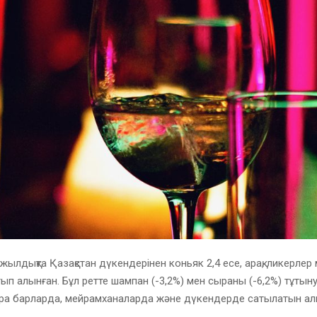
ыжылдықта Қазақстан дүкендерінен коньяк 2,4 есе, арақ, ликерлер
тып алынған. Бұл ретте шампан (-3,2%) мен сыраны (-6,2%) тұтын
ра барларда, мейрамханаларда және дүкендерде сатылатын ал