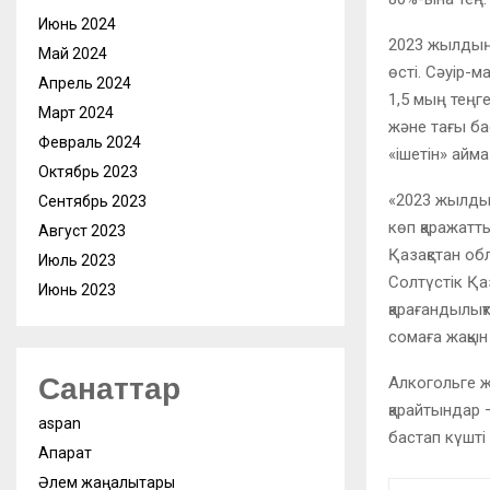
Июнь 2024
2023 жылдың 
Май 2024
өсті. Сәуір-
Апрель 2024
1,5 мың теңг
Март 2024
және тағы ба
Февраль 2024
«ішетін» айма
Октябрь 2023
«2023 жылды
Сентябрь 2023
көп қаражатт
Август 2023
Қазақстан об
Июль 2023
Солтүстік Қа
Июнь 2023
қарағандылық
сомаға жақын
Санаттар
Алкогольге ж
қарайтындар 
aspan
бастап күшті
Ақпарат
Әлем жаңалықтары