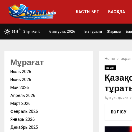
БАСТЫ БЕТ
БАСҚАДА
C
Shymkent
6 августа, 2026
Біз туралы
Жарңама
Ба
35.8
Home
aspan
Мұрағат
aspan
Июль 2026
Қазақ
Июнь 2026
тұрат
Май 2026
Апрель 2026
by
Куандыков У
Март 2026
Февраль 2026
БӨЛІСУ
Январь 2026
Декабрь 2025