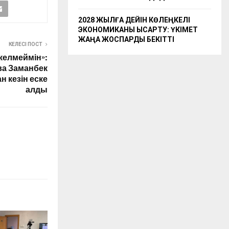
2028 ЖЫЛҒА ДЕЙІН КӨЛЕҢКЕЛІ
ЭКОНОМИКАНЫ ҚЫСҚАРТУ: ҮКІМЕТ
ЖАҢА ЖОСПАРДЫ БЕКІТТІ
КЕЛЕСІ ПОСТ
келмеймін»:
ва Заманбек
 кезін еске
алды