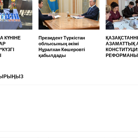
А КҮНІНЕ
Президент Түркістан
ҚАЗАҚСТАН
АР
облысының әкімі
АЗАМАТТЫҚ
КҮЗГІ
Нұралхан Көшеровті
КОНСТИТУЦ
І
қабылдады
РЕФОРМАНЫ
ЛДЫРЫҢЫЗ