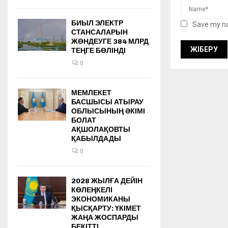
БИЫЛ ЭЛЕКТР
Save my na
СТАНСАЛАРЫН
ЖӨНДЕУГЕ 384 МЛРД
ТЕҢГЕ БӨЛІНДІ
0
МЕМЛЕКЕТ
БАСШЫСЫ АТЫРАУ
ОБЛЫСЫНЫҢ ӘКІМІ
БОЛАТ
АҚШОЛАҚОВТЫ
ҚАБЫЛДАДЫ
0
2028 ЖЫЛҒА ДЕЙІН
КӨЛЕҢКЕЛІ
ЭКОНОМИКАНЫ
ҚЫСҚАРТУ: ҮКІМЕТ
ЖАҢА ЖОСПАРДЫ
БЕКІТТІ