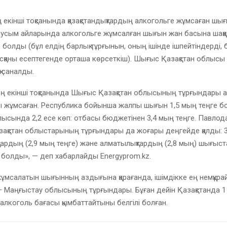
екінші тоқсанында қазақстандықтардың алкогольге жұмсаған шы
маусым айларында алкогольге жұмсалған шығын жан басына шақ
е болды (бұл елдің барлық тұрғынын, оның ішінде ішпейтіндерді,
сқаны есептегенде орташа көрсеткіш). Шығыс Қазақстан облысы
қ саналды.
ң екінші тоқсанында Шығыс Қазақстан облысының тұрғындары а
ы жұмсаған. Республика бойынша жалпы шығын 1,5 мың теңге б
лысында 2,2 есе көп: отбасы бюджетінен 3,4 мың теңге. Павлод
зақстан облыстарының тұрғындары да жоғары деңгейде қалды: 3
тардың (2,9 мың теңге) және алматылықтардың (2,8 мың) шығыс
 болды», — деп хабарлайды Energyprom.kz.
ұмсалатын шығынның аздығына қарағанда, ішімдікке ең немқұра
– Маңғыстау облысының тұрғындары. Бұған дейін Қазақстанда 1 
 алкоголь бағасы қымбаттайтыны белгілі болған.