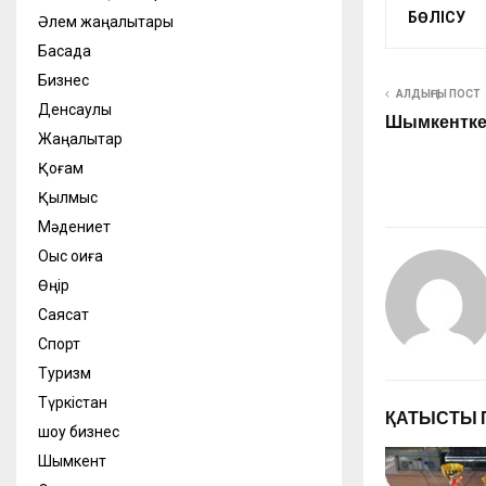
БӨЛІСУ
Әлем жаңалықтары
Басқада
Бизнес
АЛДЫҢҒЫ ПОСТ
Денсаулық
Шымкентке 
Жаңалықтар
Қоғам
Қылмыс
Мәдениет
Оқыс оқиға
Өңір
Саясат
Спорт
Туризм
Түркістан
ҚАТЫСТЫ 
шоу бизнес
Шымкент