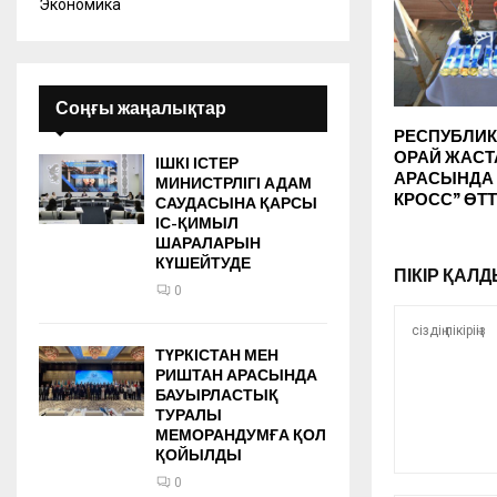
Экономика
Соңғы жаңалықтар
РЕСПУБЛИК
ОРАЙ ЖАСТ
ІШКІ ІСТЕР
АРАСЫНДА “
МИНИСТРЛІГІ АДАМ
КРОСС” ӨТТ
САУДАСЫНА ҚАРСЫ
ІС-ҚИМЫЛ
ШАРАЛАРЫН
КҮШЕЙТУДЕ
ПІКІР ҚА
0
ТҮРКІСТАН МЕН
РИШТАН АРАСЫНДА
БАУЫРЛАСТЫҚ
ТУРАЛЫ
МЕМОРАНДУМҒА ҚОЛ
ҚОЙЫЛДЫ
0