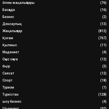
Әлем жаңалықтары
(76)
Басқада
(16)
Бизнес
(2)
Денсаулық
(13)
Жаңалықтар
(812)
Қоғам
(767)
Қылмыс
(11)
Мәдениет
(4)
Оқыс оқиға
(12)
Өңір
(3)
Саясат
(12)
Спорт
(18)
Туризм
(1)
Түркістан
(128)
шоу бизнес
(4)
Шымкент
(92)