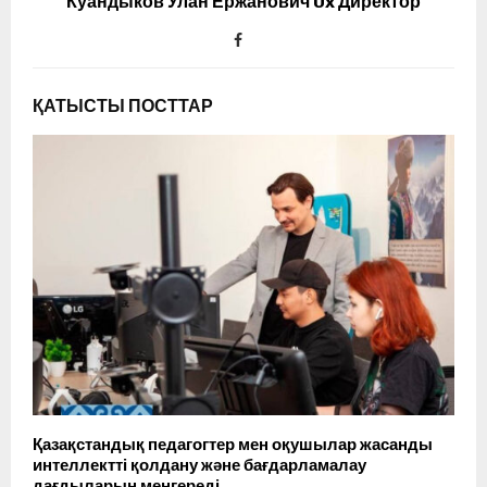
Куандыков Улан Ержанович Ux Директор
ҚАТЫСТЫ ПОСТТАР
Қазақстандық педагогтер мен оқушылар жасанды
интеллектті қолдану және бағдарламалау
дағдыларын меңгереді