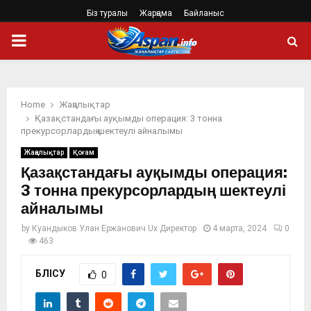
Біз туралы
Жарңама
Байланыс
PRIMARY
MENU
Home
Жаңалықтар
Қазақстандағы ауқымды операция: 3 тонна
прекурсорлардың шектеулі айналымы
Жаңалықтар
Қоғам
Қазақстандағы ауқымды операция:
3 тонна прекурсорлардың шектеулі
айналымы
by
Куандыков Улан Ержанович Ux Директор
4 марта, 2024
0
463
БӨЛІСУ
0