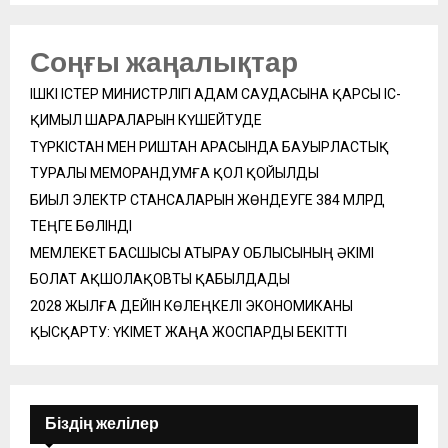
Соңғы жаңалықтар
ІШКІ ІСТЕР МИНИСТРЛІГІ АДАМ САУДАСЫНА ҚАРСЫ ІС-
ҚИМЫЛ ШАРАЛАРЫН КҮШЕЙТУДЕ
ТҮРКІСТАН МЕН РИШТАН АРАСЫНДА БАУЫРЛАСТЫҚ
ТУРАЛЫ МЕМОРАНДУМҒА ҚОЛ ҚОЙЫЛДЫ
БИЫЛ ЭЛЕКТР СТАНСАЛАРЫН ЖӨНДЕУГЕ 384 МЛРД
ТЕҢГЕ БӨЛІНДІ
МЕМЛЕКЕТ БАСШЫСЫ АТЫРАУ ОБЛЫСЫНЫҢ ӘКІМІ
БОЛАТ АҚШОЛАҚОВТЫ ҚАБЫЛДАДЫ
2028 ЖЫЛҒА ДЕЙІН КӨЛЕҢКЕЛІ ЭКОНОМИКАНЫ
ҚЫСҚАРТУ: ҮКІМЕТ ЖАҢА ЖОСПАРДЫ БЕКІТТІ
Біздің желілер