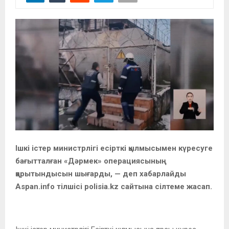
Ішкі істер министрлігі есірткі қылмысымен күресуге
бағытталған «Дәрмек» операциясының
қорытындысын шығарды, — деп хабарлайды
Aspan.info тілшісі polisia.kz сайтына сілтеме жасап.