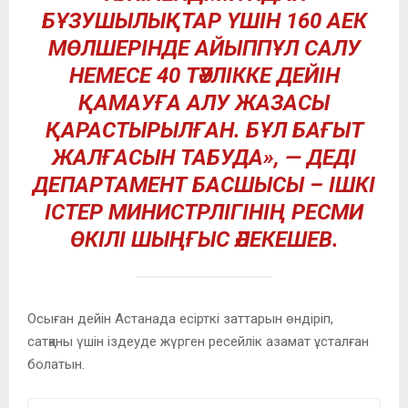
БҰЗУШЫЛЫҚТАР ҮШІН 160 АЕК
МӨЛШЕРІНДЕ АЙЫППҰЛ САЛУ
НЕМЕСЕ 40 ТӘУЛІККЕ ДЕЙІН
ҚАМАУҒА АЛУ ЖАЗАСЫ
ҚАРАСТЫРЫЛҒАН. БҰЛ БАҒЫТ
ЖАЛҒАСЫН ТАБУДА», — ДЕДІ
ДЕПАРТАМЕНТ БАСШЫСЫ – ІШКІ
ІСТЕР МИНИСТРЛІГІНІҢ РЕСМИ
ӨКІЛІ ШЫҢҒЫС ӘЛЕКЕШЕВ.
Осыған дейін Астанада есірткі заттарын өндіріп,
сатқаны үшін іздеуде жүрген ресейлік азамат ұсталған
болатын.