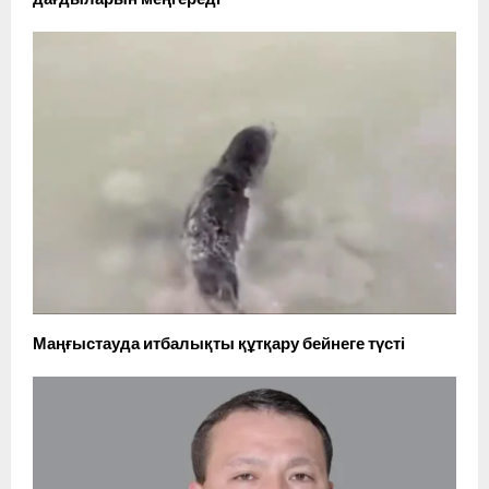
Маңғыстауда итбалықты құтқару бейнеге түсті