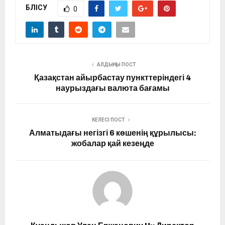
БӨЛІСУ
0
АЛДЫҢҒЫ ПОСТ
Қазақстан айырбастау пункттеріндегі 4
наурыздағы валюта бағамы
КЕЛЕСІ ПОСТ
Алматыдағы негізгі 6 көшенің құрылысы:
жобалар қай кезеңде