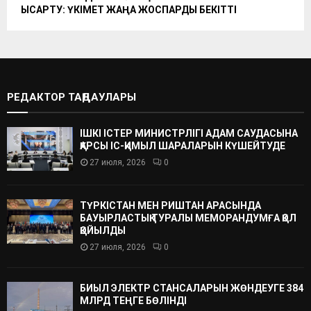
ҚЫСҚАРТУ: ҮКІМЕТ ЖАҢА ЖОСПАРДЫ БЕКІТТІ
РЕДАКТОР ТАҢДАУЛАРЫ
ІШКІ ІСТЕР МИНИСТРЛІГІ АДАМ САУДАСЫНА
ҚАРСЫ ІС-ҚИМЫЛ ШАРАЛАРЫН КҮШЕЙТУДЕ
27 июля, 2026
0
ТҮРКІСТАН МЕН РИШТАН АРАСЫНДА
БАУЫРЛАСТЫҚ ТУРАЛЫ МЕМОРАНДУМҒА ҚОЛ
ҚОЙЫЛДЫ
27 июля, 2026
0
БИЫЛ ЭЛЕКТР СТАНСАЛАРЫН ЖӨНДЕУГЕ 384
МЛРД ТЕҢГЕ БӨЛІНДІ