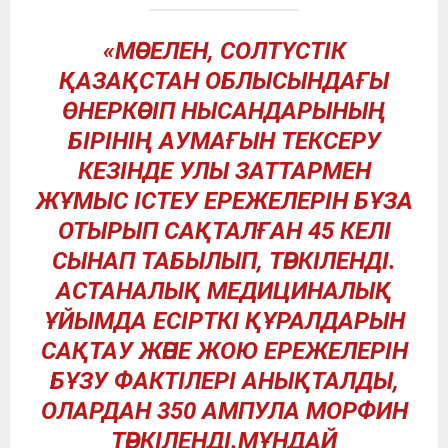
«МӘСЕЛЕН, СОЛТҮСТІК
ҚАЗАҚСТАН ОБЛЫСЫНДАҒЫ
ӨНЕРКӘСІП НЫСАНДАРЫНЫҢ
БІРІНІҢ АУМАҒЫН ТЕКСЕРУ
КЕЗІНДЕ УЛЫ ЗАТТАРМЕН
ЖҰМЫС ІСТЕУ ЕРЕЖЕЛЕРІН БҰЗА
ОТЫРЫП САҚТАЛҒАН 45 КЕЛІ
СЫНАП ТАБЫЛЫП, ТӘРКІЛЕНДІ.
АСТАНАЛЫҚ МЕДИЦИНАЛЫҚ
ҰЙЫМДА ЕСІРТКІ ҚҰРАЛДАРЫН
САҚТАУ ЖӘНЕ ЖОЮ ЕРЕЖЕЛЕРІН
БҰЗУ ФАКТІЛЕРІ АНЫҚТАЛДЫ,
ОЛАРДАН 350 АМПУЛА МОРФИН
ТӘРКІЛЕНДІ.МҰНДАЙ