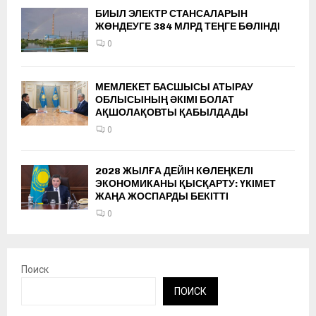
БИЫЛ ЭЛЕКТР СТАНСАЛАРЫН
ЖӨНДЕУГЕ 384 МЛРД ТЕҢГЕ БӨЛІНДІ
0
МЕМЛЕКЕТ БАСШЫСЫ АТЫРАУ
ОБЛЫСЫНЫҢ ӘКІМІ БОЛАТ
АҚШОЛАҚОВТЫ ҚАБЫЛДАДЫ
0
2028 ЖЫЛҒА ДЕЙІН КӨЛЕҢКЕЛІ
ЭКОНОМИКАНЫ ҚЫСҚАРТУ: ҮКІМЕТ
ЖАҢА ЖОСПАРДЫ БЕКІТТІ
0
Поиск
ПОИСК