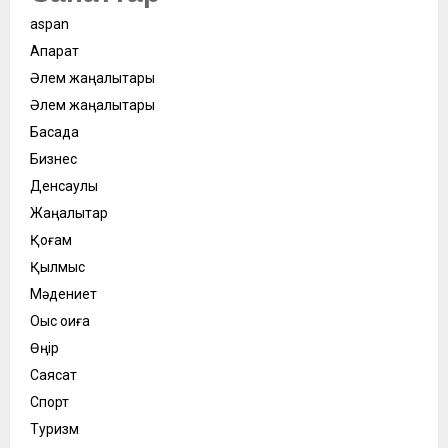
aspan
Ақпарат
Әлем жаңалықтары
Әлем жаңалықтары
Басқада
Бизнес
Денсаулық
Жаңалықтар
Қоғам
Қылмыс
Мәдениет
Оқыс оқиға
Өңір
Саясат
Спорт
Туризм