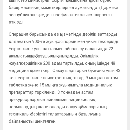
Ішкі істер министрлігі Есірткі қылмысына қарсы күрес
басқармасының қызметкерлері ел аумағында «Дәрмек»
республикалық жедел-профилактикалық іс-шарасын
өткізді.
Операция барысында өз қызметінде дәрілік заттарды
қолданатын 900-ге жуық кәсіпорын мен ұйым тексерілді.
Есірткі және улы заттармен айналысу саласында 22
қылмыстық құқық бұзушылық анықталды. Әкімшілік
жауапкершілікке 230 адам тартылды, оның ішінде 48
медицина қызметкері. Сақтау шарттарын бұзғаны үшін 43
келі есірткі және психотроптық заттар, 9 мыңнан астам
таблетка және 15 мыңға жуық ампула медициналық
препараттар тәркіленді. 3 тоннадан астам
прекурсорлардың айналымы лицензиялық
нормалардың және оларды сақтау қоймаларының
техникалық беріктігі талаптарының бұзылуына
байланысты шектелген.