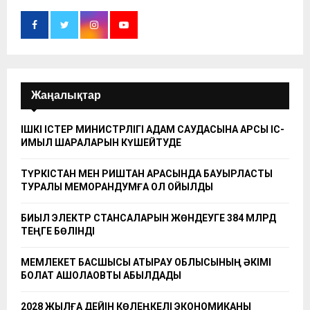
Жаңалықтар
ІШКІ ІСТЕР МИНИСТРЛІГІ АДАМ САУДАСЫНА ҚАРСЫ ІС-
ҚИМЫЛ ШАРАЛАРЫН КҮШЕЙТУДЕ
ТҮРКІСТАН МЕН РИШТАН АРАСЫНДА БАУЫРЛАСТЫҚ
ТУРАЛЫ МЕМОРАНДУМҒА ҚОЛ ҚОЙЫЛДЫ
БИЫЛ ЭЛЕКТР СТАНСАЛАРЫН ЖӨНДЕУГЕ 384 МЛРД
ТЕҢГЕ БӨЛІНДІ
МЕМЛЕКЕТ БАСШЫСЫ АТЫРАУ ОБЛЫСЫНЫҢ ӘКІМІ
БОЛАТ АҚШОЛАҚОВТЫ ҚАБЫЛДАДЫ
2028 ЖЫЛҒА ДЕЙІН КӨЛЕҢКЕЛІ ЭКОНОМИКАНЫ