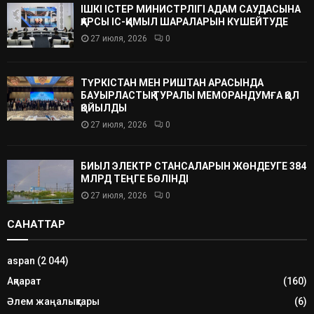
ІШКІ ІСТЕР МИНИСТРЛІГІ АДАМ САУДАСЫНА
ҚАРСЫ ІС-ҚИМЫЛ ШАРАЛАРЫН КҮШЕЙТУДЕ
27 июля, 2026
0
ТҮРКІСТАН МЕН РИШТАН АРАСЫНДА
БАУЫРЛАСТЫҚ ТУРАЛЫ МЕМОРАНДУМҒА ҚОЛ
ҚОЙЫЛДЫ
27 июля, 2026
0
БИЫЛ ЭЛЕКТР СТАНСАЛАРЫН ЖӨНДЕУГЕ 384
МЛРД ТЕҢГЕ БӨЛІНДІ
27 июля, 2026
0
САНАТТАР
aspan
(2 044)
Ақпарат
(160)
Әлем жаңалықтары
(6)