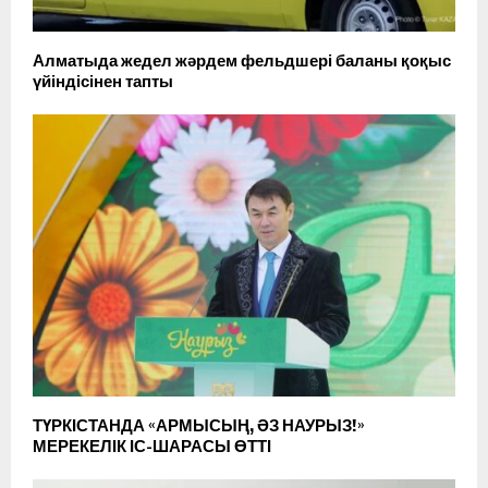
Алматыда жедел жәрдем фельдшері баланы қоқыс
үйіндісінен тапты
ТҮРКІСТАНДА «АРМЫСЫҢ, ӘЗ НАУРЫЗ!»
МЕРЕКЕЛІК ІС-ШАРАСЫ ӨТТІ