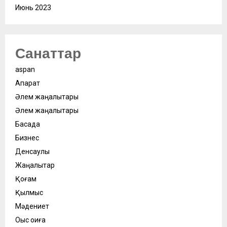
Июнь 2023
Санаттар
aspan
Ақпарат
Әлем жаңалықтары
Әлем жаңалықтары
Басқада
Бизнес
Денсаулық
Жаңалықтар
Қоғам
Қылмыс
Мәдениет
Оқыс оқиға