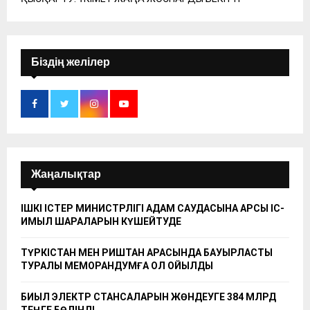
Біздің желілер
Жаңалықтар
ІШКІ ІСТЕР МИНИСТРЛІГІ АДАМ САУДАСЫНА ҚАРСЫ ІС-
ҚИМЫЛ ШАРАЛАРЫН КҮШЕЙТУДЕ
ТҮРКІСТАН МЕН РИШТАН АРАСЫНДА БАУЫРЛАСТЫҚ
ТУРАЛЫ МЕМОРАНДУМҒА ҚОЛ ҚОЙЫЛДЫ
БИЫЛ ЭЛЕКТР СТАНСАЛАРЫН ЖӨНДЕУГЕ 384 МЛРД
ТЕҢГЕ БӨЛІНДІ