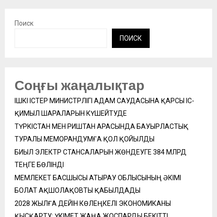
Поиск
ПОИСК
Соңғы жаңалықтар
ІШКІ ІСТЕР МИНИСТРЛІГІ АДАМ САУДАСЫНА ҚАРСЫ ІС-
ҚИМЫЛ ШАРАЛАРЫН КҮШЕЙТУДЕ
ТҮРКІСТАН МЕН РИШТАН АРАСЫНДА БАУЫРЛАСТЫҚ
ТУРАЛЫ МЕМОРАНДУМҒА ҚОЛ ҚОЙЫЛДЫ
БИЫЛ ЭЛЕКТР СТАНСАЛАРЫН ЖӨНДЕУГЕ 384 МЛРД
ТЕҢГЕ БӨЛІНДІ
МЕМЛЕКЕТ БАСШЫСЫ АТЫРАУ ОБЛЫСЫНЫҢ ӘКІМІ
БОЛАТ АҚШОЛАҚОВТЫ ҚАБЫЛДАДЫ
2028 ЖЫЛҒА ДЕЙІН КӨЛЕҢКЕЛІ ЭКОНОМИКАНЫ
ҚЫСҚАРТУ: ҮКІМЕТ ЖАҢА ЖОСПАРДЫ БЕКІТТІ