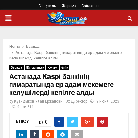
Біз туралы
Жарңама
Байланыс
PRIMARY
MENU
Home
Басқада
Астанада Kaspi банкінің ғимаратында ер адам мекемеге
келушілерді кепілге алды
Басқада
Жаңалықтар
Қоғам
Өңір
Астанада Kaspi банкінің
ғимаратында ер адам мекемеге
келушілерді кепілге алды
by
Куандыков Улан Ержанович Ux Директор
19 июня, 2023
0
611
БӨЛІСУ
0