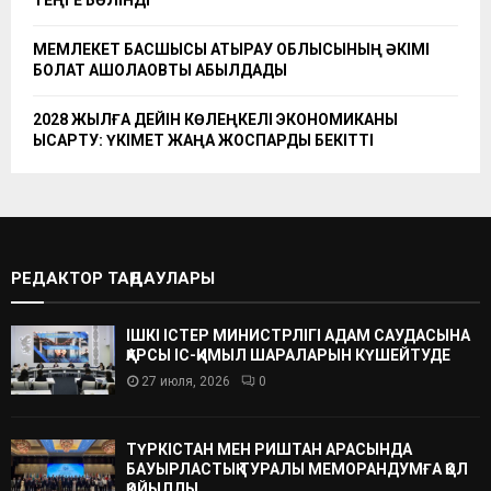
МЕМЛЕКЕТ БАСШЫСЫ АТЫРАУ ОБЛЫСЫНЫҢ ӘКІМІ
БОЛАТ АҚШОЛАҚОВТЫ ҚАБЫЛДАДЫ
2028 ЖЫЛҒА ДЕЙІН КӨЛЕҢКЕЛІ ЭКОНОМИКАНЫ
ҚЫСҚАРТУ: ҮКІМЕТ ЖАҢА ЖОСПАРДЫ БЕКІТТІ
РЕДАКТОР ТАҢДАУЛАРЫ
ІШКІ ІСТЕР МИНИСТРЛІГІ АДАМ САУДАСЫНА
ҚАРСЫ ІС-ҚИМЫЛ ШАРАЛАРЫН КҮШЕЙТУДЕ
27 июля, 2026
0
ТҮРКІСТАН МЕН РИШТАН АРАСЫНДА
БАУЫРЛАСТЫҚ ТУРАЛЫ МЕМОРАНДУМҒА ҚОЛ
ҚОЙЫЛДЫ