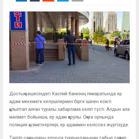
Достық көшесіндегі Каспий банкінің ғимаратында ер
адам мекемеге келушілермен бірге ішінен есікті
құлыптап алған туралы хабарлама келіп түсті. Алдын ала
мәлімет бойынша, ер адам қарулы. Оқиға орнында
полиция қызметкерлері, ер адаммен келіссөз жүргізуде.
Тәртіп сақшылары елорда тұрғындарынан сабыр сақтап,