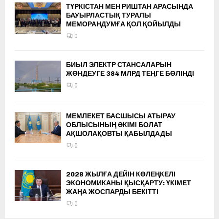
ТҮРКІСТАН МЕН РИШТАН АРАСЫНДА
БАУЫРЛАСТЫҚ ТУРАЛЫ
МЕМОРАНДУМҒА ҚОЛ ҚОЙЫЛДЫ
0
БИЫЛ ЭЛЕКТР СТАНСАЛАРЫН
ЖӨНДЕУГЕ 384 МЛРД ТЕҢГЕ БӨЛІНДІ
0
МЕМЛЕКЕТ БАСШЫСЫ АТЫРАУ
ОБЛЫСЫНЫҢ ӘКІМІ БОЛАТ
АҚШОЛАҚОВТЫ ҚАБЫЛДАДЫ
0
2028 ЖЫЛҒА ДЕЙІН КӨЛЕҢКЕЛІ
ЭКОНОМИКАНЫ ҚЫСҚАРТУ: ҮКІМЕТ
ЖАҢА ЖОСПАРДЫ БЕКІТТІ
0