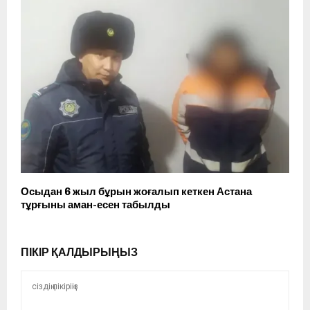
Осыдан 6 жыл бұрын жоғалып кеткен Астана
тұрғыны аман-есен табылды
ПІКІР ҚАЛДЫРЫҢЫЗ