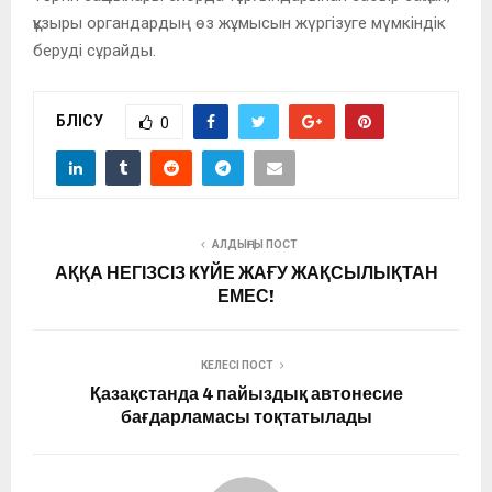
құзыры органдардың өз жұмысын жүргізуге мүмкіндік
берудi сұрайды.
БӨЛІСУ
0
АЛДЫҢҒЫ ПОСТ
АҚҚА НЕГІЗСІЗ КҮЙЕ ЖАҒУ ЖАҚСЫЛЫҚТАН
ЕМЕС!
КЕЛЕСІ ПОСТ
Қазақстанда 4 пайыздық автонесие
бағдарламасы тоқтатылады