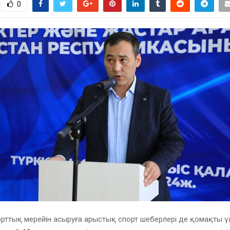
0
спорттық мерейін асыруға арыстық спорт шеберлері де қомақты ү