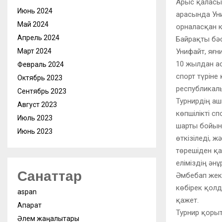
Арыс қаласын
Июнь 2024
арасында Ун
Май 2024
орналасқан к
Апрель 2024
Байрақты бә
Унифайт, яғн
Март 2024
10 жылдан ас
Февраль 2024
спорт түрін
Октябрь 2023
республикалы
Сентябрь 2023
Турнирдің а
Август 2023
көпшілікті с
Июль 2023
шарты бойын
Июнь 2023
өткізіледі, 
төрешіден қ
еліміздің ән
Санаттар
Әмбебап жекп
көбірек қол
aspan
қажет.
Ақпарат
Турнир қоры
Әлем жаңалықтары