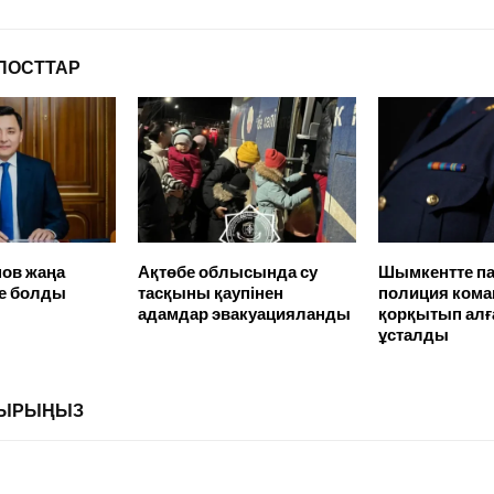
ПОСТТАР
нов жаңа
Ақтөбе облысында су
Шымкентте па
ие болды
тасқыны қаупінен
полиция кома
адамдар эвакуацияланды
қорқытып алғ
ұсталды
ЛДЫРЫҢЫЗ