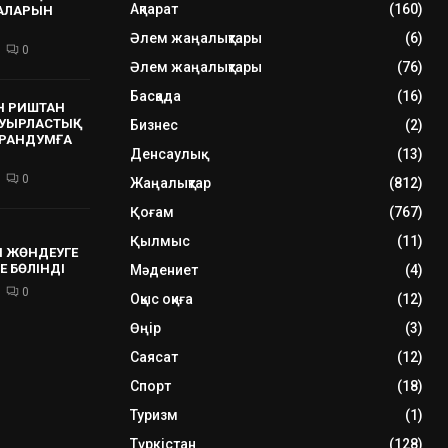
Ақпарат
(160)
РАЛАРЫН
Әлем жаңалықтары
(6)
0
Әлем жаңалықтары
(76)
Басқада
(16)
Н РИШТАН
УЫРЛАСТЫҚ
Бизнес
(2)
РАНДУМҒА
Денсаулық
(13)
0
Жаңалықтар
(812)
Қоғам
(767)
Қылмыс
(11)
 ЖӨНДЕУГЕ
Е БӨЛІНДІ
Мәдениет
(4)
0
Оқыс оқиға
(12)
Өңір
(3)
Саясат
(12)
Спорт
(18)
Туризм
(1)
Түркістан
(128)