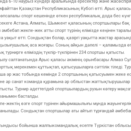
да 6-10 наурыз күндері аралығында ересектер және жасөспір
ифайттан Қазақстан Республикасының Кубогі өтті. Арыс қалас
өпсалалы спорт кешенінде өткен республикалық дода бес күнг
секеге Астана, Алматы, Шымкент қаласының спортшылары бақ
и әмбебап жекпе-жек атты спорт түрінің елімізде кеңінен тара
а уақыт өтті. Сондықтан болар, қазіргі уақытта жастар арасын
е қызығушылық аса жоғары. Соның айқын дәлелі – қаламызда ө
қ турнирге еліміздің түкпір-түкпірінен 234 спортшы қатысты.
шылу салтанатында Арыс қаласы әкімінің орынбасары Алмаз Сұ
порттық мерекемен құттықтап, қатысушыларға сәттілік тіледі. Ту
ша әр жас тобында кемінде 2 спортшының қатысуымен жеке е
және әр санат команда құрамына әр облыстан жаттықтырушылар
атысты. Турнир әдеттегідей спортшылардың рухын көтеру мақс
ұранымен басталды.
е-жектің өзге спорт түрінен айырмашылығы мұнда жауынгерлік
данылады. Сондықтан спортшылар аты айтып тұрғандай әмбеба
тындысы бойынша жалпыкомандалық есепте Түркістан облысы 