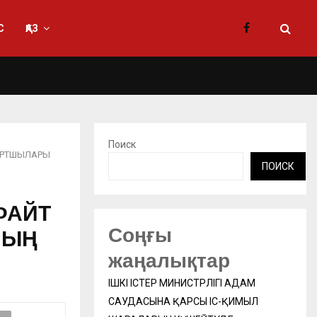
С
ҚАЗ
Поиск
ОРТШЫЛАРЫ
ПОИСК
ФАЙТ
Соңғы
НЫҢ
жаңалықтар
ІШКІ ІСТЕР МИНИСТРЛІГІ АДАМ
САУДАСЫНА ҚАРСЫ ІС-ҚИМЫЛ