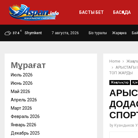
БАСТЫ БЕТ
БАСҚАДА
C
Shymkent
7 августа, 2026
Біз туралы
Жарңама
Ба
37.4
Home
Жаңал
Мұрағат
АРЫСТАҒЫ
ТОП ЖАРДЫ
Июль 2026
Июнь 2026
Жаңалықтар
Қо
АРЫС
Май 2026
Апрель 2026
ДОДА
Март 2026
СПОР
Февраль 2026
Январь 2026
by
Куандыков У
Декабрь 2025