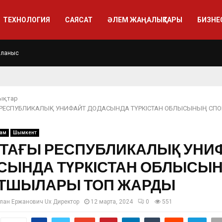
ТЕХНОЛОГИЯ
САЯСАТ
ӘЛЕМ ЖАҢАЛЫҚТАРЫ
БИЗНЕ
йланыс
ықтар
 РЕСПУБЛИКАЛЫҚ УНИФАЙТ ДОДАСЫНДА ТҮРКІСТАН ОБЛЫСЫНЫҢ СП
ғам
Шымкент
ТАҒЫ РЕСПУБЛИКАЛЫҚ УНИ
СЫНДА ТҮРКІСТАН ОБЛЫСЫ
ТШЫЛАРЫ ТОП ЖАРДЫ
лан Ержанович Ux Директор
12 марта, 2024
0
551