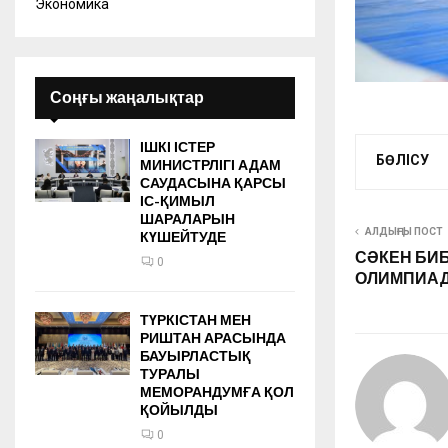
Экономика
Соңғы жаңалықтар
ІШКІ ІСТЕР
БӨЛІСУ
МИНИСТРЛІГІ АДАМ
САУДАСЫНА ҚАРСЫ
ІС-ҚИМЫЛ
ШАРАЛАРЫН
АЛДЫҢҒЫ ПОСТ
КҮШЕЙТУДЕ
СӘКЕН БИ
0
ОЛИМПИАД
ТҮРКІСТАН МЕН
РИШТАН АРАСЫНДА
БАУЫРЛАСТЫҚ
ТУРАЛЫ
МЕМОРАНДУМҒА ҚОЛ
ҚОЙЫЛДЫ
0