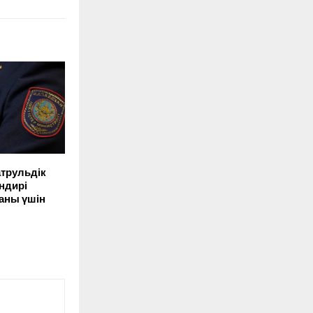
трульдік
ндирі
аны үшін