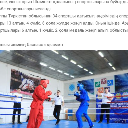
нсе, екінші орын Шымкент қаласының спортшыларына бұйырды.
бе спортшылары иеленді.
пы Түркістан облысынан 34 спортшы қатысып, өңіріміздің спо
ы 13 алтын, 4 күміс, 6 қола жүлде жеңіп алды. Оның ішінде, А
тшылары 6 алтын, 1 күміс, 2 қола медаль жеңіп алып, облысты
лысы әкімінің баспасөз қызметі