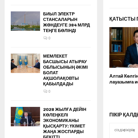
БИЫЛ ЭЛЕКТР
ҚАТЫСТЫ 
СТАНСАЛАРЫН
ЖӨНДЕУГЕ 384 МЛРД
ТЕҢГЕ БӨЛІНДІ
0
МЕМЛЕКЕТ
БАСШЫСЫ АТЫРАУ
ОБЛЫСЫНЫҢ ӘКІМІ
БОЛАТ
Алтай Көлгі
АҚШОЛАҚОВТЫ
лауазымға 
ҚАБЫЛДАДЫ
0
2028 ЖЫЛҒА ДЕЙІН
ПІКІР ҚА
КӨЛЕҢКЕЛІ
ЭКОНОМИКАНЫ
ҚЫСҚАРТУ: ҮКІМЕТ
ЖАҢА ЖОСПАРДЫ
БЕКІТТІ