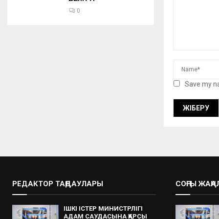
0
Save my na
РЕДАКТОР ТАҢДАУЛАРЫ
СОҢҒЫ ЖАҢ
ІШКІ ІСТЕР МИНИСТРЛІГІ
АДАМ САУДАСЫНА ҚАРСЫ