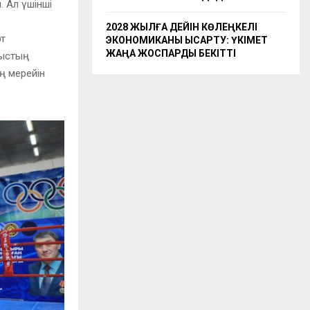
 Ал үшінші
2028 ЖЫЛҒА ДЕЙІН КӨЛЕҢКЕЛІ
рт
ЭКОНОМИКАНЫ ҚЫСҚАРТУ: ҮКІМЕТ
ЖАҢА ЖОСПАРДЫ БЕКІТТІ
рыстың
ң мерейін