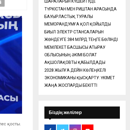
ШАРАЛАРЫН КҮШЕЙТУДЕ
ТҮРКІСТАН МЕН РИШТАН АРАСЫНДА
БАУЫРЛАСТЫҚ ТУРАЛЫ
МЕМОРАНДУМҒА ҚОЛ ҚОЙЫЛДЫ
БИЫЛ ЭЛЕКТР СТАНСАЛАРЫН
ЖӨНДЕУГЕ 384 МЛРД ТЕҢГЕ БӨЛІНДІ
МЕМЛЕКЕТ БАСШЫСЫ АТЫРАУ
ОБЛЫСЫНЫҢ ӘКІМІ БОЛАТ
АҚШОЛАҚОВТЫ ҚАБЫЛДАДЫ
2028 ЖЫЛҒА ДЕЙІН КӨЛЕҢКЕЛІ
ЭКОНОМИКАНЫ ҚЫСҚАРТУ: ҮКІМЕТ
ЖАҢА ЖОСПАРДЫ БЕКІТТІ
Біздің желілер
лес қосты.