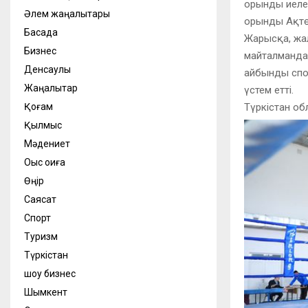
орынды иеле
Әлем жаңалықтары
орынды Ақтө
Басқада
Жарысқа, жал
Бизнес
майталмандар
Денсаулық
айбынды спор
Жаңалықтар
үстем етті.
Түркістан об
Қоғам
Қылмыс
Мәдениет
Оқыс оқиға
Өңір
Саясат
Спорт
Туризм
Түркістан
шоу бизнес
Шымкент