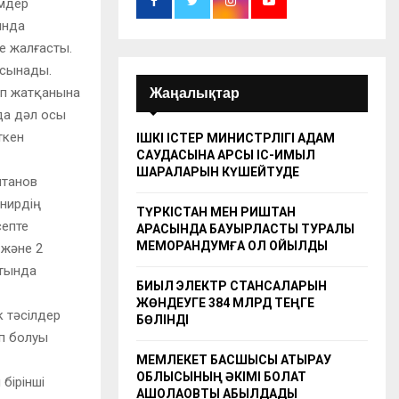
імдер
ында
е жалғасты.
 сынады.
лып жатқанына
Жаңалықтар
да дәл осы
ткен
ІШКІ ІСТЕР МИНИСТРЛІГІ АДАМ
САУДАСЫНА ҚАРСЫ ІС-ҚИМЫЛ
ШАРАЛАРЫН КҮШЕЙТУДЕ
лтанов
рнирдің
ТҮРКІСТАН МЕН РИШТАН
септе
АРАСЫНДА БАУЫРЛАСТЫҚ ТУРАЛЫ
МЕМОРАНДУМҒА ҚОЛ ҚОЙЫЛДЫ
 және 2
атында
БИЫЛ ЭЛЕКТР СТАНСАЛАРЫН
ЖӨНДЕУГЕ 384 МЛРД ТЕҢГЕ
 тәсілдер
БӨЛІНДІ
п болуы
МЕМЛЕКЕТ БАСШЫСЫ АТЫРАУ
ОБЛЫСЫНЫҢ ӘКІМІ БОЛАТ
бірінші
АҚШОЛАҚОВТЫ ҚАБЫЛДАДЫ