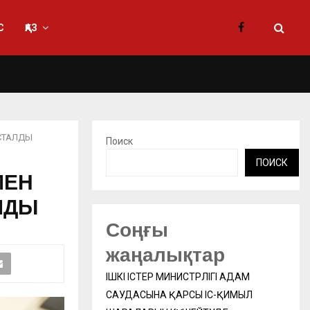
С
ҚАЗ
ҰСТАЛДЫ
Поиск
ПОИСК
МЕН
ЛДЫ
Соңғы
жаңалықтар
ІШКІ ІСТЕР МИНИСТРЛІГІ АДАМ
САУДАСЫНА ҚАРСЫ ІС-ҚИМЫЛ