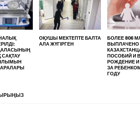
ИНАЛЫҚ
ОҚУШЫ МЕКТЕПТЕ БАЛТА
БОЛЕЕ 806 М
РІЛДІ:
АЛА ЖҮГІРГЕН
ВЫПЛАЧЕНО
ҚАЛАСЫНЫҢ
КАЗАХСТАНЦ
 САҚТАУ
ПОСОБИЙ И 
ЫЛЫМЫН
РОЖДЕНИЕ И
ШАРАЛАРЫ
ЗА РЕБЕНКОМ
ГОДУ
ЛДЫРЫҢЫЗ