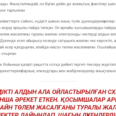
ады. Анықталғандай, ол бұған дейін де алаяқтық фактілер үш
кке тартылған.
ліметтерге сәйкес, күдікті шағын азық-түлік дүкендерінің иелері
 алдау арқылы пайда тапқан. Ол арнайы қосымшаларды пайдал
төлем жасалғаны туралы жалған электронды чектерді алдын ал
Дүкенде есеп айырысу кезінде сатушыға жалған чек көрсетіп, 
ай әсер қалдырған, алайда нақты төлем жасалмаған. Осылайша
 отырған.
 бойынша қазіргі уақытта сотқа дейінгі тергеп-тексеру жүргізілуд
екеттерінің барлық эпизодтары мен жәбірленушілер анықталып
ҮДІКТІ АЛДЫН АЛА ОЙЛАСТЫРЫЛҒАН С
НША ӘРЕКЕТ ЕТКЕН. ҚОСЫМШАЛАР А
АЙН ТӨЛЕМ ЖАСАЛҒАНЫ ТУРАЛЫ ЖА
ЕКТЕР ДАЙЫНДАП, ШАҒЫН ДҮКЕНДЕРД