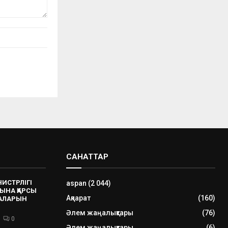
САНАТТАР
НИСТРЛІГІ
aspan
(2 044)
ЫНА ҚАРСЫ
Ақпарат
(160)
РАЛАРЫН
Әлем жаңалықтары
(76)
0
Әлем жаңалықтары
(6)