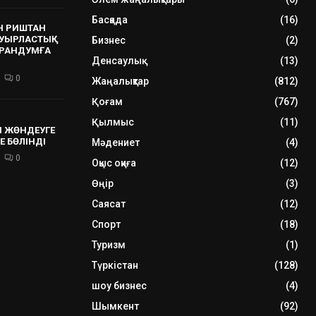
Басқада
(16)
Н РИШТАН
УЫРЛАСТЫҚ
Бизнес
(2)
РАНДУМҒА
Денсаулық
(13)
0
Жаңалықтар
(812)
Қоғам
(767)
Қылмыс
(11)
 ЖӨНДЕУГЕ
Е БӨЛІНДІ
Мәдениет
(4)
0
Оқыс оқиға
(12)
Өңір
(3)
Саясат
(12)
Спорт
(18)
Туризм
(1)
Түркістан
(128)
шоу бизнес
(4)
Шымкент
(92)