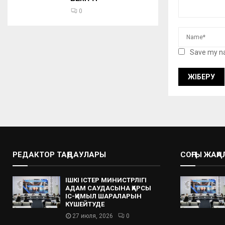
0
Save my na
РЕДАКТОР ТАҢДАУЛАРЫ
СОҢҒЫ ЖАҢ
ІШКІ ІСТЕР МИНИСТРЛІГІ
АДАМ САУДАСЫНА ҚАРСЫ
ІС-ҚИМЫЛ ШАРАЛАРЫН
КҮШЕЙТУДЕ
27 июля, 2026
0