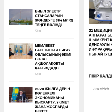
БИЫЛ ЭЛЕКТР
СТАНСАЛАРЫН
ЖӨНДЕУГЕ 384 МЛРД
ТЕҢГЕ БӨЛІНДІ
21 МЕДИЦ
0
АППАРАТ БЕ
ШЫМКЕНТ 
ДЕНСАУЛЫҚ
МЕМЛЕКЕТ
ИНФРАҚҰР
БАСШЫСЫ АТЫРАУ
НЫҒАЙТУ 
ОБЛЫСЫНЫҢ ӘКІМІ
БОЛАТ
АҚШОЛАҚОВТЫ
ҚАБЫЛДАДЫ
0
ПІКІР ҚА
2028 ЖЫЛҒА ДЕЙІН
КӨЛЕҢКЕЛІ
ЭКОНОМИКАНЫ
ҚЫСҚАРТУ: ҮКІМЕТ
ЖАҢА ЖОСПАРДЫ
БЕКІТТІ