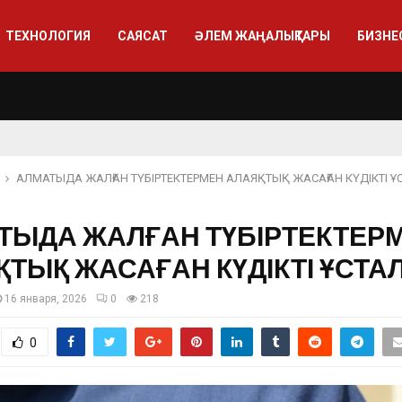
ТЕХНОЛОГИЯ
САЯСАТ
ӘЛЕМ ЖАҢАЛЫҚТАРЫ
БИЗНЕ
АЛМАТЫДА ЖАЛҒАН ТҮБІРТЕКТЕРМЕН АЛАЯҚТЫҚ ЖАСАҒАН КҮДІКТІ 
ТЫДА ЖАЛҒАН ТҮБІРТЕКТЕР
ҚТЫҚ ЖАСАҒАН КҮДІКТІ ҰСТА
16 января, 2026
0
218
0