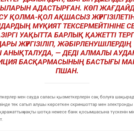
ЫЛАРЫН АДАСТЫРҒАН. КӨП ЖАҒДАЙД
У ҚОЛМА-ҚОЛ АҚШАСЫЗ ЖҮРГІЗІЛЕТІН
ДАРДЫҢ МҰҚИЯТ ТЕКСЕРМЕЙТІНІНЕ СЕ
ЗІРГІ УАҚЫТТА БАРЛЫҚ ҚАЖЕТТІ ТЕР
АРЫ ЖҮРГІЗІЛІП, ЖӘБІРЛЕНУШІЛЕРДІҢ
МІ АНЫҚТАЛУДА, — ДЕДІ АЛМАЛЫ АУД
ИЦИЯ БАСҚАРМАСЫНЫҢ БАСТЫҒЫ МА
ПШАН.
іпкерлер мен сауда саласы қызметкерлерін сақ болуға шақыра
інде тек сатып алушы көрсеткен скриншоттар мен электронды 
 қаражаттың нақты шотқа немесе банк қосымшасына түскенін мі
т.