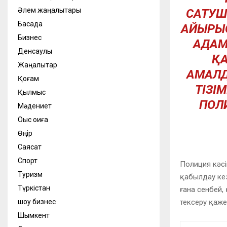
Әлем жаңалықтары
САТУШ
Басқада
АЙЫРЫС
Бизнес
АДАМ
Денсаулық
ҚА
Жаңалықтар
АМАЛД
Қоғам
ТІЗІ
Қылмыс
ПОЛ
Мәдениет
Оқыс оқиға
Өңір
Саясат
Спорт
Полиция кәс
Туризм
қабылдау кез
Түркістан
ғана сенбей,
шоу бизнес
тексеру қаже
Шымкент