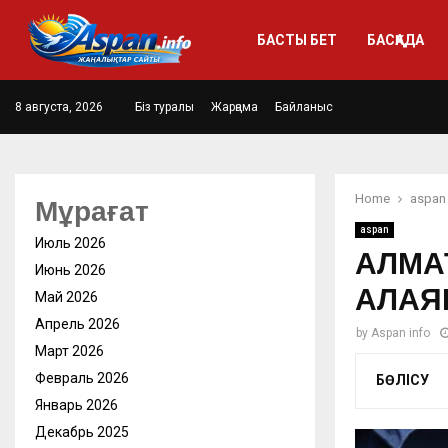
БАСТЫ БЕТ
БАСҚАДА
8 августа, 2026
Біз туралы
Жарңама
Байланыс
Home
aspan
Мұрағат
aspan
Июль 2026
АЛМА
Июнь 2026
АЛАЯ
Май 2026
Апрель 2026
by
Aspan info
Март 2026
Февраль 2026
БӨЛІСУ
Январь 2026
Декабрь 2025