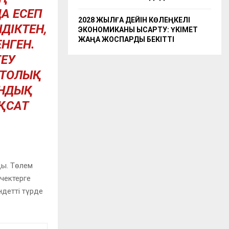
А ЕСЕП
2028 ЖЫЛҒА ДЕЙІН КӨЛЕҢКЕЛІ
ДІКТЕН,
ЭКОНОМИКАНЫ ҚЫСҚАРТУ: ҮКІМЕТ
ЖАҢА ЖОСПАРДЫ БЕКІТТІ
НГЕН.
ГЕУ
 ТОЛЫҚ
АНДЫҚ
ҚСАТ
ды. Төлем
чектерге
ндетті түрде