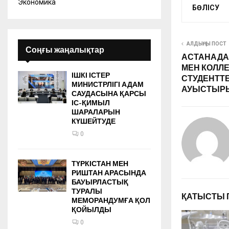
Экономика
БӨЛІСУ
АЛДЫҢҒЫ ПОСТ
Соңғы жаңалықтар
АСТАНАДА
МЕН КОЛЛЕ
ІШКІ ІСТЕР
СТУДЕНТТЕ
МИНИСТРЛІГІ АДАМ
АУЫСТЫР
САУДАСЫНА ҚАРСЫ
ІС-ҚИМЫЛ
ШАРАЛАРЫН
КҮШЕЙТУДЕ
0
ТҮРКІСТАН МЕН
РИШТАН АРАСЫНДА
БАУЫРЛАСТЫҚ
ТУРАЛЫ
ҚАТЫСТЫ 
МЕМОРАНДУМҒА ҚОЛ
ҚОЙЫЛДЫ
0