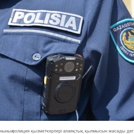
нының полиция қызметкерлері алаяқтық қылмысын жасады дег