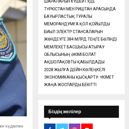
ШАРАЛАРЫН КҮШЕЙТУДЕ
ТҮРКІСТАН МЕН РИШТАН АРАСЫНДА
БАУЫРЛАСТЫҚ ТУРАЛЫ
МЕМОРАНДУМҒА ҚОЛ ҚОЙЫЛДЫ
БИЫЛ ЭЛЕКТР СТАНСАЛАРЫН
ЖӨНДЕУГЕ 384 МЛРД ТЕҢГЕ БӨЛІНДІ
МЕМЛЕКЕТ БАСШЫСЫ АТЫРАУ
ОБЛЫСЫНЫҢ ӘКІМІ БОЛАТ
АҚШОЛАҚОВТЫ ҚАБЫЛДАДЫ
2028 ЖЫЛҒА ДЕЙІН КӨЛЕҢКЕЛІ
ЭКОНОМИКАНЫ ҚЫСҚАРТУ: ҮКІМЕТ
ЖАҢА ЖОСПАРДЫ БЕКІТТІ
Біздің желілер
ен күдікпен