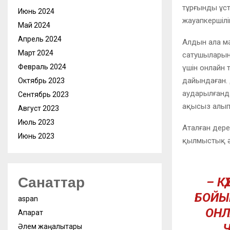
тұрғынды ұст
Июнь 2024
жауапкершілі
Май 2024
Апрель 2024
Алдын ала мә
Март 2024
сатушыларын
Февраль 2024
үшін онлайн 
дайындаған. 
Октябрь 2023
аударылғанд
Сентябрь 2023
ақысыз алып
Август 2023
Июль 2023
Аталған дерек
Июнь 2023
қылмыстық әр
Санаттар
– К
БОЙЫ
aspan
ОНЛ
Ақпарат
Ч
Әлем жаңалықтары