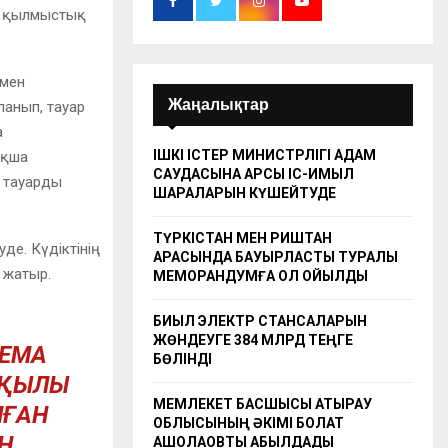
ін қылмыстық
 мен
Жаңалықтар
анып, тауар
а
ІШКІ ІСТЕР МИНИСТРЛІГІ АДАМ
ақша
САУДАСЫНА ҚАРСЫ ІС-ҚИМЫЛ
 тауарды
ШАРАЛАРЫН КҮШЕЙТУДЕ
ТҮРКІСТАН МЕН РИШТАН
е. Күдіктінің
АРАСЫНДА БАУЫРЛАСТЫҚ ТУРАЛЫ
 жатыр.
МЕМОРАНДУМҒА ҚОЛ ҚОЙЫЛДЫ
БИЫЛ ЭЛЕКТР СТАНСАЛАРЫН
ЖӨНДЕУГЕ 384 МЛРД ТЕҢГЕ
ХЕМА
БӨЛІНДІ
РҚЫЛЫ
МЕМЛЕКЕТ БАСШЫСЫ АТЫРАУ
ЛҒАН
ОБЛЫСЫНЫҢ ӘКІМІ БОЛАТ
ІҢ
АҚШОЛАҚОВТЫ ҚАБЫЛДАДЫ