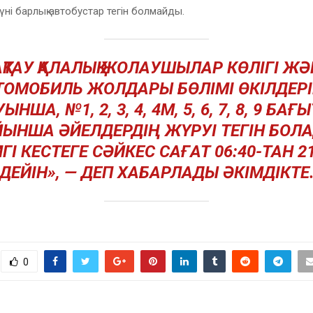
үні барлық автобустар тегін болмайды.
АҚТАУ ҚАЛАЛЫҚ ЖОЛАУШЫЛАР КӨЛІГІ ЖӘ
ТОМОБИЛЬ ЖОЛДАРЫ БӨЛІМІ ӨКІЛДЕРІ
ЫНША, №1, 2, 3, 4, 4М, 5, 6, 7, 8, 9 БАҒ
ЫНША ӘЙЕЛДЕРДІҢ ЖҮРУІ ТЕГІН БОЛ
ГІ КЕСТЕГЕ СӘЙКЕС САҒАТ 06:40-ТАН 21
ДЕЙІН», — ДЕП ХАБАРЛАДЫ ӘКІМДІКТЕ
0