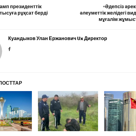
амп президенттік
«Әдепсіз әре
тысуға рұқсат берді
әлеуметтік желідегі ви
мұғалім жұмыс
Куандыков Улан Ержанович Ux Директор
ПОСТТАР