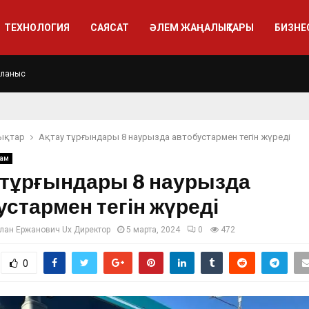
ТЕХНОЛОГИЯ
САЯСАТ
ӘЛЕМ ЖАҢАЛЫҚТАРЫ
БИЗНЕ
йланыс
ықтар
Ақтау тұрғындары 8 наурызда автобустармен тегін жүреді
ғам
 тұрғындары 8 наурызда
устармен тегін жүреді
лан Ержанович Ux Директор
5 марта, 2024
0
472
0