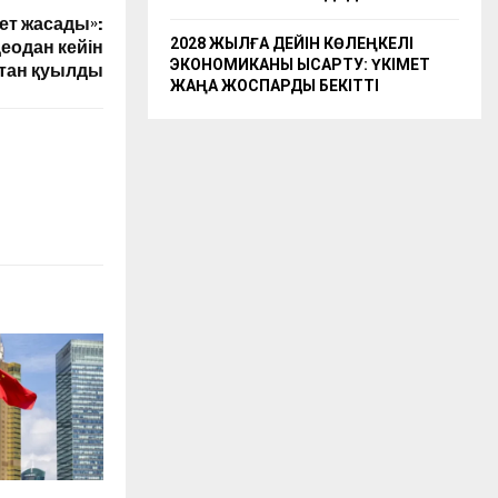
кет жасады»:
2028 ЖЫЛҒА ДЕЙІН КӨЛЕҢКЕЛІ
деодан кейін
ЭКОНОМИКАНЫ ҚЫСҚАРТУ: ҮКІМЕТ
тан қуылды
ЖАҢА ЖОСПАРДЫ БЕКІТТІ