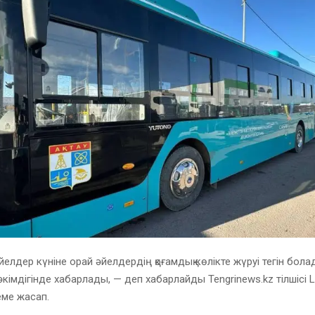
йелдер күніне орай әйелдердің қоғамдық көлікте жүруі тегін бола
әкімдігінде хабарлады, — деп хабарлайды Tengrinews.kz тілшісі L
еме жасап.