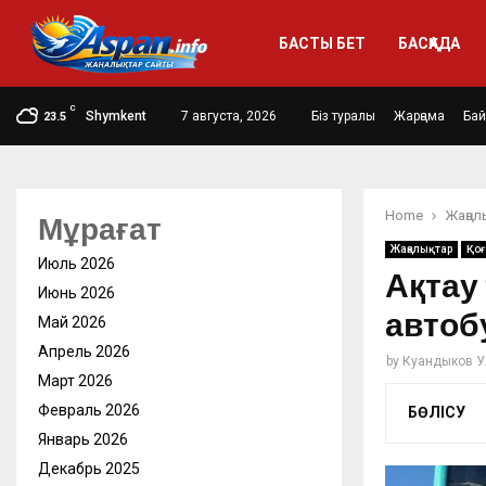
БАСТЫ БЕТ
БАСҚАДА
C
Shymkent
7 августа, 2026
Біз туралы
Жарңама
Ба
23.5
Home
Жаңал
Мұрағат
Жаңалықтар
Қо
Июль 2026
Ақтау
Июнь 2026
автоб
Май 2026
Апрель 2026
by
Куандыков У
Март 2026
Февраль 2026
БӨЛІСУ
Январь 2026
Декабрь 2025