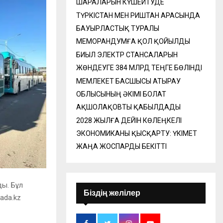
ШАРАЛАРЫН КҮШЕЙТУДЕ
ТҮРКІСТАН МЕН РИШТАН АРАСЫНДА
БАУЫРЛАСТЫҚ ТУРАЛЫ
МЕМОРАНДУМҒА ҚОЛ ҚОЙЫЛДЫ
БИЫЛ ЭЛЕКТР СТАНСАЛАРЫН
ЖӨНДЕУГЕ 384 МЛРД ТЕҢГЕ БӨЛІНДІ
МЕМЛЕКЕТ БАСШЫСЫ АТЫРАУ
ОБЛЫСЫНЫҢ ӘКІМІ БОЛАТ
АҚШОЛАҚОВТЫ ҚАБЫЛДАДЫ
2028 ЖЫЛҒА ДЕЙІН КӨЛЕҢКЕЛІ
ЭКОНОМИКАНЫ ҚЫСҚАРТУ: ҮКІМЕТ
ЖАҢА ЖОСПАРДЫ БЕКІТТІ
ды. Бұл
Біздің желілер
ada.kz