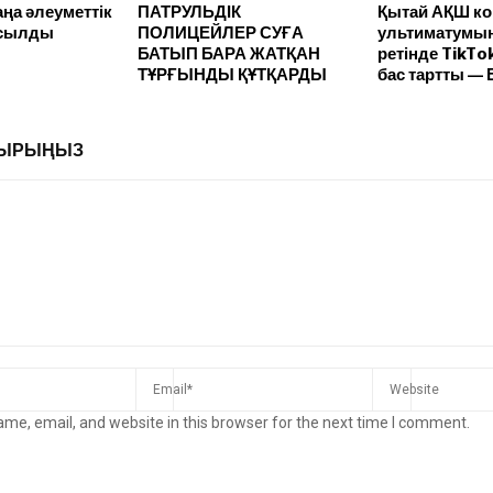
ңа әлеуметтік
ПАТРУЛЬДІК
Қытай АҚШ ко
осылды
ПОЛИЦЕЙЛЕР СУҒА
ультиматумын
БАТЫП БАРА ЖАТҚАН
ретінде TikTo
ТҰРҒЫНДЫ ҚҰТҚАРДЫ
бас тартты — 
ЛДЫРЫҢЫЗ
me, email, and website in this browser for the next time I comment.