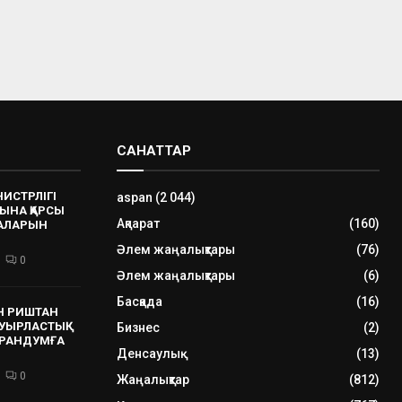
САНАТТАР
НИСТРЛІГІ
aspan
(2 044)
ЫНА ҚАРСЫ
Ақпарат
(160)
РАЛАРЫН
Әлем жаңалықтары
(76)
0
Әлем жаңалықтары
(6)
Басқада
(16)
Н РИШТАН
УЫРЛАСТЫҚ
Бизнес
(2)
РАНДУМҒА
Денсаулық
(13)
0
Жаңалықтар
(812)