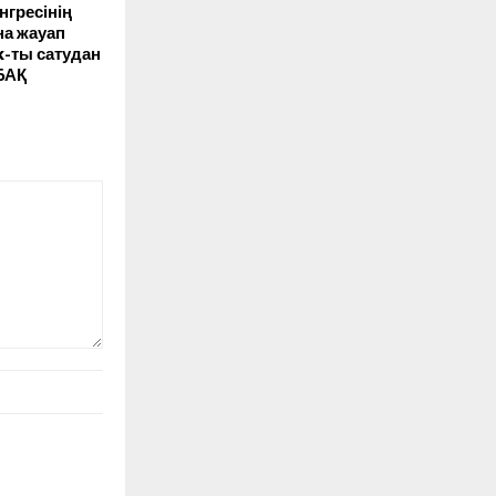
нгресінің
а жауап
k-ты сатудан
БАҚ