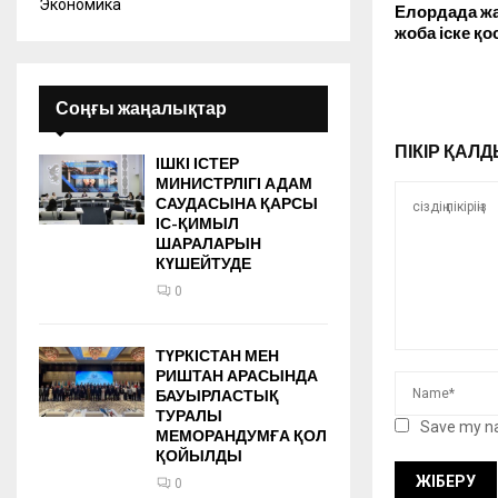
Экономика
Елордада жа
жоба іске қ
Соңғы жаңалықтар
ПІКІР ҚА
ІШКІ ІСТЕР
МИНИСТРЛІГІ АДАМ
САУДАСЫНА ҚАРСЫ
ІС-ҚИМЫЛ
ШАРАЛАРЫН
КҮШЕЙТУДЕ
0
ТҮРКІСТАН МЕН
РИШТАН АРАСЫНДА
БАУЫРЛАСТЫҚ
ТУРАЛЫ
Save my na
МЕМОРАНДУМҒА ҚОЛ
ҚОЙЫЛДЫ
0