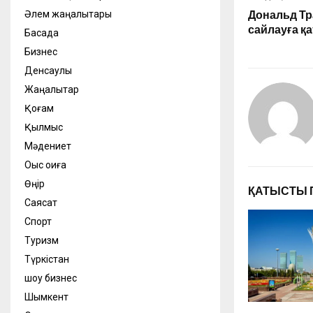
Әлем жаңалықтары
Дональд Тр
сайлауға қа
Басқада
Бизнес
Денсаулық
Жаңалықтар
Қоғам
Қылмыс
Мәдениет
Оқыс оқиға
Өңір
ҚАТЫСТЫ 
Саясат
Спорт
Туризм
Түркістан
шоу бизнес
Шымкент