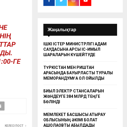
НЕ
Жаңалықтар
НІҢ
ЫТТАР
ІШКІ ІСТЕР МИНИСТРЛІГІ АДАМ
САУДАСЫНА ҚАРСЫ ІС-ҚИМЫЛ
АДЫ.
ШАРАЛАРЫН КҮШЕЙТУДЕ
:00-ГЕ
ТҮРКІСТАН МЕН РИШТАН
.
АРАСЫНДА БАУЫРЛАСТЫҚ ТУРАЛЫ
МЕМОРАНДУМҒА ҚОЛ ҚОЙЫЛДЫ
БИЫЛ ЭЛЕКТР СТАНСАЛАРЫН
ЖӨНДЕУГЕ 384 МЛРД ТЕҢГЕ
БӨЛІНДІ
МЕМЛЕКЕТ БАСШЫСЫ АТЫРАУ
ОБЛЫСЫНЫҢ ӘКІМІ БОЛАТ
АҚШОЛАҚОВТЫ ҚАБЫЛДАДЫ
КЕЛЕСІ ПОСТ