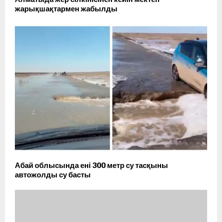
жарықшақтармен жабылды
Абай облысында ені 300 метр су тасқыны
автожолды су басты