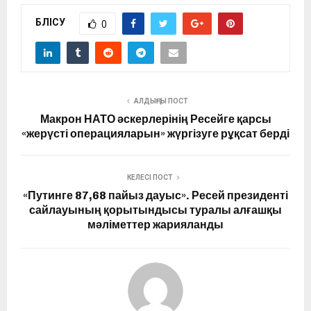
БӨЛІСУ
0
АЛДЫҢҒЫ ПОСТ
Макрон НАТО әскерлерінің Ресейге қарсы
«жерүсті операцияларын» жүргізуге рұқсат берді
КЕЛЕСІ ПОСТ
«Путинге 87,68 пайыз дауыс». Ресей президенті
сайлауының қорытындысы туралы алғашқы
мәліметтер жарияланды