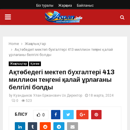
Біз туралы
Жарңама
Байланыс
PRIMARY
MENU
Home
Жаңалықтар
Ақтөбедегі мектеп бухгалтері 413 миллион теңгені қалай
ұрлағаны белгілі болды
Жаңалықтар
Қоғам
Ақтөбедегі мектеп бухгалтері 413
миллион теңгені қалай ұрлағаны
белгілі болды
by
Куандыков Улан Ержанович Ux Директор
18 марта, 2024
0
523
БӨЛІСУ
0