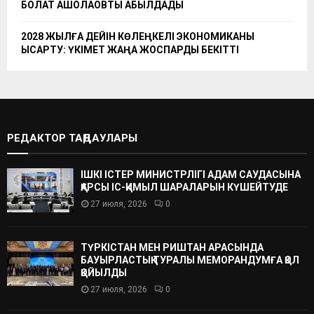
БОЛАТ АҚШОЛАҚОВТЫ ҚАБЫЛДАДЫ
2028 ЖЫЛҒА ДЕЙІН КӨЛЕҢКЕЛІ ЭКОНОМИКАНЫ
ҚЫСҚАРТУ: ҮКІМЕТ ЖАҢА ЖОСПАРДЫ БЕКІТТІ
РЕДАКТОР ТАҢДАУЛАРЫ
ІШКІ ІСТЕР МИНИСТРЛІГІ АДАМ САУДАСЫНА
ҚАРСЫ ІС-ҚИМЫЛ ШАРАЛАРЫН КҮШЕЙТУДЕ
27 июля, 2026
0
ТҮРКІСТАН МЕН РИШТАН АРАСЫНДА
БАУЫРЛАСТЫҚ ТУРАЛЫ МЕМОРАНДУМҒА ҚОЛ
ҚОЙЫЛДЫ
27 июля, 2026
0