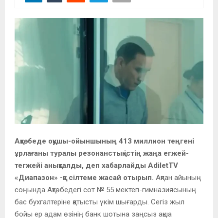
Ақтөбеде оқушы-ойыншының 413 миллион теңгені
ұрлағаны туралы резонанстық істің жаңа егжей-
тегжейі анықталды, деп хабарлайды AdiletTV
«Диапазон» -қа сілтеме жасай отырып.
Ақпан айының
соңында Ақтөбедегі сот № 55 мектеп-гимназиясының
бас бухгалтеріне қатысты үкім шығарды. Сегіз жыл
бойы ер адам өзінің банк шотына заңсыз ақша