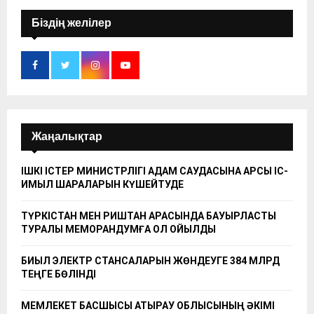
Біздің желілер
Жаңалықтар
ІШКІ ІСТЕР МИНИСТРЛІГІ АДАМ САУДАСЫНА ҚАРСЫ ІС-
ҚИМЫЛ ШАРАЛАРЫН КҮШЕЙТУДЕ
ТҮРКІСТАН МЕН РИШТАН АРАСЫНДА БАУЫРЛАСТЫҚ
ТУРАЛЫ МЕМОРАНДУМҒА ҚОЛ ҚОЙЫЛДЫ
БИЫЛ ЭЛЕКТР СТАНСАЛАРЫН ЖӨНДЕУГЕ 384 МЛРД
ТЕҢГЕ БӨЛІНДІ
МЕМЛЕКЕТ БАСШЫСЫ АТЫРАУ ОБЛЫСЫНЫҢ ӘКІМІ