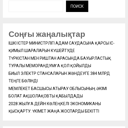
ПОИСК
Соңғы жаңалықтар
ІШКІ ІСТЕР МИНИСТРЛІГІ АДАМ САУДАСЫНА ҚАРСЫ ІС-
ҚИМЫЛ ШАРАЛАРЫН КҮШЕЙТУДЕ
ТҮРКІСТАН МЕН РИШТАН АРАСЫНДА БАУЫРЛАСТЫҚ
ТУРАЛЫ МЕМОРАНДУМҒА ҚОЛ ҚОЙЫЛДЫ
БИЫЛ ЭЛЕКТР СТАНСАЛАРЫН ЖӨНДЕУГЕ 384 МЛРД
ТЕҢГЕ БӨЛІНДІ
МЕМЛЕКЕТ БАСШЫСЫ АТЫРАУ ОБЛЫСЫНЫҢ ӘКІМІ
БОЛАТ АҚШОЛАҚОВТЫ ҚАБЫЛДАДЫ
2028 ЖЫЛҒА ДЕЙІН КӨЛЕҢКЕЛІ ЭКОНОМИКАНЫ
ҚЫСҚАРТУ: ҮКІМЕТ ЖАҢА ЖОСПАРДЫ БЕКІТТІ