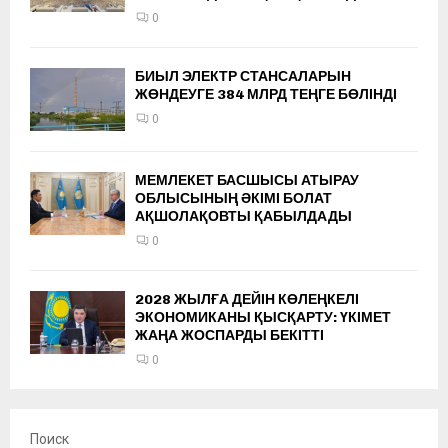
0
БИЫЛ ЭЛЕКТР СТАНСАЛАРЫН
ЖӨНДЕУГЕ 384 МЛРД ТЕҢГЕ БӨЛІНДІ
0
МЕМЛЕКЕТ БАСШЫСЫ АТЫРАУ
ОБЛЫСЫНЫҢ ӘКІМІ БОЛАТ
АҚШОЛАҚОВТЫ ҚАБЫЛДАДЫ
0
2028 ЖЫЛҒА ДЕЙІН КӨЛЕҢКЕЛІ
ЭКОНОМИКАНЫ ҚЫСҚАРТУ: ҮКІМЕТ
ЖАҢА ЖОСПАРДЫ БЕКІТТІ
0
Поиск