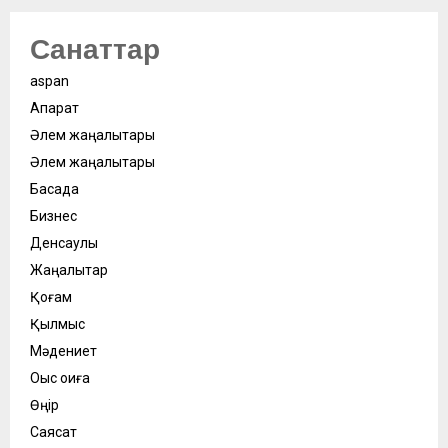
Санаттар
aspan
Ақпарат
Әлем жаңалықтары
Әлем жаңалықтары
Басқада
Бизнес
Денсаулық
Жаңалықтар
Қоғам
Қылмыс
Мәдениет
Оқыс оқиға
Өңір
Саясат