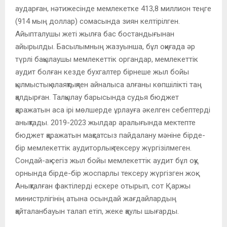
аударған, нәтижесінде мемлекетке 413,8 миллион теңге
(914 мың доллар) сомасында зиян келтірілген.
Айыпталушы жеті жылға бас бостандығынан
айырылды. Басылымның жазуынша, бұл оқиғада әр
түрлі бақылаушы мемлекеттік органдар, мемлекеттік
аудит болған кезде бухгалтер бірнеше жыл бойы
қылмыстық алаяқтықпен айналыса алғаны көпшілікті таң
қалдырған. Талқылау барысында судья бюджет
қаражатын аса ірі мөлшерде ұрлауға әкелген себептерді
анықтады. 2019-2023 жылдар аралығында мектепте
бюджет қаражатын мақсатсыз пайдалану мәніне бірде-
бір мемлекеттік аудиторлық тексеру жүргізілмеген.
Сондай-ақ сегіз жыл бойы мемлекеттік аудит бұл оқу
орнында бірде-бір жоспарлы тексеру жүргізген жоқ.
Анықталған фактілерді ескере отырып, сот Қаржы
министрлігінің атына осындай жағдайлардың
қайталанбауын талап етіп, жеке қаулы шығарды.