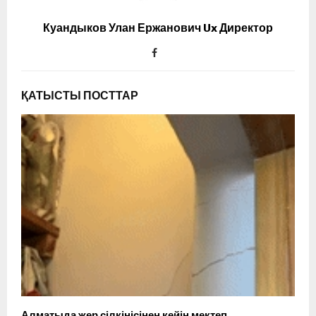
Куандыков Улан Ержанович Ux Директор
ҚАТЫСТЫ ПОСТТАР
Алматыда жер сілкінісінен кейін мектеп