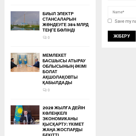
БИЫЛ ЭЛЕКТР
СТАНСАЛАРЫН
Save my na
ЖӨНДЕУГЕ 384 МЛРД
ТЕҢГЕ БӨЛІНДІ
0
МЕМЛЕКЕТ
БАСШЫСЫ АТЫРАУ
ОБЛЫСЫНЫҢ ӘКІМІ
БОЛАТ
АҚШОЛАҚОВТЫ
ҚАБЫЛДАДЫ
0
2028 ЖЫЛҒА ДЕЙІН
КӨЛЕҢКЕЛІ
ЭКОНОМИКАНЫ
ҚЫСҚАРТУ: ҮКІМЕТ
ЖАҢА ЖОСПАРДЫ
БЕКІТТІ