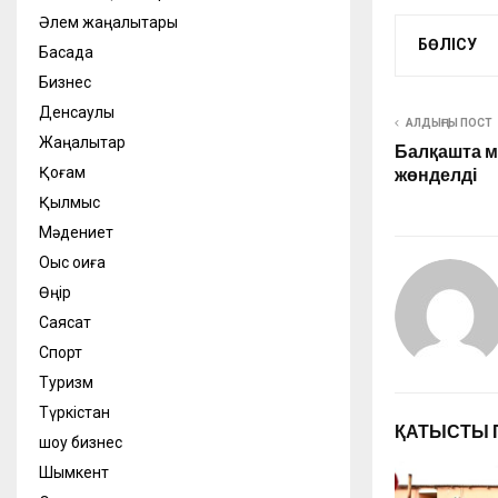
Әлем жаңалықтары
БӨЛІСУ
Басқада
Бизнес
Денсаулық
АЛДЫҢҒЫ ПОСТ
Жаңалықтар
Балқашта м
Қоғам
жөнделді
Қылмыс
Мәдениет
Оқыс оқиға
Өңір
Саясат
Спорт
Туризм
Түркістан
ҚАТЫСТЫ 
шоу бизнес
Шымкент