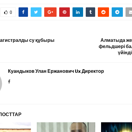
0
агистралды су құбыры
Алматыда же
фельдшері ба
үйінд
Куандыков Улан Ержанович Ux Директор
ПОСТТАР