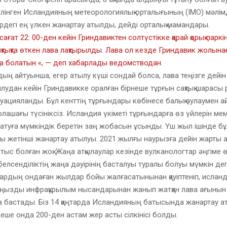
лінген Исландияның метеорологиялық орталығының (IMO) мәлім
рдегі ең үлкен жанартау атылды, дейді орталық мамандары.
сағат 22: 00-ден кейін Гриндавиктен солтүстікке қарай қорық пар
ықтықта өткен лава лақтырылды. Лава ол кезде Гриндавик жолына
қта болатын «, — деп хабарлады ведомстводан.
ң айтуынша, егер атылу күші сондай болса, лава теңізге дейін 
удан кейін Гриндавикке оралған бірнеше тұрғын сақтық шарасы 
куацияланды. Бұл кенттің тұрғындары көбінесе балық аулаумен 
ашағы түсініксіз. Исландия үкіметі тұрғындарға өз үйлерін мем
атуға мүмкіндік беретін заң жобасын ұсынды. Үш жыл ішінде бұ
 жетінші жанартау атылуы. 2021 жылғы наурызға дейін жарты а
тыс болған жоқ. Жаңа атқылаулар кезінде вулканологтар әңгіме ө
белсенділіктің жаңа дәуірінің басталуы туралы болуы мүмкін деп
рдың ондаған жылдар бойы жалғасатынынан қауіптеніп, исланди
аңызды инфрақұрылым нысандарынан жанып жатқан лава ағынын
а бастады. Біз 14 қаңтарда Исландияның батысында жанартау 
Кеше онда 200-ден астам жер асты сілкінісі болды.