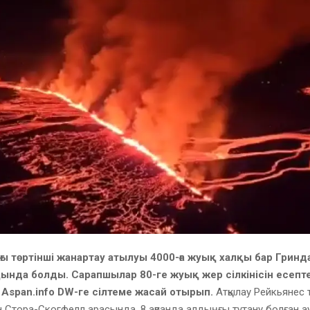
ы төртінші жанартау атылуы 4000-ға жуық халқы бар Гринда
ңында болды. Сарапшылар 80-ге жуық жер сілкінісін есепте
Aspan.info DW-ге сілтеме жасай отырып.
Атқылау Рейкьянес т
 Стора-Скогфелл арасында, 8 ақпанда алдыңғы тұтану болған 