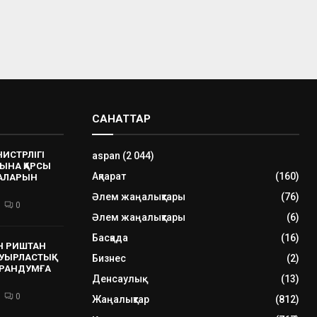
САНАТТАР
НИСТРЛІГІ
aspan
(2 044)
ЫНА ҚАРСЫ
Ақпарат
(160)
РАЛАРЫН
Әлем жаңалықтары
(76)
0
Әлем жаңалықтары
(6)
Басқада
(16)
Н РИШТАН
УЫРЛАСТЫҚ
Бизнес
(2)
РАНДУМҒА
Денсаулық
(13)
0
Жаңалықтар
(812)