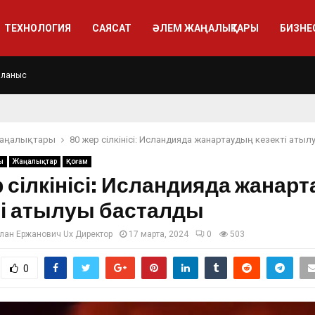
ТЕХНОЛОГИЯ
САЯСАТ
ӘЛЕМ ЖАҢАЛЫҚТАРЫ
БИЗНЕ
йланыс
жаңалықтары
80 жер сілкінісі: Исландияда жанартаудың кезекті аты
ы
Жаңалықтар
Қоғам
р сілкінісі: Исландияда жанар
ті атылуы басталды
лан Ержанович Ux Директор
17 марта, 2024
0
503
0