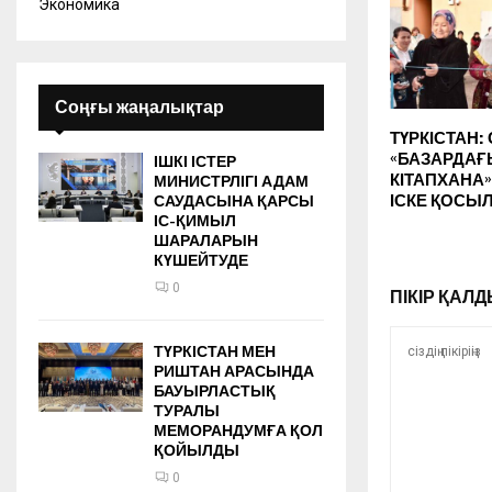
Экономика
Соңғы жаңалықтар
ТҮРКІСТАН:
«БАЗАРДАҒ
ІШКІ ІСТЕР
КІТАПХАНА
МИНИСТРЛІГІ АДАМ
ІСКЕ ҚОСЫ
САУДАСЫНА ҚАРСЫ
ІС-ҚИМЫЛ
ШАРАЛАРЫН
КҮШЕЙТУДЕ
0
ПІКІР ҚА
ТҮРКІСТАН МЕН
РИШТАН АРАСЫНДА
БАУЫРЛАСТЫҚ
ТУРАЛЫ
МЕМОРАНДУМҒА ҚОЛ
ҚОЙЫЛДЫ
0