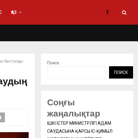
С
ҚАЗ
луы басталды
Поиск
ПОИСК
таудың
Соңғы
жаңалықтар
ІШКІ ІСТЕР МИНИСТРЛІГІ АДАМ
САУДАСЫНА ҚАРСЫ ІС-ҚИМЫЛ