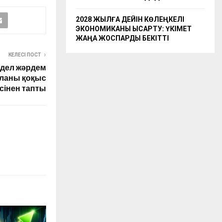
2028 ЖЫЛҒА ДЕЙІН КӨЛЕҢКЕЛІ
ЭКОНОМИКАНЫ ҚЫСҚАРТУ: ҮКІМЕТ
ЖАҢА ЖОСПАРДЫ БЕКІТТІ
КЕЛЕСІ ПОСТ
дел жәрдем
ланы қоқыс
ісінен тапты