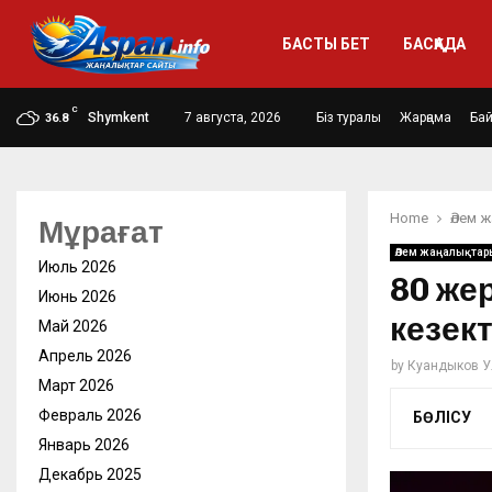
БАСТЫ БЕТ
БАСҚАДА
C
Shymkent
7 августа, 2026
Біз туралы
Жарңама
Ба
36.8
Home
Әлем 
Мұрағат
Әлем жаңалықтар
Июль 2026
80 же
Июнь 2026
кезек
Май 2026
Апрель 2026
by
Куандыков У
Март 2026
Февраль 2026
БӨЛІСУ
Январь 2026
Декабрь 2025