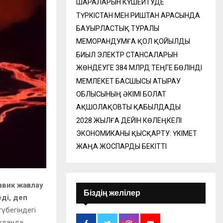
ШАРАЛАРЫН КҮШЕЙТУДЕ
ТҮРКІСТАН МЕН РИШТАН АРАСЫНДА
БАУЫРЛАСТЫҚ ТУРАЛЫ
МЕМОРАНДУМҒА ҚОЛ ҚОЙЫЛДЫ
БИЫЛ ЭЛЕКТР СТАНСАЛАРЫН
ЖӨНДЕУГЕ 384 МЛРД ТЕҢГЕ БӨЛІНДІ
МЕМЛЕКЕТ БАСШЫСЫ АТЫРАУ
ОБЛЫСЫНЫҢ ӘКІМІ БОЛАТ
АҚШОЛАҚОВТЫ ҚАБЫЛДАДЫ
2028 ЖЫЛҒА ДЕЙІН КӨЛЕҢКЕЛІ
ЭКОНОМИКАНЫ ҚЫСҚАРТУ: ҮКІМЕТ
ЖАҢА ЖОСПАРДЫ БЕКІТТІ
вик жағалау
Біздің желілер
ді, деп
үбегіндегі
ауданда