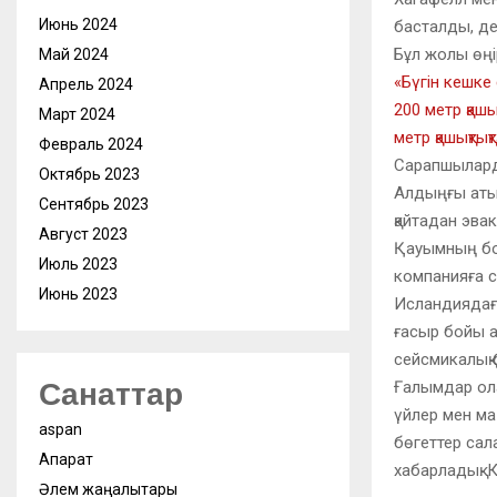
Июнь 2024
басталды, де
Бұл жолы өңі
Май 2024
«Бүгін кешке 
Апрель 2024
200 метр қаш
Март 2024
метр қашықты
Февраль 2024
Сарапшыларды
Октябрь 2023
Алдыңғы атыл
Сентябрь 2023
қайтадан эва
Август 2023
Қауымның бол
Июль 2023
компанияға с
Июнь 2023
Исландиядағы
ғасыр бойы а
сейсмикалық 
Санаттар
Ғалымдар ола
үйлер мен м
aspan
бөгеттер сал
Ақпарат
хабарладық. 
Әлем жаңалықтары