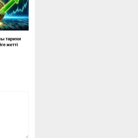
мы тарихи
ге жетті