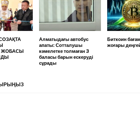
 СОЗАҚТА
Алматыдағы автобус
Биткоин баға
Ы
апаты: Сотталушы
жоғары деңгей
» ЖОБАСЫ
кәмелетке толмаған 3
ЛДЫ
баласы барын ескеруді
сұрады
ЛДЫРЫҢЫЗ