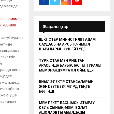
демесінде.
кінен шамамен
н 700-800
Жаңалықтар
жетуі мүмкін.
ІШКІ ІСТЕР МИНИСТРЛІГІ АДАМ
ретінде
САУДАСЫНА ҚАРСЫ ІС-ҚИМЫЛ
ШАРАЛАРЫН КҮШЕЙТУДЕ
айналысады.
лекеттік
ТҮРКІСТАН МЕН РИШТАН
л
АРАСЫНДА БАУЫРЛАСТЫҚ ТУРАЛЫ
ралда сегіз
МЕМОРАНДУМҒА ҚОЛ ҚОЙЫЛДЫ
ңірдегі
БИЫЛ ЭЛЕКТР СТАНСАЛАРЫН
 мәлімдеді.
ЖӨНДЕУГЕ 384 МЛРД ТЕҢГЕ
ялық билік
БӨЛІНДІ
 жою үшін
атылғанын
МЕМЛЕКЕТ БАСШЫСЫ АТЫРАУ
ОБЛЫСЫНЫҢ ӘКІМІ БОЛАТ
АҚШОЛАҚОВТЫ ҚАБЫЛДАДЫ