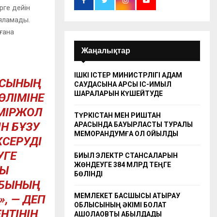
рге дейін
ияламады.
ғана
Жаңалықтар
ІШКІ ІСТЕР МИНИСТРЛІГІ АДАМ
АСЫНЫҢ
САУДАСЫНА ҚАРСЫ ІС-ҚИМЫЛ
ШАРАЛАРЫН КҮШЕЙТУДЕ
ӨЛІМІНЕ
ЕМІРЖОЛ
ТҮРКІСТАН МЕН РИШТАН
ІН БҰЗУ
АРАСЫНДА БАУЫРЛАСТЫҚ ТУРАЛЫ
МЕМОРАНДУМҒА ҚОЛ ҚОЙЫЛДЫ
КСЕРУДІ
УГЕ
БИЫЛ ЭЛЕКТР СТАНСАЛАРЫН
ЖӨНДЕУГЕ 384 МЛРД ТЕҢГЕ
СЫ
БӨЛІНДІ
АБЫНЫҢ
МЕМЛЕКЕТ БАСШЫСЫ АТЫРАУ
, — ДЕП
ОБЛЫСЫНЫҢ ӘКІМІ БОЛАТ
НТІНІҢ
АҚШОЛАҚОВТЫ ҚАБЫЛДАДЫ