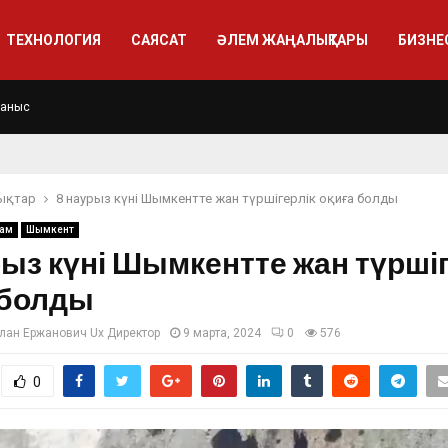
ТЕХНОЛОГИЯ
САЯСАТ
ӘЛЕМ ЖАҢАЛЫҚТАРЫ
БИЗНЕ
ланыс
ықтар
8 наурыз күні Шымкентте жан түршігерлік оқиға болды
ғам
Шымкент
рыз күні Шымкентте жан түршіг
 болды
лан Ержанович Ux Директор
9 марта, 2024
0
576
0