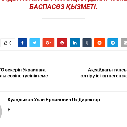
БАСПАСӨЗ ҚЫЗМЕТІ.
0
О әскерін Украинаға
Ақсайдағы тапсы
лы сөзіне түсініктеме
өлтіру ісі күтпеген ж
Куандыков Улан Ержанович Ux Директор