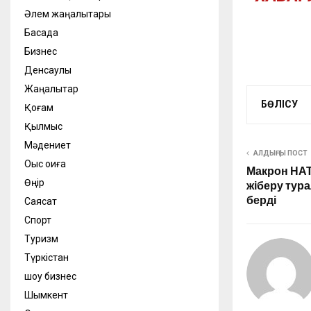
Әлем жаңалықтары
Басқада
Бизнес
Денсаулық
Жаңалықтар
БӨЛІСУ
Қоғам
Қылмыс
Мәдениет
АЛДЫҢҒЫ ПОСТ
Оқыс оқиға
Макрон НАТ
Өңір
жіберу тура
берді
Саясат
Спорт
Туризм
Түркістан
шоу бизнес
Шымкент