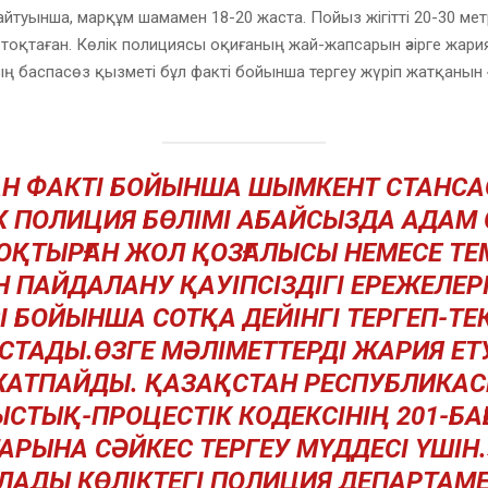
 айтуынша, марқұм шамамен 18-20 жаста. Пойыз жігітті 20-30 мет
н тоқтаған. Көлік полициясы оқиғаның жай-жапсарын әзірге жар
 баспасөз қызметі бұл факті бойынша тергеу жүріп жатқанын 
ҒАН ФАКТІ БОЙЫНША ШЫМКЕНТ СТАНС
К ПОЛИЦИЯ БӨЛІМІ АБАЙСЫЗДА АДАМ 
ОҚТЫРҒАН ЖОЛ ҚОЗҒАЛЫСЫ НЕМЕСЕ Т
Н ПАЙДАЛАНУ ҚАУІПСІЗДІГІ ЕРЕЖЕЛЕР
І БОЙЫНША СОТҚА ДЕЙІНГІ ТЕРГЕП-ТЕ
СТАДЫ.ӨЗГЕ МӘЛІМЕТТЕРДІ ЖАРИЯ ЕТ
АТПАЙДЫ. ҚАЗАҚСТАН РЕСПУБЛИКА
СТЫҚ-ПРОЦЕСТІК КОДЕКСІНІҢ 201-Б
АРЫНА СӘЙКЕС ТЕРГЕУ МҮДДЕСІ ҮШІН.»
ЛАДЫ КӨЛІКТЕГІ ПОЛИЦИЯ ДЕПАРТАМЕ