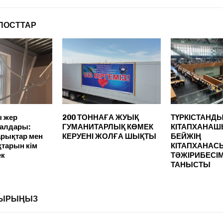
ПОСТТАР
 жер
200 ТОННАҒА ЖУЫҚ
ТҮРКІСТАНД
 салдары:
ГУМАНИТАРЛЫҚ КӨМЕК
КІТАПХАНА
арықтар мен
КЕРУЕНІ ЖОЛҒА ШЫҚТЫ
БЕЙЖІҢ
тарын кім
КІТАПХАНА
ек
ТӘЖІРИБЕСІ
ТАНЫСТЫ
ЛДЫРЫҢЫЗ