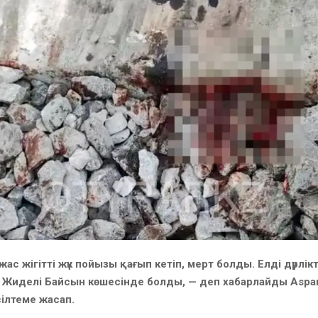
с жігітті жүк пойызы қағып кетіп, мерт болды. Елді дүрлікт
ні Жиделі Байсын көшесінде болды, — деп хабарлайды Aspan.
ілтеме жасап.