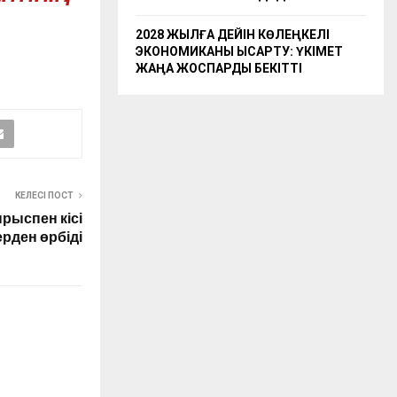
2028 ЖЫЛҒА ДЕЙІН КӨЛЕҢКЕЛІ
ЭКОНОМИКАНЫ ҚЫСҚАРТУ: ҮКІМЕТ
ЖАҢА ЖОСПАРДЫ БЕКІТТІ
КЕЛЕСІ ПОСТ
рыспен кісі
ерден өрбіді