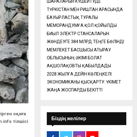
ШАРАЛАРЫН КҮШЕЙТУДЕ
ТҮРКІСТАН МЕН РИШТАН АРАСЫНДА
БАУЫРЛАСТЫҚ ТУРАЛЫ
МЕМОРАНДУМҒА ҚОЛ ҚОЙЫЛДЫ
БИЫЛ ЭЛЕКТР СТАНСАЛАРЫН
ЖӨНДЕУГЕ 384 МЛРД ТЕҢГЕ БӨЛІНДІ
МЕМЛЕКЕТ БАСШЫСЫ АТЫРАУ
ОБЛЫСЫНЫҢ ӘКІМІ БОЛАТ
АҚШОЛАҚОВТЫ ҚАБЫЛДАДЫ
2028 ЖЫЛҒА ДЕЙІН КӨЛЕҢКЕЛІ
ЭКОНОМИКАНЫ ҚЫСҚАРТУ: ҮКІМЕТ
ЖАҢА ЖОСПАРДЫ БЕКІТТІ
ірген оқиға
Біздің желілер
info тілшісі