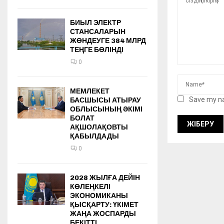
БИЫЛ ЭЛЕКТР
СТАНСАЛАРЫН
ЖӨНДЕУГЕ 384 МЛРД
ТЕҢГЕ БӨЛІНДІ
0
МЕМЛЕКЕТ
Save my na
БАСШЫСЫ АТЫРАУ
ОБЛЫСЫНЫҢ ӘКІМІ
БОЛАТ
АҚШОЛАҚОВТЫ
ҚАБЫЛДАДЫ
0
2028 ЖЫЛҒА ДЕЙІН
КӨЛЕҢКЕЛІ
ЭКОНОМИКАНЫ
ҚЫСҚАРТУ: ҮКІМЕТ
ЖАҢА ЖОСПАРДЫ
БЕКІТТІ