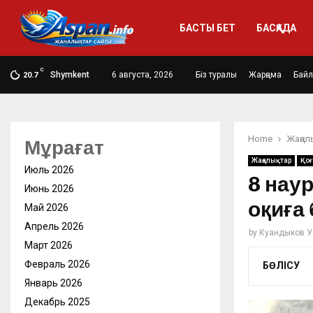
БАСТЫ БЕТ
БАСҚАДА
C
Shymkent
6 августа, 2026
Біз туралы
Жарңама
Бай
20.7
Home
Жаңал
Мұрағат
Жаңалықтар
Қо
Июль 2026
8 нау
Июнь 2026
оқиға
Май 2026
Апрель 2026
by
Куандыков У
Март 2026
Февраль 2026
БӨЛІСУ
Январь 2026
Декабрь 2025