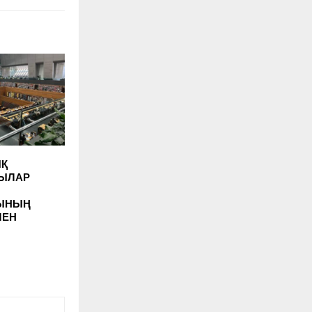
ЫҚ
ШЫЛАР
СЫНЫҢ
МЕН