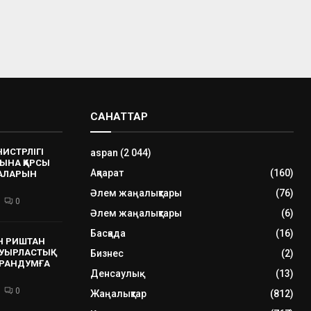
САНАТТАР
НИСТРЛІГІ
aspan
(2 044)
ЫНА ҚАРСЫ
Ақпарат
(160)
РАЛАРЫН
Әлем жаңалықтары
(76)
0
Әлем жаңалықтары
(6)
Басқада
(16)
Н РИШТАН
УЫРЛАСТЫҚ
Бизнес
(2)
РАНДУМҒА
Денсаулық
(13)
0
Жаңалықтар
(812)