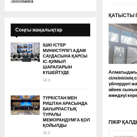
Экономика
ҚАТЫСТЫ 
Соңғы жаңалықтар
ІШКІ ІСТЕР
МИНИСТРЛІГІ АДАМ
САУДАСЫНА ҚАРСЫ
ІС-ҚИМЫЛ
ШАРАЛАРЫН
Алматыдағы
КҮШЕЙТУДЕ
сілкінісінің
0
үйлердегі ж
әйнек сынық
жөндеуі кер
ТҮРКІСТАН МЕН
РИШТАН АРАСЫНДА
БАУЫРЛАСТЫҚ
ТУРАЛЫ
МЕМОРАНДУМҒА ҚОЛ
ПІКІР ҚА
ҚОЙЫЛДЫ
0