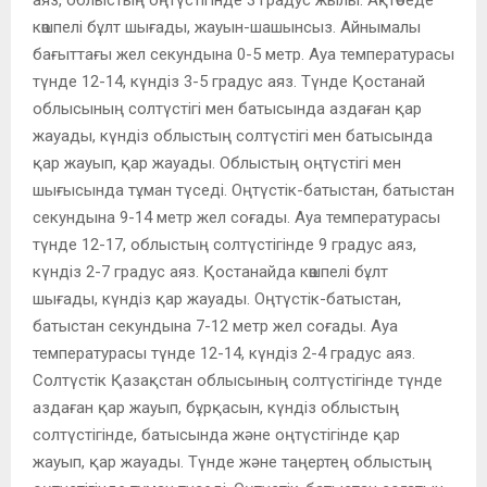
көшпелі бұлт шығады, жауын-шашынсыз. Айнымалы
бағыттағы жел секундына 0-5 метр. Ауа температурасы
түнде 12-14, күндіз 3-5 градус аяз. Түнде Қостанай
облысының солтүстігі мен батысында аздаған қар
жауады, күндіз облыстың солтүстігі мен батысында
қар жауып, қар жауады. Облыстың оңтүстігі мен
шығысында тұман түседі. Оңтүстік-батыстан, батыстан
секундына 9-14 метр жел соғады. Ауа температурасы
түнде 12-17, облыстың солтүстігінде 9 градус аяз,
күндіз 2-7 градус аяз. Қостанайда көшпелі бұлт
шығады, күндіз қар жауады. Оңтүстік-батыстан,
батыстан секундына 7-12 метр жел соғады. Ауа
температурасы түнде 12-14, күндіз 2-4 градус аяз.
Солтүстік Қазақстан облысының солтүстігінде түнде
аздаған қар жауып, бұрқасын, күндіз облыстың
солтүстігінде, батысында және оңтүстігінде қар
жауып, қар жауады. Түнде және таңертең облыстың