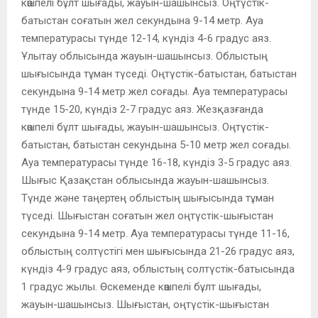
көшпелі бұлт шығады, жауын-шашынсыз. Оңтүстік-
батыстан соғатын жел секундына 9-14 метр. Ауа
температурасы түнде 12-14, күндіз 4-6 градус аяз.
Ұлытау облысында жауын-шашынсыз. Облыстың
шығысында тұман түседі. Оңтүстік-батыстан, батыстан
секундына 9-14 метр жел соғады. Ауа температурасы
түнде 15-20, күндіз 2-7 градус аяз. Жезқазғанда
көшпелі бұлт шығады, жауын-шашынсыз. Оңтүстік-
батыстан, батыстан секундына 5-10 метр жел соғады.
Ауа температурасы түнде 16-18, күндіз 3-5 градус аяз.
Шығыс Қазақстан облысында жауын-шашынсыз.
Түнде және таңертең облыстың шығысында тұман
түседі. Шығыстан соғатын жел оңтүстік-шығыстан
секундына 9-14 метр. Ауа температурасы түнде 11-16,
облыстың солтүстігі мен шығысында 21-26 градус аяз,
күндіз 4-9 градус аяз, облыстың солтүстік-батысында
1 градус жылы. Өскеменде көшпелі бұлт шығады,
жауын-шашынсыз. Шығыстан, оңтүстік-шығыстан