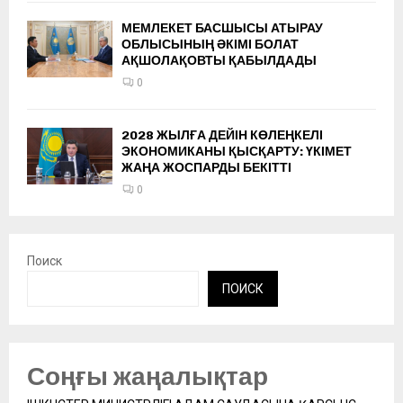
МЕМЛЕКЕТ БАСШЫСЫ АТЫРАУ
ОБЛЫСЫНЫҢ ӘКІМІ БОЛАТ
АҚШОЛАҚОВТЫ ҚАБЫЛДАДЫ
0
2028 ЖЫЛҒА ДЕЙІН КӨЛЕҢКЕЛІ
ЭКОНОМИКАНЫ ҚЫСҚАРТУ: ҮКІМЕТ
ЖАҢА ЖОСПАРДЫ БЕКІТТІ
0
Поиск
ПОИСК
Соңғы жаңалықтар