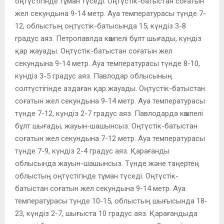
оңтүстігінде тұман түседі. Оңтүстік-батыстан соғатын
жел секундына 9-14 метр. Ауа температурасы түнде 7-
12, облыстың оңтүстік-батысында 15, күндіз 3-8
градус аяз. Петропавлда көшпелі бұлт шығады, күндіз
қар жауады. Оңтүстік-батыстан соғатын жел
секундына 9-14 метр. Ауа температурасы түнде 8-10,
күндіз 3-5 градус аяз. Павлодар облысының
солтүстігінде аздаған қар жауады. Оңтүстік-батыстан
соғатын жел секундына 9-14 метр. Ауа температурасы
түнде 7-12, күндіз 2-7 градус аяз. Павлодарда көшпелі
бұлт шығады, жауын-шашынсыз. Оңтүстік-батыстан
соғатын жел секундына 7-12 метр. Ауа температурасы
түнде 7-9, күндіз 2-4 градус аяз. Қарағанды ​​
облысында жауын-шашынсыз. Түнде және таңертең
облыстың оңтүстігінде тұман түседі. Оңтүстік-
батыстан соғатын жел секундына 9-14 метр. Ауа
температурасы түнде 10-15, облыстың шығысында 18-
23, күндіз 2-7, шығыста 10 градус аяз. Қарағандыда