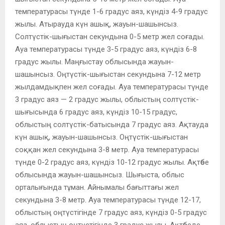
температурасы түнде 1-6 градус аяз, күндіз 4-9 градус
жылы. Атырауда күн ашық, жауын-шашынсыз.
Солтүстік-шығыстан секундына 0-5 метр жел соғады.
Ауа температурасы түнде 3-5 градус аяз, күндіз 6-8
градус жылы. Маңғыстау облысында жауын-
шашынсыз. Оңтүстік-шығыстан секундына 7-12 метр
жылдамдықпен жел соғады. Ауа температурасы түнде
3 градус аяз — 2 градус жылы, облыстың солтүстік-
шығысында 6 градус аяз, күндіз 10-15 градус,
облыстың солтүстік-батысында 7 градус аяз. Ақтауда
күн ашық, жауын-шашынсыз. Оңтүстік-шығыстан
соққан жел секундына 3-8 метр. Ауа температурасы
түнде 0-2 градус аяз, күндіз 10-12 градус жылы. Ақтөбе
облысында жауын-шашынсыз. Шығыста, облыс
орталығында тұман. Айнымалы бағыттағы жел
секундына 3-8 метр. Ауа температурасы түнде 12-17,
облыстың оңтүстігінде 7 градус аяз, күндіз 0-5 градус
аяз, облыстың оңтүстігінде 3 градус жылы. Ақтөбеде