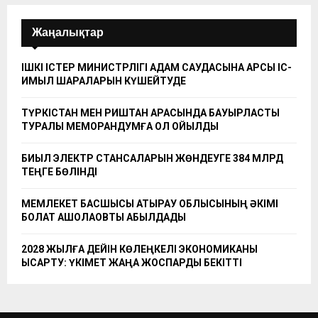
Жаңалықтар
ІШКІ ІСТЕР МИНИСТРЛІГІ АДАМ САУДАСЫНА ҚАРСЫ ІС-
ҚИМЫЛ ШАРАЛАРЫН КҮШЕЙТУДЕ
ТҮРКІСТАН МЕН РИШТАН АРАСЫНДА БАУЫРЛАСТЫҚ
ТУРАЛЫ МЕМОРАНДУМҒА ҚОЛ ҚОЙЫЛДЫ
БИЫЛ ЭЛЕКТР СТАНСАЛАРЫН ЖӨНДЕУГЕ 384 МЛРД
ТЕҢГЕ БӨЛІНДІ
МЕМЛЕКЕТ БАСШЫСЫ АТЫРАУ ОБЛЫСЫНЫҢ ӘКІМІ
БОЛАТ АҚШОЛАҚОВТЫ ҚАБЫЛДАДЫ
2028 ЖЫЛҒА ДЕЙІН КӨЛЕҢКЕЛІ ЭКОНОМИКАНЫ
ҚЫСҚАРТУ: ҮКІМЕТ ЖАҢА ЖОСПАРДЫ БЕКІТТІ