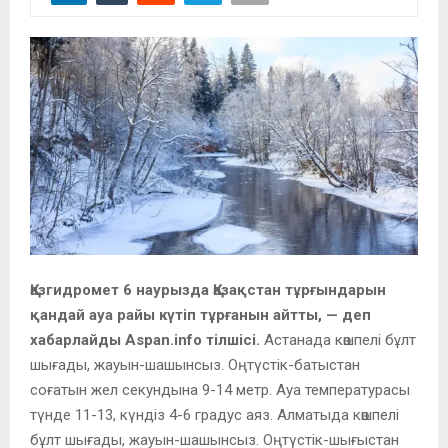
Қазгидромет 6 наурызда Қазақстан тұрғындарын
қандай ауа райы күтіп тұрғанын айтты, — деп
хабарлайды Aspan.info тілшісі.
Астанада көшпелі бұлт
шығады, жауын-шашынсыз. Оңтүстік-батыстан
соғатын жел секундына 9-14 метр. Ауа температурасы
түнде 11-13, күндіз 4-6 градус аяз. Алматыда көшпелі
бұлт шығады, жауын-шашынсыз. Оңтүстік-шығыстан