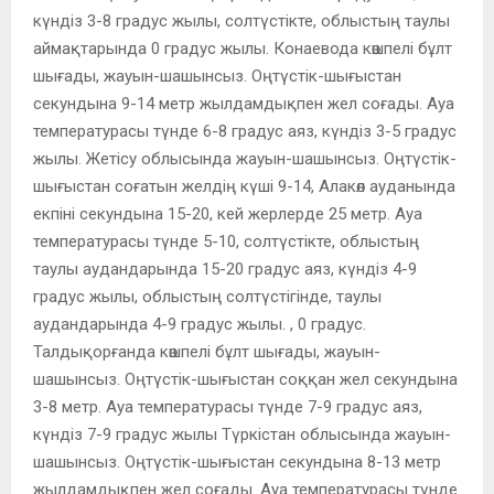
күндіз 3-8 градус жылы, солтүстікте, облыстың таулы
аймақтарында 0 градус жылы. Конаевода көшпелі бұлт
шығады, жауын-шашынсыз. Оңтүстік-шығыстан
секундына 9-14 метр жылдамдықпен жел соғады. Ауа
температурасы түнде 6-8 градус аяз, күндіз 3-5 градус
жылы. Жетісу облысында жауын-шашынсыз. Оңтүстік-
шығыстан соғатын желдің күші 9-14, Алакөл ауданында
екпіні секундына 15-20, кей жерлерде 25 метр. Ауа
температурасы түнде 5-10, солтүстікте, облыстың
таулы аудандарында 15-20 градус аяз, күндіз 4-9
градус жылы, облыстың солтүстігінде, таулы
аудандарында 4-9 градус жылы. , 0 градус.
Талдықорғанда көшпелі бұлт шығады, жауын-
шашынсыз. Оңтүстік-шығыстан соққан жел секундына
3-8 метр. Ауа температурасы түнде 7-9 градус аяз,
күндіз 7-9 градус жылы Түркістан облысында жауын-
шашынсыз. Оңтүстік-шығыстан секундына 8-13 метр
жылдамдықпен жел соғады. Ауа температурасы түнде