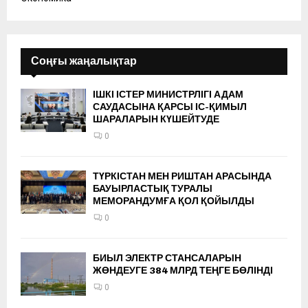
Соңғы жаңалықтар
ІШКІ ІСТЕР МИНИСТРЛІГІ АДАМ
САУДАСЫНА ҚАРСЫ ІС-ҚИМЫЛ
ШАРАЛАРЫН КҮШЕЙТУДЕ
0
ТҮРКІСТАН МЕН РИШТАН АРАСЫНДА
БАУЫРЛАСТЫҚ ТУРАЛЫ
МЕМОРАНДУМҒА ҚОЛ ҚОЙЫЛДЫ
0
БИЫЛ ЭЛЕКТР СТАНСАЛАРЫН
ЖӨНДЕУГЕ 384 МЛРД ТЕҢГЕ БӨЛІНДІ
0