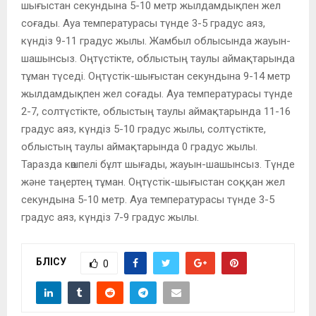
шығыстан секундына 5-10 метр жылдамдықпен жел
соғады. Ауа температурасы түнде 3-5 градус аяз,
күндіз 9-11 градус жылы. Жамбыл облысында жауын-
шашынсыз. Оңтүстікте, облыстың таулы аймақтарында
тұман түседі. Оңтүстік-шығыстан секундына 9-14 метр
жылдамдықпен жел соғады. Ауа температурасы түнде
2-7, солтүстікте, облыстың таулы аймақтарында 11-16
градус аяз, күндіз 5-10 градус жылы, солтүстікте,
облыстың таулы аймақтарында 0 градус жылы.
Таразда көшпелі бұлт шығады, жауын-шашынсыз. Түнде
және таңертең тұман. Оңтүстік-шығыстан соққан жел
секундына 5-10 метр. Ауа температурасы түнде 3-5
градус аяз, күндіз 7-9 градус жылы.
БӨЛІСУ
0