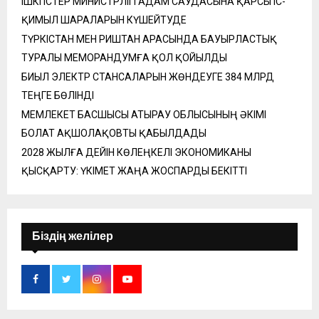
ІШКІ ІСТЕР МИНИСТРЛІГІ АДАМ САУДАСЫНА ҚАРСЫ ІС-
ҚИМЫЛ ШАРАЛАРЫН КҮШЕЙТУДЕ
ТҮРКІСТАН МЕН РИШТАН АРАСЫНДА БАУЫРЛАСТЫҚ
ТУРАЛЫ МЕМОРАНДУМҒА ҚОЛ ҚОЙЫЛДЫ
БИЫЛ ЭЛЕКТР СТАНСАЛАРЫН ЖӨНДЕУГЕ 384 МЛРД
ТЕҢГЕ БӨЛІНДІ
МЕМЛЕКЕТ БАСШЫСЫ АТЫРАУ ОБЛЫСЫНЫҢ ӘКІМІ
БОЛАТ АҚШОЛАҚОВТЫ ҚАБЫЛДАДЫ
2028 ЖЫЛҒА ДЕЙІН КӨЛЕҢКЕЛІ ЭКОНОМИКАНЫ
ҚЫСҚАРТУ: ҮКІМЕТ ЖАҢА ЖОСПАРДЫ БЕКІТТІ
Біздің желілер