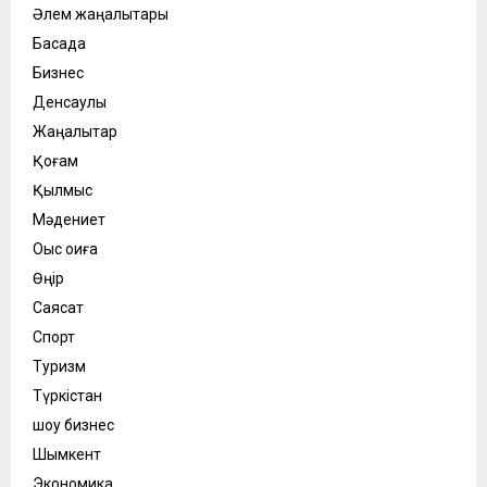
Әлем жаңалықтары
Басқада
Бизнес
Денсаулық
Жаңалықтар
Қоғам
Қылмыс
Мәдениет
Оқыс оқиға
Өңір
Саясат
Спорт
Туризм
Түркістан
шоу бизнес
Шымкент
Экономика