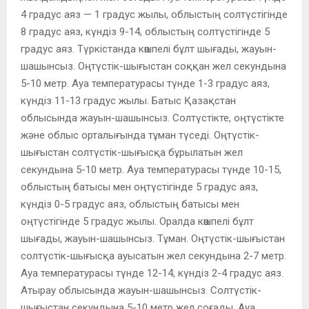
4 градус аяз — 1 градус жылы, облыстың солтүстігінде
8 градус аяз, күндіз 9-14, облыстың солтүстігінде 5
градус аяз. Түркістанда көшпелі бұлт шығады, жауын-
шашынсыз. Оңтүстік-шығыстан соққан жел секундына
5-10 метр. Ауа температурасы түнде 1-3 градус аяз,
күндіз 11-13 градус жылы. Батыс Қазақстан
облысында жауын-шашынсыз. Солтүстікте, оңтүстікте
және облыс орталығында тұман түседі. Оңтүстік-
шығыстан солтүстік-шығысқа бұрылатын жел
секундына 5-10 метр. Ауа температурасы түнде 10-15,
облыстың батысы мен оңтүстігінде 5 градус аяз,
күндіз 0-5 градус аяз, облыстың батысы мен
оңтүстігінде 5 градус жылы. Оралда көшпелі бұлт
шығады, жауын-шашынсыз. Тұман. Оңтүстік-шығыстан
солтүстік-шығысқа ауысатын жел секундына 2-7 метр.
Ауа температурасы түнде 12-14, күндіз 2-4 градус аяз.
Атырау облысында жауын-шашынсыз. Солтүстік-
шығыстан секундына 5-10 метр жел соғады. Ауа