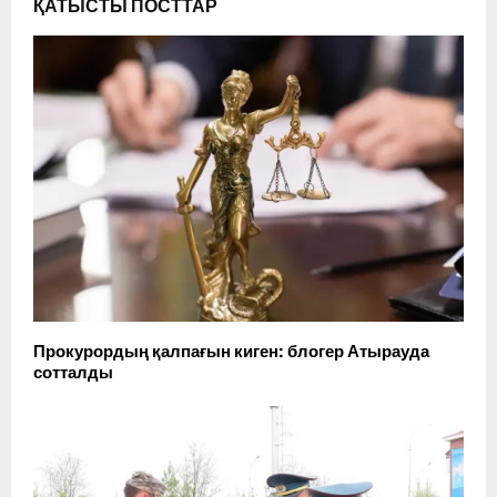
ҚАТЫСТЫ ПОСТТАР
Прокурордың қалпағын киген: блогер Атырауда
сотталды