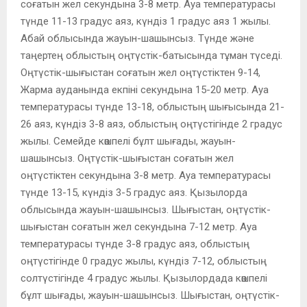
соғатын жел секундына 3-8 метр. Ауа температурасы
түнде 11-13 градус аяз, күндіз 1 градус аяз 1 жылы.
Абай облысында жауын-шашынсыз. Түнде және
таңертең облыстың оңтүстік-батысында тұман түседі.
Оңтүстік-шығыстан соғатын жел оңтүстіктен 9-14,
Жарма ауданында екпіні секундына 15-20 метр. Ауа
температурасы түнде 13-18, облыстың шығысында 21-
26 аяз, күндіз 3-8 аяз, облыстың оңтүстігінде 2 градус
жылы. Семейде көшпелі бұлт шығады, жауын-
шашынсыз. Оңтүстік-шығыстан соғатын жел
оңтүстіктен секундына 3-8 метр. Ауа температурасы
түнде 13-15, күндіз 3-5 градус аяз. Қызылорда
облысында жауын-шашынсыз. Шығыстан, оңтүстік-
шығыстан соғатын жел секундына 7-12 метр. Ауа
температурасы түнде 3-8 градус аяз, облыстың
оңтүстігінде 0 градус жылы, күндіз 7-12, облыстың
солтүстігінде 4 градус жылы. Қызылордада көшпелі
бұлт шығады, жауын-шашынсыз. Шығыстан, оңтүстік-