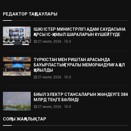
РЕДАКТОР ТАҢДАУЛАРЫ
ІШКІ ІСТЕР МИНИСТРЛІГІ АДАМ САУДАСЫНА
ҚАРСЫ ІС-ҚИМЫЛ ШАРАЛАРЫН КҮШЕЙТУДЕ
27 июля, 2026
0
ТҮРКІСТАН МЕН РИШТАН АРАСЫНДА
БАУЫРЛАСТЫҚ ТУРАЛЫ МЕМОРАНДУМҒА ҚОЛ
ҚОЙЫЛДЫ
27 июля, 2026
0
БИЫЛ ЭЛЕКТР СТАНСАЛАРЫН ЖӨНДЕУГЕ 384
МЛРД ТЕҢГЕ БӨЛІНДІ
27 июля, 2026
0
СОҢҒЫ ЖАҢАЛЫҚТАР