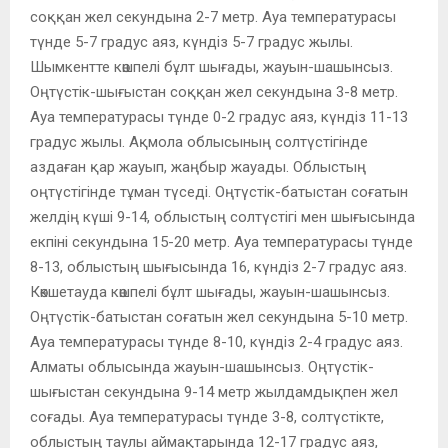
соққан жел секундына 2-7 метр. Ауа температурасы
түнде 5-7 градус аяз, күндіз 5-7 градус жылы.
Шымкентте көшпелі бұлт шығады, жауын-шашынсыз.
Оңтүстік-шығыстан соққан жел секундына 3-8 метр.
Ауа температурасы түнде 0-2 градус аяз, күндіз 11-13
градус жылы. Ақмола облысының солтүстігінде
аздаған қар жауып, жаңбыр жауады. Облыстың
оңтүстігінде тұман түседі. Оңтүстік-батыстан соғатын
желдің күші 9-14, облыстың солтүстігі мен шығысында
екпіні секундына 15-20 метр. Ауа температурасы түнде
8-13, облыстың шығысында 16, күндіз 2-7 градус аяз.
Көкшетауда көшпелі бұлт шығады, жауын-шашынсыз.
Оңтүстік-батыстан соғатын жел секундына 5-10 метр.
Ауа температурасы түнде 8-10, күндіз 2-4 градус аяз.
Алматы облысында жауын-шашынсыз. Оңтүстік-
шығыстан секундына 9-14 метр жылдамдықпен жел
соғады. Ауа температурасы түнде 3-8, солтүстікте,
облыстың таулы аймақтарында 12-17 градус аяз,