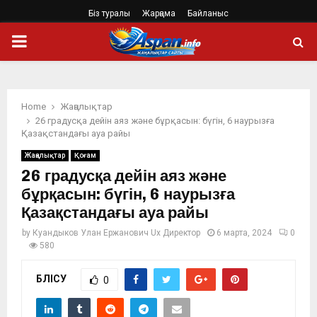
Біз туралы
Жарңама
Байланыс
PRIMARY
MENU
Home
Жаңалықтар
26 градусқа дейін аяз және бұрқасын: бүгін, 6 наурызға
Қазақстандағы ауа райы
Жаңалықтар
Қоғам
26 градусқа дейін аяз және
бұрқасын: бүгін, 6 наурызға
Қазақстандағы ауа райы
by
Куандыков Улан Ержанович Ux Директор
6 марта, 2024
0
580
БӨЛІСУ
0