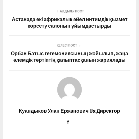
АЛДЫҢҒЫ ПОСТ
Астанада екі африкалық әйел интимдік қызмет
көрсету салонын ұйымдастырды
КЕЛЕСІ ПОСТ
Орбан Батыс гегемониясының жойылып, жаңа
әлемдік тәртіптің қалыптасқанын жариялады
Куандыков Улан Ержанович Ux Директор