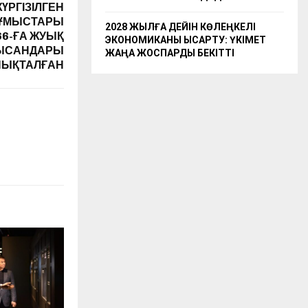
ҮРГІЗІЛГЕН
ЖҰМЫСТАРЫ
2028 ЖЫЛҒА ДЕЙІН КӨЛЕҢКЕЛІ
6-ҒА ЖУЫҚ
ЭКОНОМИКАНЫ ҚЫСҚАРТУ: ҮКІМЕТ
НЫСАНДАРЫ
ЖАҢА ЖОСПАРДЫ БЕКІТТІ
НЫҚТАЛҒАН