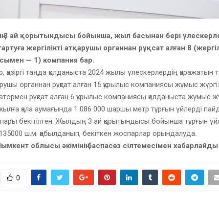
 3 ай қорытындысы бойынша, жыл басынан бері үлескерле
ртуға жергілікті атқарушы органнан рұқсат алған 8 (жергілі
сымен — 1) компания бар.
р, қазіргі таңда қолданыста 2024 жылы үлескерлердің қаражатын т
тқарушы органнан рұқсат алған 15 құрылыс компаниясы жұмыс жүргі
ратормен рұқсат алған 6 құрылыс компаниясы қолданыста жұмыс жү
ылға қала аумағында 1 086 000 шаршы метр тұрғын үйлерді пай
пары бекітілген. Жылдың 3 ай қорытындысы бойынша тұрғын үй
135000 ш.м. қабылданып, бекіткен жоспарлар орындалуда.
Шымкент облысы әкімінің баспасөз сілтемесімен хабарлайды
0