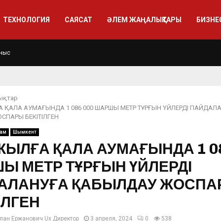
ТЕХНОЛОГИЯ
САЯСАТ
ӘЛЕМ ЖАҢАЛЫҚТАРЫ
БИЗНЕ
ныс
ықтар
А ҚАЛА АУМАҒЫНДА 1 086 000 ШАРШЫ МЕТР ТҰРҒЫН ҮЙЛЕРДІ ПАЙДАЛ
СПАРЫ БЕКІТІЛГЕН
ғам
Шымкент
ЖЫЛҒА ҚАЛА АУМАҒЫНДА 1 08
Ы МЕТР ТҰРҒЫН ҮЙЛЕРДІ
АЛАНУҒА ҚАБЫЛДАУ ЖОСПА
ІЛГЕН
лан Ержанович Ux Директор
3 апреля, 2024
0
538