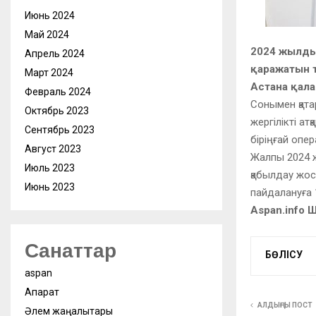
Июнь 2024
Май 2024
2024 жылдың
Апрель 2024
қаражатын та
Март 2024
Астана қала
Февраль 2024
Сонымен қата
Октябрь 2023
жергілікті а
Сентябрь 2023
біріңғай опе
Август 2023
Жалпы 2024 ж
Июль 2023
қабылдау жос
Июнь 2023
пайдалануға 
Aspan.info 
Санаттар
БӨЛІСУ
aspan
Ақпарат
АЛДЫҢҒЫ ПОСТ
Әлем жаңалықтары