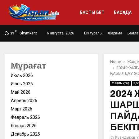
БАСТЫ БЕТ
БАСҚАДА
C
Shymkent
6 августа, 2026
Біз туралы
Жарңама
Байла
29
Home
Жаңал
Мұрағат
2024 ЖЫЛҒ
ҚАБЫЛДАУ ЖО
Июль 2026
Июнь 2026
Жаңалықтар
Қо
2024 
Май 2026
Апрель 2026
ШАРШ
Март 2026
ПАЙД
Февраль 2026
БЕКІТ
Январь 2026
Декабрь 2025
by
Куандыков У