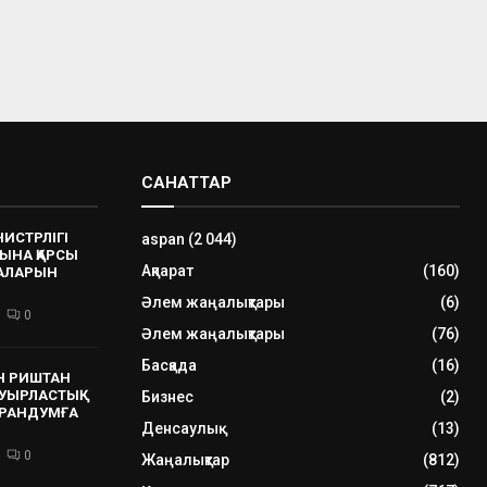
САНАТТАР
НИСТРЛІГІ
aspan
(2 044)
ЫНА ҚАРСЫ
Ақпарат
(160)
РАЛАРЫН
Әлем жаңалықтары
(6)
0
Әлем жаңалықтары
(76)
Басқада
(16)
Н РИШТАН
УЫРЛАСТЫҚ
Бизнес
(2)
РАНДУМҒА
Денсаулық
(13)
0
Жаңалықтар
(812)