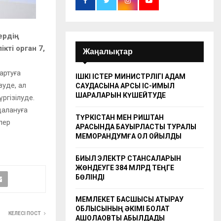
рдің
кті орган 7,
Жаңалықтар
артуға
ІШКІ ІСТЕР МИНИСТРЛІГІ АДАМ
зуде, ал
САУДАСЫНА ҚАРСЫ ІС-ҚИМЫЛ
ШАРАЛАРЫН КҮШЕЙТУДЕ
ргізілуде.
далануға
ТҮРКІСТАН МЕН РИШТАН
лер
АРАСЫНДА БАУЫРЛАСТЫҚ ТУРАЛЫ
МЕМОРАНДУМҒА ҚОЛ ҚОЙЫЛДЫ
БИЫЛ ЭЛЕКТР СТАНСАЛАРЫН
ЖӨНДЕУГЕ 384 МЛРД ТЕҢГЕ
БӨЛІНДІ
МЕМЛЕКЕТ БАСШЫСЫ АТЫРАУ
ОБЛЫСЫНЫҢ ӘКІМІ БОЛАТ
КЕЛЕСІ ПОСТ
АҚШОЛАҚОВТЫ ҚАБЫЛДАДЫ