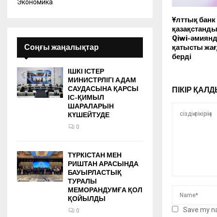
Экономика
Ұлттық банк
қазақстанд
Qiwi-әмиян
Соңғы жаңалықтар
қатысты жағд
берді
ІШКІ ІСТЕР
МИНИСТРЛІГІ АДАМ
САУДАСЫНА ҚАРСЫ
ПІКІР ҚА
ІС-ҚИМЫЛ
ШАРАЛАРЫН
КҮШЕЙТУДЕ
0
ТҮРКІСТАН МЕН
РИШТАН АРАСЫНДА
БАУЫРЛАСТЫҚ
ТУРАЛЫ
МЕМОРАНДУМҒА ҚОЛ
ҚОЙЫЛДЫ
Save my na
0