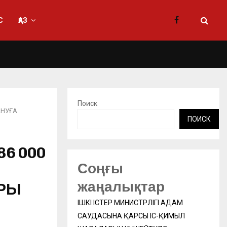
С
ҚАЗ
Поиск
АНУҒА
ПОИСК
6 000
Соңғы
жаңалықтар
РЫ
ІШКІ ІСТЕР МИНИСТРЛІГІ АДАМ
САУДАСЫНА ҚАРСЫ ІС-ҚИМЫЛ