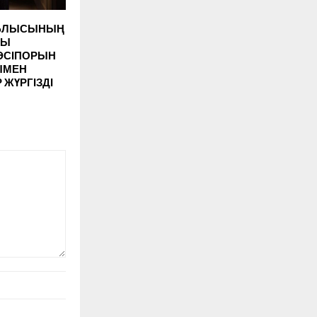
ОБЛЫСЫНЫҢ
СЫ
ӘСІПОРЫН
ЫМЕН
 ЖҮРГІЗДІ