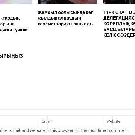
Жамбыл облысында көп
ТҮРКІСТАН 
ықтардың
жылдық алдаудың
ДЕЛЕГАЦИЯ
дарына
керемет тарихы ашылды
КОРЕЯЛЫҚ К
айға түсінік
БАСШЫЛАР
КЕЛІССӨЗДЕР
ЛДЫРЫҢЫЗ
me, email, and website in this browser for the next time I comment.