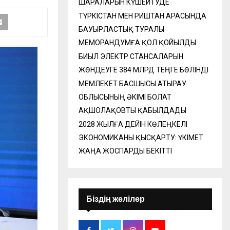
ШАРАЛАРЫН КҮШЕЙТУДЕ
ТҮРКІСТАН МЕН РИШТАН АРАСЫНДА
БАУЫРЛАСТЫҚ ТУРАЛЫ
МЕМОРАНДУМҒА ҚОЛ ҚОЙЫЛДЫ
БИЫЛ ЭЛЕКТР СТАНСАЛАРЫН
ЖӨНДЕУГЕ 384 МЛРД ТЕҢГЕ БӨЛІНДІ
МЕМЛЕКЕТ БАСШЫСЫ АТЫРАУ
ОБЛЫСЫНЫҢ ӘКІМІ БОЛАТ
АҚШОЛАҚОВТЫ ҚАБЫЛДАДЫ
2028 ЖЫЛҒА ДЕЙІН КӨЛЕҢКЕЛІ
ЭКОНОМИКАНЫ ҚЫСҚАРТУ: ҮКІМЕТ
ЖАҢА ЖОСПАРДЫ БЕКІТТІ
Біздің желілер